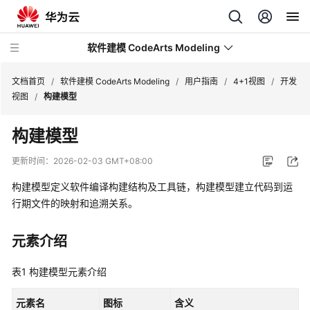
软件建模 CodeArts Modeling
文档首页
/
软件建模 CodeArts Modeling
/
用户指南
/
4+1视图
/
开发
视图
/
构建模型
产
构建模型
品
介
更新时间：
2026-02-03 GMT+08:00
绍
构建模型定义软件编译构建结构及工具链，构建模型建立代码到运
快
行期文件的映射和追溯关系。
速
入
元素介绍
门
表1
构建模型元素介绍
用
户
元素名
图标
含义