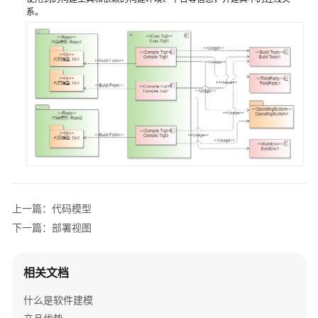
系。
白
皮
书
资
源
支
持
区
域
系
上一篇：代码模型
统
下一篇：部署视图
权
限
相关文档
什么是软件建模