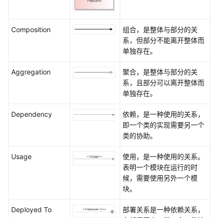
开
发
Composition
组合，是整体与部分的关
视
系，但部分不能离开整体而
图
单独存在。
概
述
Aggregation
聚合，是整体与部分的关
系，且部分可以离开整体而
代
单独存在。
码
模
Dependency
依赖，是一种使用的关系，
型
即一个类的实现需要另一个
类的协助。
构
建
Usage
使用，是一种使用的关系。
模
表明一个模块在运行的时
型
候，需要使用另外一个模
块。
部
署
Deployed To
部署关系是一种依赖关系，
视