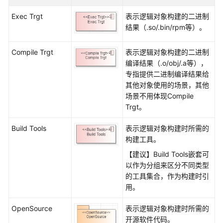
指
南
Exec Trgt
表示逻辑对象构建的二进制
结果（.so/.bin/rpm等）。
开
通
Compile Trgt
表示逻辑对象构建的二进制
并
编译结果（.o/obj/.a等），
授
专指提供二进制编译结果给
权
其他对象使用的场景，其他
使
场景不用体现Compile
用
Trgt。
CodeArts
Modeling
Build Tools
表示逻辑对象构建时所需的
构建工具。
UML
【建议】Build Tools嵌套可
以作为分组来区分不同类型
4+1
的工具集合，作为构建时引
视
用。
图
OpenSource
表示逻辑对象构建时所需的
什
开源软件代码。