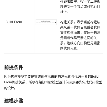
在部署图中，指一个工件被
图
部署到一个节点或可执行目
标上。
运
行
Build From
构建关系，表示当前构建结
视
果从某一代码目录或者代码
图
文件构建而来，仅适于构建
元素与代码元素之间的关
架
系，连线方向由构建元素指
构
向代码元素。
信
息
前提条件
架
构
因为构建模型主要是描述创建出来的构建元素与代码元素的Build
检
From构建关系，所以在绘制构建模型设计前必须要先完成代码模型
查
的设计。
SysML
建模步骤