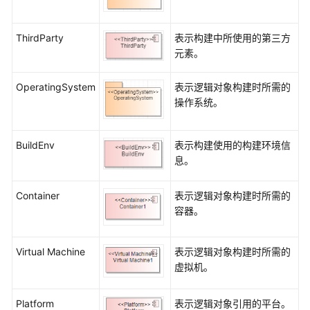
么
是
4+1
ThirdParty
表示构建中所使用的第三方
视
元素。
图
OperatingSystem
表示逻辑对象构建时所需的
用
操作系统。
例
视
图
BuildEnv
表示构建使用的构建环境信
息。
逻
辑
Container
表示逻辑对象构建时所需的
视
容器。
图
开
Virtual Machine
表示逻辑对象构建时所需的
发
虚拟机。
视
图
Platform
表示逻辑对象引用的平台。