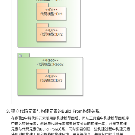
考
产
品
术
语
责
任
共
担
云
服
务
等
建立代码元素与构建元素的Build From构建关系。
级
在步骤2中将代码元素引用到构建模型图后，再从工具箱中构建模型图形库
协
中拖入构建元素，创建与代码元素需要建立关系的构建元素，并建立构建
议
元素与代码元素的Build From关系，同时需要创建一些构建过程中构建元素
（SLA）
使用到的构建工具和依赖的构建环境、平台等信息，并建其中的连线关