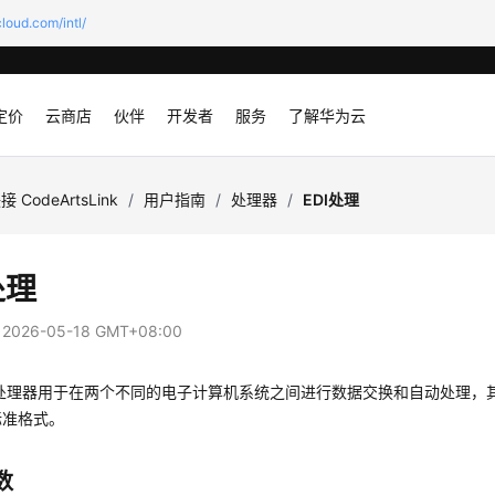
loud.com/intl/
定价
云商店
伙伴
开发者
服务
了解华为云
接 CodeArtsLink
/
用户指南
/
处理器
/
EDI处理
处理
：
2026-05-18 GMT+08:00
理”处理器用于在两个不同的电子计算机系统之间进行数据交换和自动处理
标准格式。
数