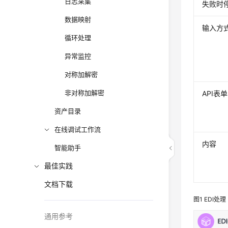
日志采集
失败时
数据映射
输入方
循环处理
异常监控
对称加解密
非对称加解密
API表
资产目录
在线调试工作流
内容
智能助手
最佳实践
文档下载
图1
EDI处理
通用参考