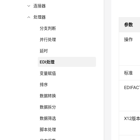
连接器
处理器
参数
分支判断
操作
并行处理
延时
EDI处理
标准
变量赋值
排序
EDIFA
数据转换
数据拆分
数据筛选
X12版
脚本处理