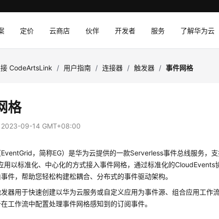
案
定价
云商店
伙伴
开发者
服务
了解华为云
接 CodeArtsLink
/
用户指南
/
连接器
/
触发器
/
事件网格
网格
：
2023-09-14 GMT+08:00
EventGrid，简称EG）是华为云提供的一款Serverless事件总线服
S应用以标准化、中心化的方式接入事件网格，通过标准化的CloudEvent
由事件，帮助您轻松构建松耦合、分布式的事件驱动架构。
触发器用于快速创建以华为云服务或自定义应用为事件源、组合应用工作
于在工作流中配置处理事件网格感知到的订阅事件。