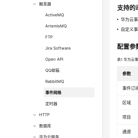
触发器
支持的
ActiveMQ
华为云
ArtemisMQ
自定义
FTP
配置参
Jira Software
Open API
表1
华为云
QQ邮箱
参数
RabbitMQ
事件订
事件网格
区域
定时器
HTTP
项目
数据库
通道
华为云服务