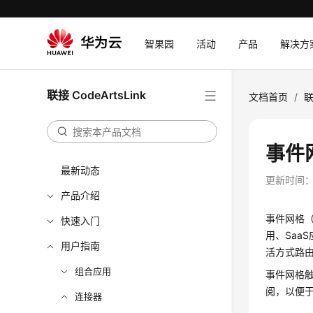
智果园
活动
产品
解决方
联接 CodeArtsLink
文档首页
/
联
事件
最新动态
更新时间
产品介绍
事件网格（
快速入门
用、Saa
用户指南
活方式路
组合应用
事件网格
阅，以便
连接器