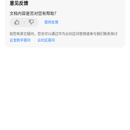
意见反馈
用
CodeArts
文档内容是否对您有帮助？
IDE
提供反馈
for
Java
如您有其它疑问，您也可以通过华为云社区问答频道来与我们联系探讨
云宝助手提问
云社区提问
在
CodeArts
IDE
for
Java
创
建
Java
项
目
在
CodeArts
©2026 Huaweicloud.com 版权所有
黔ICP备20004760号-14
苏B2-20130048号
IDE