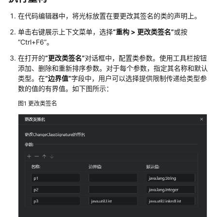
介
绍
在代码编辑器中，将光标放置在要更改其签名的类的声明上。
单击右键展示上下文菜单，选择
“
重构 > 更改类签名
”
或按
快
“Ctrl+F6”
。
速
在打开的
“更改类签名”
对话框中，配置类参数。使用工具栏按钮
入
添加、删除和重新排序参数。对于每个参数，指定其名称和默认
门
类型。在
“边界值”
字段中，用户可以选择提供限制传递给类型参
数的值的有界值。如下图所示：
用
户
图1
更改类签名
指
南
下
载
并
安
装
CodeArts
IDE