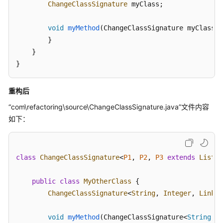
ChangeClassSignature
 myClass;

购
买
void
myMethod
(
ChangeClassSignature myClass
) 
并
        }

激
    }

活
}
License
重构后
配
置
“com\refactoring\source\ChangeClassSignature.java”
文件内容
CodeArts
如下：
IDE
开
发
环
class
ChangeClassSignature
<
P1
, 
P2
, 
P3
extends
List
> 
境
public
class
MyOtherClass
 {

配
ChangeClassSignature
<
String
, 
Integer
, 
Linked
置
CodeArts
void
myMethod
(
ChangeClassSignature<
String
, I