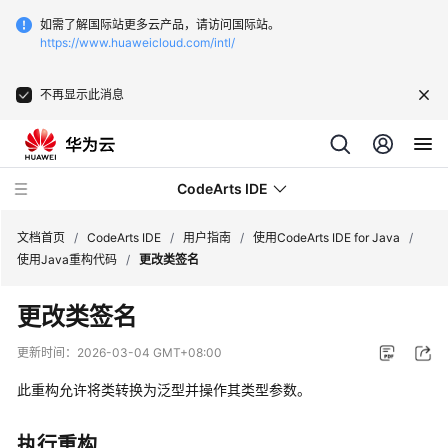
如需了解国际站更多云产品，请访问国际站。
https://www.huaweicloud.com/intl/
不再显示此消息
CodeArts IDE
文档首页
/
CodeArts IDE
/
用户指南
/
使用CodeArts IDE for Java
/
使用Java重构代码
/
更改类签名
最
更改类签名
新
动
更新时间：
2026-03-04 GMT+08:00
态
此重构允许将类转换为泛型并操作其类型参数。
产
品
执行重构