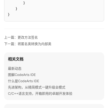
IDE
        }

快
    }

捷
}
键
配
置
上一篇：更改方法签名
Git
版
下一篇：将匿名类转换为内部类
本
管
相关文档
理
最新动态
使
图解CodeArts IDE
用
CodeArts
什么是CodeArts IDE
IDE
先进架构，从精简模式一键升级全模式
for
C/C++语言支持，开箱即用的卓越开发体验
C/C++
使