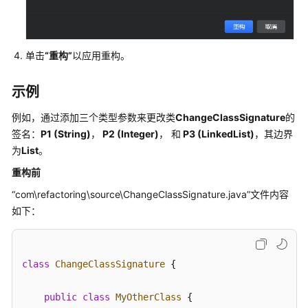
客
户
端
单击
“重构”
以应用重构。
配
置
示例
CodeArts
IDE
例如，通过添加三个类型参数来更改类
ChangeClassSignature
的
用
签名：
P1 (String)
，
P2 (Integer)
， 和
P3 (LinkedList)
，其边界
户
为
List
。
权
重构前
限
“com\refactoring\source\ChangeClassSignature.java”
文件内容
登
如下：
录
CodeArts
IDE
class
ChangeClassSignature
 {

客
户
端
public
class
MyOtherClass
 {
