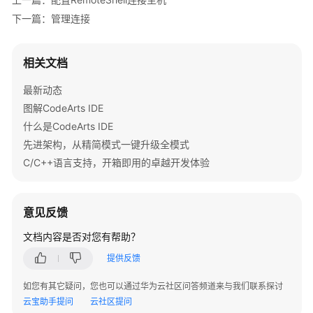
件
下一篇：管理连接
系
统
相关文档
配
置
最新动态
X
图解CodeArts IDE
Server
什么是CodeArts IDE
转
先进架构，从精简模式一键升级全模式
发
C/C++语言支持，开箱即用的卓越开发体验
功
能
意见反馈
配
置
文档内容是否对您有帮助？
RemoteShell
提供反馈
访
问
如您有其它疑问，您也可以通过华为云社区问答频道来与我们联系探讨
Kubernetes
云宝助手提问
云社区提问
集