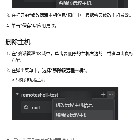
管
理
在打开的
“修改远程主机信息”
窗口中，根据需要修改主机参数。
连
单击
“保存”
以应用更改。
接
管
删除主机
理
在
“会话管理”
区域中，单击要删除的主机右边的
或者单击鼠标
终
右键。
端
会
在弹出菜单中，选择
“移除该远程主机”
。
话
图5
移除该远程主机
管
理
凭
据
管
理
文
上一篇：配置RemoteShell连接主机