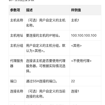
购
参数项
描述
样例值
买
并
主机名称
（可选）用户自定义的主机
主机1
激
名称。
活
License
主机地址
要连接的主机的IP地址。
100.100.100.100
配
主机分组
用户自定义的主机分组，默
<其他>
置
认为<其他>。
CodeArts
IDE
代理服务
连接该主机是否要使用代理
<不使用代理>
开
器
服务器，可根据实际情况选
发
择。
环
境
端口
通过SSH连接的端口。
22
配
连接名称
（可选）用户自定义的当前
连接1
置
连接的名称。
CodeArts