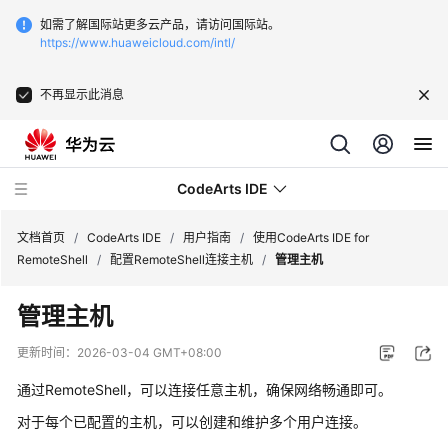
如需了解国际站更多云产品，请访问国际站。
https://www.huaweicloud.com/intl/
不再显示此消息
CodeArts IDE
文档首页
/
CodeArts IDE
/
用户指南
/
使用CodeArts IDE for
RemoteShell
/
配置RemoteShell连接主机
/
管理主机
最
管理主机
新
动
更新时间：
2026-03-04 GMT+08:00
态
通过RemoteShell，可以连接任意主机，确保网络畅通即可。
产
对于每个已配置的主机，可以创建和维护多个用户连接。
品