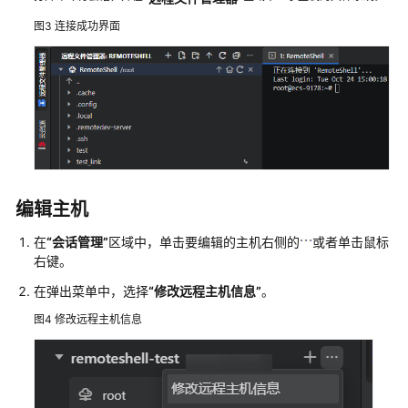
CodeArts
图3
连接成功界面
IDE
for
RemoteShell
概
述
配
置
RemoteShell
编辑主机
连
接
在
“会话管理”
区域中，单击要编辑的主机右侧的
或者单击鼠标
主
右键。
机
在弹出菜单中，选择
“修改远程主机信息”
。
图4
修改远程主机信息
管
理
主
机