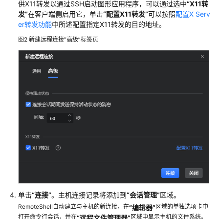
供X11转发以通过SSH启动图形应用程序，可以通过选中
“X11转
用
发”
在客户端侧启用它，单击
“配置X11转发”
可以按照
配置X Serv
CodeArts
er转发功能
中所述配置指定X11转发的目的地址。
IDE
图2
新建远程连接“高级”标签页
for
Java
使
用
CodeArts
IDE
for
Python
使
用
CodeArts
IDE
单击
“连接”
。主机连接记录将添加到
“会话管理”
区域。
for
RemoteShell
RemoteShell自动建立与主机的新连接，在
区域的单独选项卡中
“编辑器”
打开命令行会话，并在
区域中显示主机的文件系统。
“远程文件管理器”