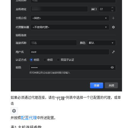
客
户
端
配
置
CodeArts
IDE
用
户
权
限
登
录
CodeArts
如果必须通过代理连接，请在
列表中选择一个已配置的代理，或单
“代理”
击
IDE
客
户
配置代理
并按照
中所述配置。
端
表1
主机连接参数