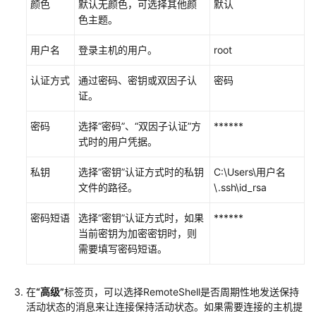
IDE
颜色
默认无颜色，可选择其他颜
默认
快
色主题。
捷
键
用户名
登录主机的用户。
root
认证方式
通过密码、密钥或双因子认
密码
配
证。
置
Git
密码
选择
“密码”
、
“双因子认证”
方
******
版
式时的用户凭据。
本
管
私钥
选择
“密钥”
认证方式时的私钥
C:\Users\用户名
理
文件的路径。
\.ssh\id_rsa
使
密码短语
选择
“密钥”
认证方式时，如果
******
用
当前密钥为加密密钥时，则
CodeArts
需要填写密码短语。
IDE
for
C/C++
在
“高级”
标签页，可以选择RemoteShell是否周期性地发送保持
活动状态的消息来让连接保持活动状态。如果需要连接的主机提
使