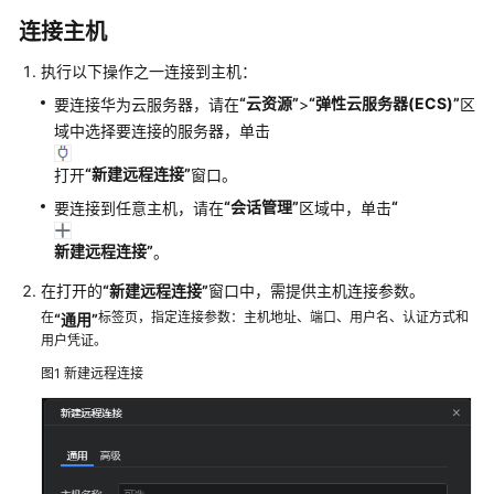
介
连接主机
绍
执行以下操作之一连接到主机：
快
“云资源”
“弹性云服务器(ECS)”
要连接华为云服务器，请在
>
区
速
域中选择要连接的服务器，单击
入
门
“新建远程连接”
打开
窗口。
“会话管理”
“
用
要连接到任意主机，请在
区域中，单击
户
新建远程连接”
。
指
南
在打开的
“新建远程连接”
窗口中，需提供主机连接参数。
在
标签页，指定连接参数：主机地址、端口、用户名、认证方式和
“通用”
下
用户凭证。
载
图1
新建远程连接
并
安
装
CodeArts
IDE