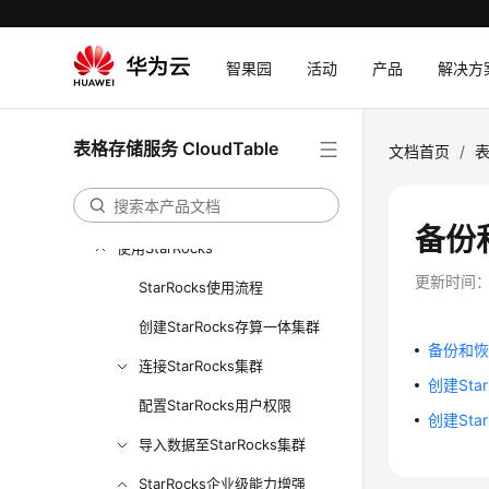
用户指南
创建用户并授权使用CloudTable
智果园
活动
产品
解决方
CloudTable业务选型
使用HBase
表格存储服务 CloudTable
文档首页
/
表
使用Doris
使用ClickHouse
备份和
使用StarRocks
更新时间
StarRocks使用流程
创建StarRocks存算一体集群
备份和恢复
连接StarRocks集群
创建Sta
配置StarRocks用户权限
创建Sta
导入数据至StarRocks集群
StarRocks企业级能力增强