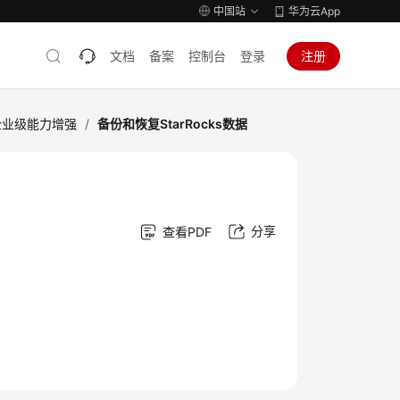
中国站
华为云App
文档
备案
控制台
登录
注册
ks企业级能力增强
/
备份和恢复StarRocks数据
分享
查看PDF