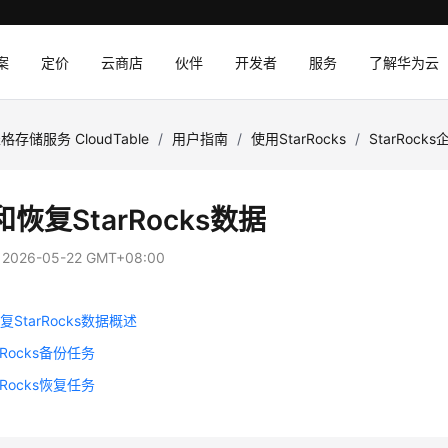
案
定价
云商店
伙伴
开发者
服务
了解华为云
格存储服务 CloudTable
/
用户指南
/
使用StarRocks
/
StarRoc
恢复StarRocks数据
：
2026-05-22 GMT+08:00
StarRocks数据概述
rRocks备份任务
rRocks恢复任务