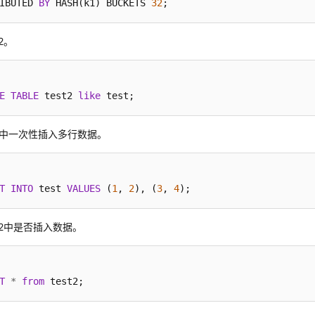
IBUTED 
BY
 HASH(k1) BUCKETS 
32
;
t2。
E
TABLE
 test2 
like
 test;
中一次性插入多行数据。
T
INTO
 test 
VALUES
 (
1
, 
2
), (
3
, 
4
);
st2中是否插入数据。
T
*
from
 test2;