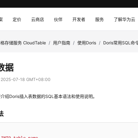
案
定价
云商店
伙伴
开发者
服务
了解华为云
格存储服务 CloudTable
/
用户指南
/
使用Doris
/
Doris常用SQL命
数据
：
2025-07-18 GMT+08:00
介绍Doris插入表数据的SQL基本语法和使用说明。
法