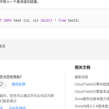
中导入一个查询语句结果。
T
INTO
 test (c1, c2) 
SELECT
*
from
 test2;
建表
相关文档
否对您有帮助？
最新动态
提供反馈
CloudTable引擎内
CloudTable引擎版本
疑问，您也可以通过华为云社区问答
Doris服务化版本能力
们联系探讨
Doris内核3.0.6版本
问
云社区提问