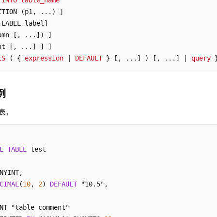
INTO
table_name
ITION (p1, ...) ]
 LABEL label]
umn [, ...]
nt [, ...]
 ] ]

ES
 ( { 
expression
 | 
DEFAULT
 } 
[, ...]
 ) 
[, ...]
 | 
query
 
例
t表。
E
TABLE
 test

NYINT,

CIMAL
(
10
, 
2
) 
DEFAULT
 "10.5",

NT "table comment"
