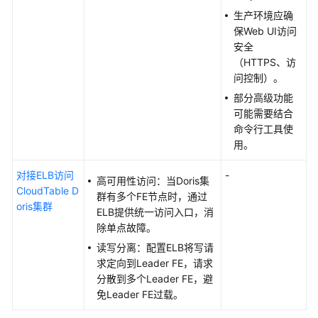
弹
生产环境应确
性
保Web UI访问
云
安全
服
（HTTPS、访
务
问控制）。
器
部分高级功能
可能需要结合
使
命令行工具使
用
用。
MySQL
客
对接ELB访问
-
高可用性访问：当Doris集
户
CloudTable D
群有多个FE节点时，通过
端
oris集群
ELB提供统一访问入口，消
连
除单点故障。
接
读写分离：配置ELB将写请
Doris
求定向到Leader FE，请求
普
分散到多个Leader FE，避
通
免Leader FE过载。
集
群