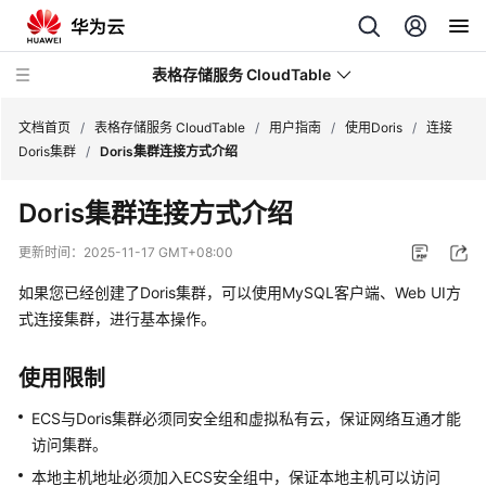
表格存储服务 CloudTable
文档首页
/
表格存储服务 CloudTable
/
用户指南
/
使用Doris
/
连接
Doris集群
/
Doris集群连接方式介绍
最
Doris集群连接方式介绍
新
动
更新时间：
2025-11-17 GMT+08:00
态
如果您已经创建了Doris集群，可以使用MySQL客户端、Web UI方
服
式连接集群，进行基本操作。
务
公
使用限制
告
ECS与Doris集群必须同安全组和虚拟私有云，保证网络互通才能
产
访问集群。
品
本地主机地址必须加入ECS安全组中，保证本地主机可以访问