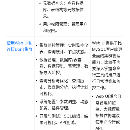
元数据查询：查看数据
群
库、表结构等元数据信
息。
连
用户权限管理：管理用户
接
和权限。
Doris
集
使用Web UI访
Web UI提供了比
群
集群监控管理：实时监控仪
连接Doris集群
MySQL客户端更
表、查询统计、节点状态。
全面的集群管理
Doris
数据管理：数据库/表查
能力，比较不需
集
看、数据预览、表管理、数
要深入掌握命令
群
据导入监控。
行工具的用户进
连
查询分析与优化：查询历
行日常运维和监
接
史、慢查询分析、执行计划
控工作。
方
可视化。
式
Web UI适合日
系统配置：参数调整、动态
介
常管理和监
配置、插件管理。
绍
控，大规模数
据操作仍建议
开发与测试：SQL编辑、结
使用命令行或
准
果可视化、API测试。
API。
备