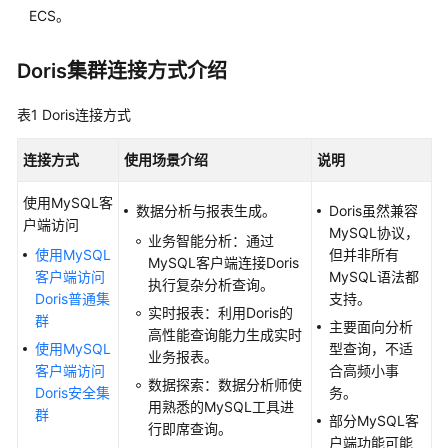
介
ECS。
绍
Doris集群连接方式介绍
计
费
说
表1
Doris连接方式
明
连接方式
使用场景介绍
说明
快
使用MySQL客
速
数据分析与报表生成。
Doris虽然兼容
户端访问
入
MySQL协议，
业务智能分析：通过
门
使用MySQL
但并非所有
MySQL客户端连接Doris
客户端访问
MySQL语法都
执行复杂分析查询。
用
Doris普通集
支持。
实时报表：利用Doris的
户
群
主要面向分析
高性能查询能力生成实时
指
使用MySQL
型查询，不适
业务报表。
南
客户端访问
合高频小事
数据探索：数据分析师使
Doris安全集
务。
创
用熟悉的MySQL工具进
群
部分MySQL客
建
行即席查询。
户端功能可能