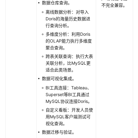
用
数据仓库查询。
不完全兼容。
户
离线数据分析：对导入
并
Doris的海量历史数据进
授
行查询分析。
权
多维度分析：利用Doris
使
的OLAP能力执行多维度
用
聚合查询。
CloudTable
跨表关联查询：执行大表
CloudTable
关联分析，比MySQL更
业
适合此类场景。
务
数据可视化集成。
选
BI工具连接：Tableau、
型
Superset等BI工具通过
MySQL协议连接Doris。
使
自定义看板：开发人员使
用
用MySQL客户端测试可
HBase
视化查询。
使
数据迁移与验证。
用