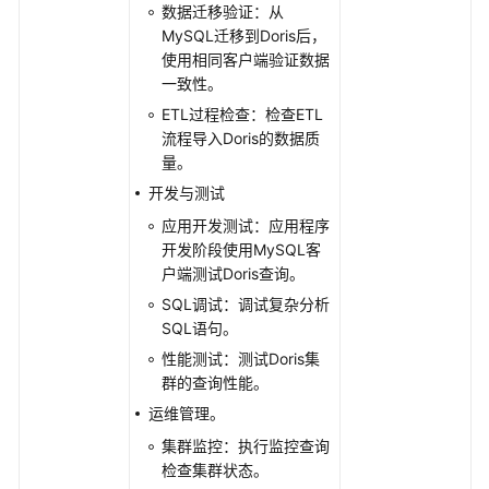
数据迁移验证：从
Doris
MySQL迁移到Doris后，
使用相同客户端验证数据
Doris
一致性。
数
ETL过程检查：检查ETL
据
流程导入Doris的数据质
模
量。
型
开发与测试
概
述
应用开发测试：应用程序
开发阶段使用MySQL客
Doris
户端测试Doris查询。
使
SQL调试：调试复杂分析
用
SQL语句。
流
性能测试：测试Doris集
程
群的查询性能。
运维管理。
创
建
集群监控：执行监控查询
Doris
检查集群状态。
集