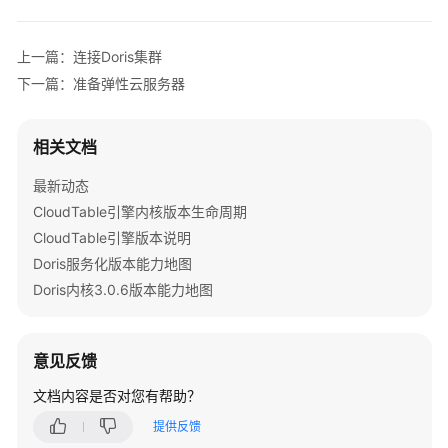
使
上一篇：连接Doris集群
用
MySQL
下一篇：准备弹性云服务器
客
户
相关文档
端
连
最新动态
接
CloudTable引擎内核版本生命周期
Doris
安
CloudTable引擎版本说明
全
Doris服务化版本能力地图
集
Doris内核3.0.6版本能力地图
群
使
意见反馈
用
Web
文档内容是否对您有帮助？
UI
提供反馈
连