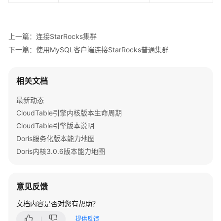
Doris
使
上一篇：连接StarRocks集群
用
下一篇：使用MySQL客户端连接StarRocks普通集群
ClickHouse
使
相关文档
用
StarRocks
最新动态
CloudTable引擎内核版本生命周期
StarRocks
CloudTable引擎版本说明
使
Doris服务化版本能力地图
用
Doris内核3.0.6版本能力地图
流
程
意见反馈
创
建
文档内容是否对您有帮助？
StarRocks
提供反馈
存