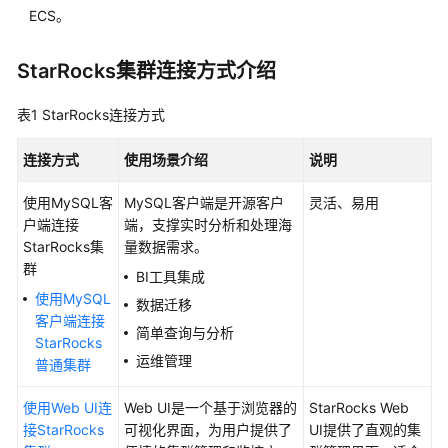
介
ECS。
绍
StarRocks集群连接方式介绍
计
费
说
表1
StarRocks连接方式
明
连接方式
使用场景介绍
说明
快
使用MySQL客
速
MySQL客户端是开源客户
灵活、易用
户端连接
入
端，支撑实时分析和处理海
StarRocks集
门
量数据需求。
群
BI工具集成
用
使用MySQL
数据迁移
户
客户端连接
简单查询与分析
指
StarRocks
南
运维管理
普通集群
创
使用Web UI连
Web UI是一个基于浏览器的
StarRocks Web
建
接StarRocks
可视化界面，为用户提供了
UI提供了直观的集