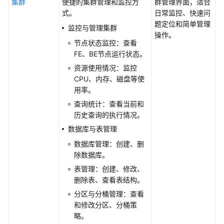
用
集群
便捷的集群管理和监控方
群管理界面，适合
户
式。
日常监控、快速问
并
题定位和简单管理
监控与管理集群
授
操作。
节点状态监控：查看
权
FE、BE节点运行状态。
使
用
资源使用情况：监控
CloudTable
CPU、内存、磁盘等使
用率。
CloudTable
查询统计：查看当前和
业
历史查询的执行情况。
务
数据库与表管理
选
数据库管理：创建、删
型
除数据库。
使
表管理：创建、修改、
用
删除表、查看表结构。
HBase
分区与分桶管理：查看
和修改分区、分桶策
使
略。
用