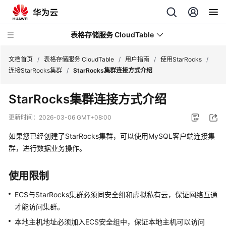
表格存储服务 CloudTable
文档首页
/
表格存储服务 CloudTable
/
用户指南
/
使用StarRocks
/
连接StarRocks集群
/
StarRocks集群连接方式介绍
最
StarRocks集群连接方式介绍
新
动
更新时间：
2026-03-06 GMT+08:00
态
如果您已经创建了StarRocks集群，可以使用MySQL客户端连接集
服
群，进行数据业务操作。
务
公
使用限制
告
ECS与StarRocks集群必须同安全组和虚拟私有云，保证网络互通
产
才能访问集群。
品
本地主机地址必须加入ECS安全组中，保证本地主机可以访问