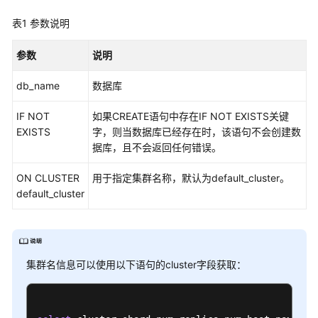
介
绍
表1
参数说明
计
参数
说明
费
说
db_name
数据库
明
IF NOT
如果CREATE语句中存在IF NOT EXISTS关键
快
EXISTS
字，则当数据库已经存在时，该语句不会创建数
速
据库，且不会返回任何错误。
入
门
ON CLUSTER
用于指定集群名称，默认为default_cluster。
default_cluster
用
户
指
南
集群名信息可以使用以下语句的cluster字段获取：
创
建