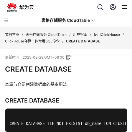
表格存储服务 CloudTable
文档首页
/
表格存储服务 CloudTable
/
用户指南
/
使用ClickHouse
/
ClickHouse存算一体常用SQL命令
/
CREATE DATABASE
最
更新时间：
2025-09-28 GMT+08:00
新
动
CREATE DATABASE
态
本章节介绍创建数据库的基本用法。
服
务
公
CREATE DATABASE
告
产
CREATE DATABASE 
[IF NOT EXISTS]
 db_name 
[ON CLUSTER 
品