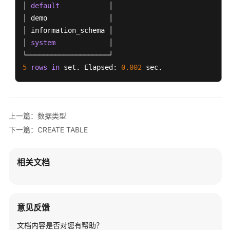
│ 
default
            │

Doris
│ demo               │

│ information_schema │

使
│ 
system
             │

用
ClickHouse
5
rows
in
 set. Elapsed: 
0.002
 sec.
ClickHouse
存
算
一
上一篇：数据类型
体
下一篇：CREATE TABLE
表
引
擎
相关文档
概
述
ClickHouse
意见反馈
使
文档内容是否对您有帮助？
用