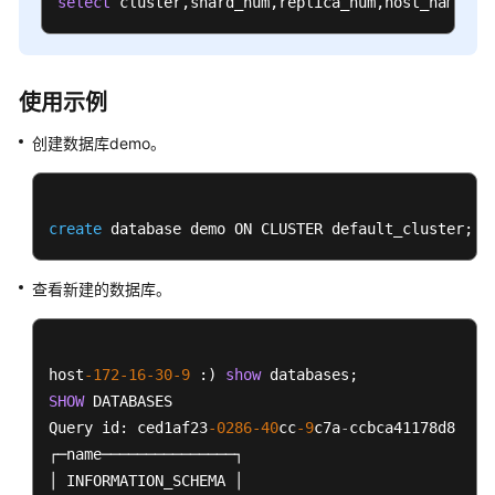
用
select
 cluster,shard_num,replica_num,host_name 
fr
户
并
授
使用示例
权
使
创建数据库demo。
用
CloudTable
CloudTable
create
 database demo ON CLUSTER default_cluster;
业
务
查看新建的数据库。
选
型
使
host
-172
-16
-30
-9
 :) 
show
用
SHOW
 DATABASES

HBase
Query id: ced1af23
-0286
-40
cc
-9
c7a
-
ccbca41178d8

┌─name───────────────┐

使
│ INFORMATION_SCHEMA │

用