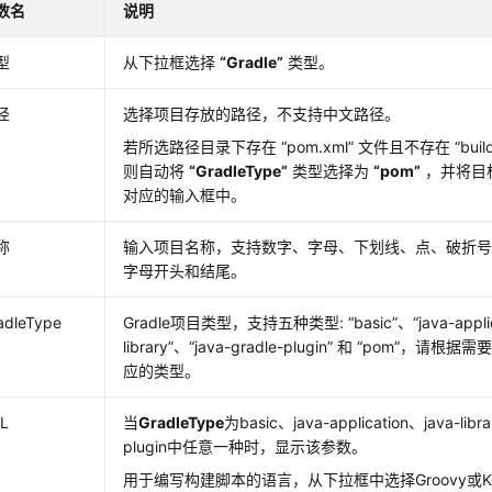
数名
说明
型
从下拉框选择
“Gradle”
类型。
径
选择项目存放的路径，不支持中文路径。
若所选路径目录下存在
“pom.xml”
文件且不存在
“buil
则自动将
“GradleType”
类型选择为
“pom”
，并将目
对应的输入框中。
称
输入项目名称，支持数字、字母、下划线、点、破折
字母开头和结尾。
adleType
Gradle项目类型，支持五种类型:
“basic”
、
“java-appli
library”
、
“java-gradle-plugin”
和
“pom”
，请根据需
应的类型。
L
当
GradleType
为basic、java-application、java-libra
plugin中任意一种时，显示该参数。
用于编写构建脚本的语言，从下拉框中选择Groovy或Kot