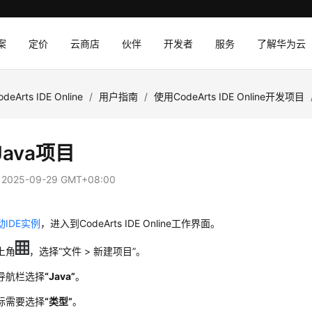
案
定价
云商店
伙伴
开发者
服务
了解华为云
odeArts IDE Online
/
用户指南
/
使用CodeArts IDE Online开发项目
ava项目
：
2025-09-29 GMT+08:00
动IDE实例
，进入到CodeArts IDE Online工作界面。
上角
，选择
“
文件 > 新建项目
”
。
导航栏选择
“Java”
。
际需要选择
“类型”
。