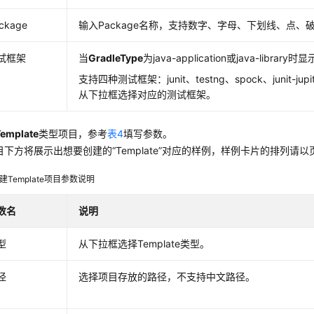
ckage
输入Package名称，支持数字、字母、下划线、点、
试框架
当
GradleType
为java-application或java-librar
支持四种测试框架：junit、testng、spock、junit-ju
从下拉框选择对应的测试框架。
Template
类型项目，参考
表4
填写参数。
目下方将展示出想要创建的
“Template”
对应的样例，样例卡片的排列请以
建Template项目参数说明
数名
说明
型
从下拉框选择Template类型。
径
选择项目存放的路径，不支持中文路径。