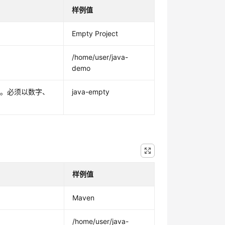
样例值
Empty Project
/home/user/java-
demo
号。必须以数字、
java-empty
样例值
Maven
/home/user/java-