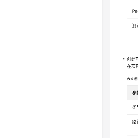
Pa
测
创建
在项
表4
创
参
类
路