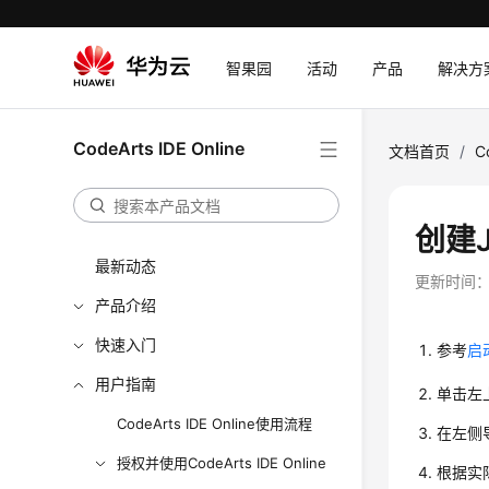
智果园
活动
产品
解决方
CodeArts IDE Online
文档首页
/
C
创建J
最新动态
更新时间
产品介绍
快速入门
参考
启
用户指南
单击左
CodeArts IDE Online使用流程
在左侧
授权并使用CodeArts IDE Online
根据实