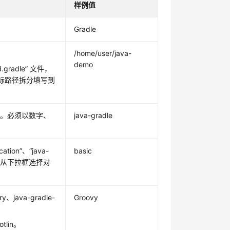
样例值
Gradle
/home/user/java-
demo
d.gradle”
文件，
标路径拆分填写到
号。必须以数字、
java-gradle
cation”
、
“java-
basic
要从下拉框选择对
ry、java-gradle-
Groovy
lin。