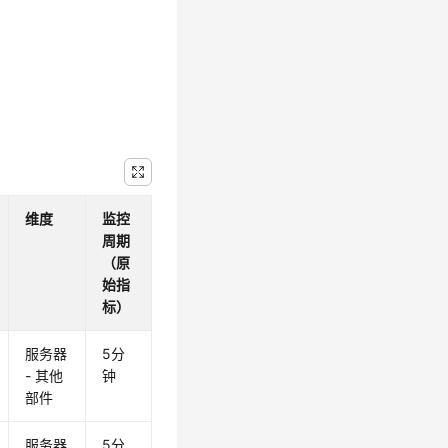
维度
监控
周期
（原
始指
标）
服务器
5分
- 其他
钟
部件
服务器
5分