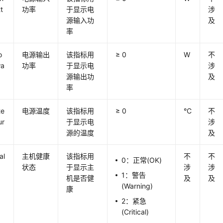
t
功率
于显示电
涉
源输入功
及
率
o
电源输出
该指标用
≥ 0
W
不
wa
功率
于显示电
涉
源输出功
及
率
te
电源温度
该指标用
≥ 0
°C
不
ur
于显示电
涉
源的温度
及
al
主机健康
该指标用
不
不
0：正常(OK)
状态
于显示主
涉
涉
1：警告
机是否健
及
及
(Warning)
康
2：紧急
(Critical)