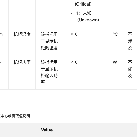
(Critical)
-1：未知
（Unknown）
em
机柜温度
该指标用
≥ 0
°C
不
于显示机
涉
柜的温度
及
o
机柜功率
该指标用
≥ 0
W
不
于显示机
涉
柜输入功
及
率
据中心维度取值说明
Value