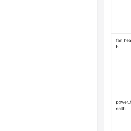
fan_hea
h
power_
ealth