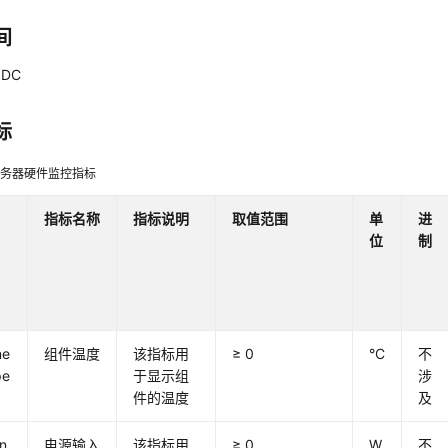
间
dDC
标
al服务器硬件监控指标
指标名称
指标说明
取值范围
单
进
位
制
ne
组件温度
该指标用
≥ 0
°C
不
pe
于显示组
涉
件的温度
及
n
电源输入
该指标用
≥ 0
W
不