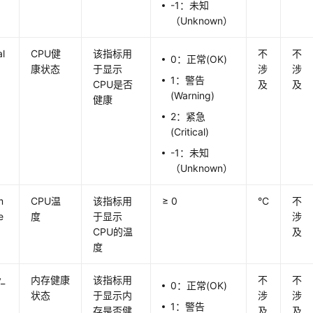
-1：未知
（Unknown）
l
CPU健
该指标用
不
不
0：正常(OK)
康状态
于显示
涉
涉
1：警告
CPU是否
及
及
(Warning)
健康
2：紧急
(Critical)
-1：未知
（Unknown）
m
CPU温
该指标用
≥ 0
°C
不
e
度
于显示
涉
CPU的温
及
度
_
内存健康
该指标用
不
不
0：正常(OK)
状态
于显示内
涉
涉
1：警告
存是否健
及
及