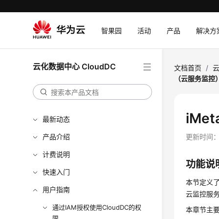
智果园
活动
产品
解决方
云化数据中心 CloudDC
文档首页
/
云
（云服务监控
iM
最新动态
产品介绍
更新时间
计费说明
功能说
快速入门
本节定义了
用户指南
云监控服
通过IAM授权使用CloudDC的权
本章节主要
限