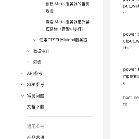
创建iMetal服务器的告警
put_wat
规则
s
查看iMetal服务器带外监
控指标（告警和事件）
power_
使用CTS审计iMetal服务器
utput_
tts
数据中心
网络
power_
API参考
mperat
e
SDK参考
常见问题
host_he
th
文档下载
通用参考
产品术语