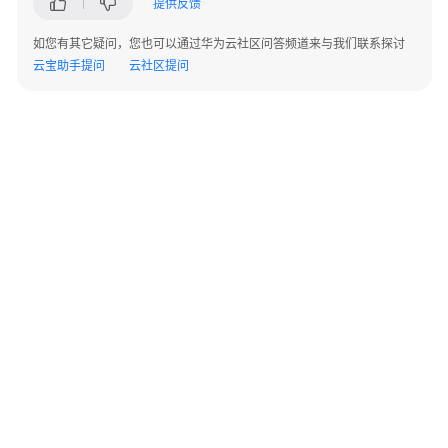
提供反馈
IAM
授
如您有其它疑问，您也可以通过华为云社区问答频道来与我们联系探讨
权
云宝助手提问
云社区提问
使
用
CloudDC
的
权
限
CloudDC
应
用
场
景
差
异
©2026 Huaweicloud.com 版权所有
黔ICP备20004760号-14
苏B2-20130048号
A2.B1.B2-20070312
和
增值电信业务经营许可证：B1.B2-20200593 | 代理域名注册服务机构：新网、西数
购
电子营业执照
贵公网安备 52990002000093号
买