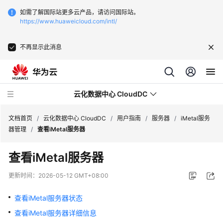
如需了解国际站更多云产品，请访问国际站。
https://www.huaweicloud.com/intl/
不再显示此消息
云化数据中心 CloudDC
文档首页
/
云化数据中心 CloudDC
/
用户指南
/
服务器
/
iMetal服务
器管理
/
查看iMetal服务器
最
查看iMetal服务器
新
动
更新时间：
2026-05-12 GMT+08:00
态
查看iMetal服务器状态
产
查看iMetal服务器详细信息
品