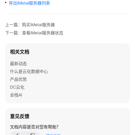
介
导出iMetal服务器列表
绍
计
上一篇：购买iMetal服务器
费
下一篇：查看iMetal服务器状态
说
明
相关文档
快
最新动态
速
入
什么是云化数据中心
门
产品优势
DC云化
用
全栈AI
户
指
南
意见反馈
通
文档内容是否对您有帮助？
过