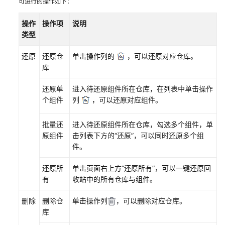
可进行的操作如下：
依
赖
操作
操作项
说明
库
类型
权
限
还原
还原仓
单击操作列的
，可以还原对应仓库。
库
管
理
还原单
进入待还原组件所在仓库，在列表中单击操作
私
个组件
列
，可以还原对应组件。
有
依
批量还
进入待还原组件所在仓库，勾选多个组件，单
赖
原组件
击列表下方的
“还原”
，可以同时还原多个组
库
件。
通
还原所
单击页面右上方
“
还原所有
”
，可以一键还原回
过
有
收站中的所有仓库与组件。
私
有
删除
删除仓
单击操作列
，可以删除对应仓库。
依
库
赖