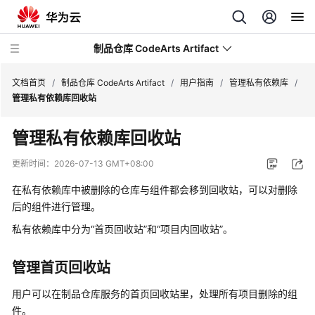
制品仓库 CodeArts Artifact
文档首页
/
制品仓库 CodeArts Artifact
/
用户指南
/
管理私有依赖库
/
管理私有依赖库回收站
最
管理私有依赖库回收站
新
动
更新时间：
2026-07-13 GMT+08:00
态
在私有依赖库中被删除的仓库与组件都会移到回收站，可以对删除
产
后的组件进行管理。
品
私有依赖库中分为
“首页回收站”
和
“项目内回收站”
。
介
绍
管理首页回收站
计
用户可以在制品仓库服务的首页回收站里，处理所有项目删除的组
费
件。