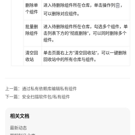
库
删除单
进入待删除组件所在仓库，单击操作列
，
页
个组件
可以删除对应组件。
面
上
批量删
进入待删除组件所在仓库，勾选多个组件，单
传/
除组件
击列表下方的
“彻底删除”
，可以同时删除多个
下
组件。
载
各
清空回
单击页面右上方
“
清空回收站
”
，可以一键删除
类
收站
回收站中的所有仓库与组件。
型
组
件
通
上一篇：通过私有依赖库编辑私有组件
过
下一篇：安全扫描软件包/私有组件
客
户
端
相关文档
上
最新动态
传/
下