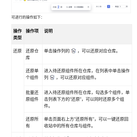
使
用
可进行的操作如下：
流
程
操作
操作项
说明
类型
购
买
还原
还原仓
单击操作列的
，可以还原对应仓库。
并
库
授
权
还原单
进入待还原组件所在仓库，在列表中单击操作
使
个组件
列
，可以还原对应组件。
用
制
批量还
进入待还原组件所在仓库，勾选多个组件，单
品
原组件
击列表下方的
“还原”
，可以同时还原多个组
仓
件。
库
(CodeArts
还原所
单击页面右上方
“
还原所有
”
，可以一键还原回
Artifact)
有
收站中的所有仓库与组件。
服
务