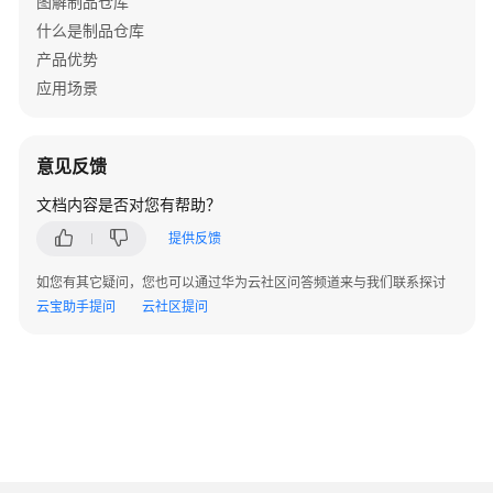
图解制品仓库
载
什么是制品仓库
各
产品优势
类
应用场景
型
组
件
意见反馈
管
文档内容是否对您有帮助？
理
提供反馈
私
有
如您有其它疑问，您也可以通过华为云社区问答频道来与我们联系探讨
依
云宝助手提问
云社区提问
赖
库
中
的
私
有
组
件