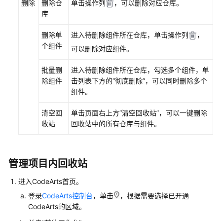
删除
删除仓
单击操作列
，可以删除对应仓库。
库
管
理
删除单
进入待删除组件所在仓库，单击操作列
，
软
个组件
可以删除对应组件。
件
发
批量删
进入待删除组件所在仓库，勾选多个组件，单
布
除组件
击列表下方的
“彻底删除”
，可以同时删除多个
库
组件。
（新
版）
清空回
单击页面右上方
“
清空回收站
”
，可以一键删除
收站
回收站中的所有仓库与组件。
管
理
私
有
管理项目内回收站
依
进入CodeArts首页。
赖
库
登录
CodeArts控制台
，单击
，根据需要选择已开通
CodeArts的区域。
私