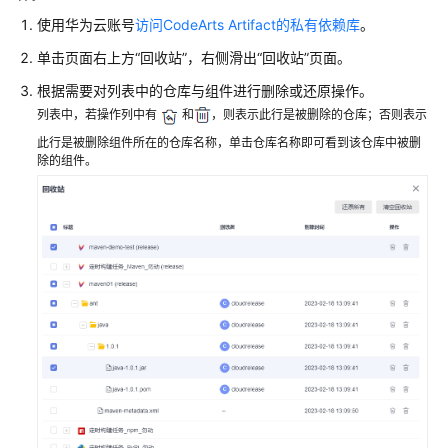
说
明
使用华为云账号
访问CodeArts Artifact的私有依赖库
。
单击页面右上方
“回收站”
，右侧滑出
“回收站”
页面。
快
速
根据需要对列表中的仓库与组件进行删除或还原操作。
入
列表中，若操作列中有
和
，则表示此行是被删除的仓库；否则表示
门
此行是被删除组件所在的仓库名称，单击仓库名称即可看到该仓库中被删
除的组件。
用
户
指
南
制
品
仓
库
服
务
(CodeArts
Artifact)