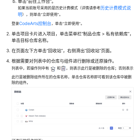
单击“前往工作台”。
有
历史计费模式说
如果当前账号采用的是历史计费模式（详情请参考
依
明
），则单击“立即使用”。
赖
CodeArts控制台
登录
，单击“立即使用”。
库
的
单击项目卡片进入项目，单击菜单栏
“
制品仓库
>
私有依赖库
”
，
简
单击目标仓库名称。
介
在页面左下方单击
“回收站”
，右侧滑出
“回收站”
页面。
新
根据需要对列表中的仓库与组件进行删除或还原操作。
建
列表中，若操作列中有
和
，则表示此行是被删除的仓库；否则表示
私
此行是被删除组件所在的仓库名称，单击仓库名称即可看到该仓库中被删
有
除的组件。
依
赖
库
配
置
私
有