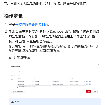
公
导用户如何实现监控指标的增加、修改、删除等日常操作。
告
操作步骤
产
品
登录
云监控服务管理控制台
。
介
单击页面左侧的“监控看板 > Dashboards”，鼠标滑过需要修改
绍
的监控看板，在待配置的“监控视图”区域右上角单击“配置”图
标，弹出“配置监控视图”页面。
快
在该页面，用户可以对监控视图标题进行编辑，也可以增加监控指标、删
速
除监控指标或修改当前已添加的监控指标。
入
图1
配置监控视图
门
用
户
指
南
总
览