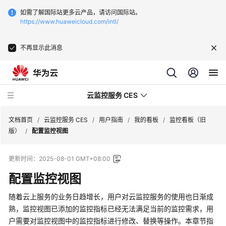
如需了解国际站更多云产品，请访问国际站。
https://www.huaweicloud.com/intl/
不再显示此消息
云监控服务 CES
文档首页
/
云监控服务 CES
/
用户指南
/
我的看板
/
监控看板（旧
版）
/
配置监控视图
最
更新时间：
2025-08-01 GMT+08:00
新
动
配置监控视图
态
随着云上服务的业务日趋增长，用户对云监控服务的使用也日渐成
服
熟，监控视图已添加的监控指标已经无法满足当前的监控需求，用
务
户需要对监控视图中的监控指标进行修改、替换等操作。本章节指