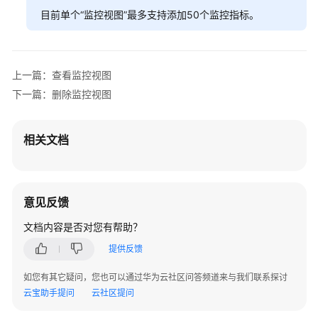
目前单个“监控视图”最多支持添加50个监控指标。
通
过
IAM
授
上一篇：查看监控视图
予
下一篇：删除监控视图
使
用
云
相关文档
监
控
服
务
意见反馈
的
文档内容是否对您有帮助？
权
限
提供反馈
云
如您有其它疑问，您也可以通过华为云社区问答频道来与我们联系探讨
资
云宝助手提问
云社区提问
源