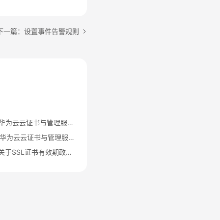
下一篇：设置事件告警规则
【2026年07月24日】华为云云证书与管理服务CCM关于GlobalSign根证书体系迁移通知
【2026年06月03日】华为云云证书与管理服务CCM TrustAsia品牌证书停售通知
【2026年02月10日】关于SSL证书有效期政策变更的重要通知