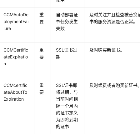
CCMAutoDe
重
自动部署证
及时关注并且检查被替换
ploymentFai
要
书任务发生
书的服务资源是否正常。
lure
失败
CCMCertific
重
SSL证书过
及时购买新证书。
ateExpiratio
要
期
n
CCMcertific
重
SSL证书即
及时续费或者购买新证书
ateAboutTo
要
将过期，与
Expiration
当前时间相
隔一个月内
的证书定义
为即将到期
的证书