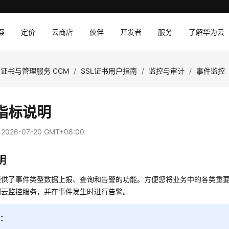
案
定价
云商店
伙伴
开发者
服务
了解华为云
证书与管理服务 CCM
/
SSL证书用户指南
/
监控与审计
/
事件监控
指标说明
：
2026-07-20 GMT+08:00
明
提供了事件类型数据上报、查询和告警的功能。方便您将业务中的各类重
到云监控服务，并在事件发生时进行告警。
知：