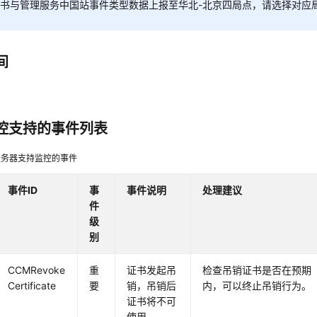
书与管理服务中国站事件类型数据上报至华北-北京四局点，请选择对应
间
控支持的事件列表
服务器支持监控的事件
事件ID
事
事件说明
处理建议
件
级
别
CCMRevoke
重
证书发起吊
检查吊销证书是否在预期
Certificate
要
销，吊销后
内，可以终止吊销行为。
证书将不可
使用