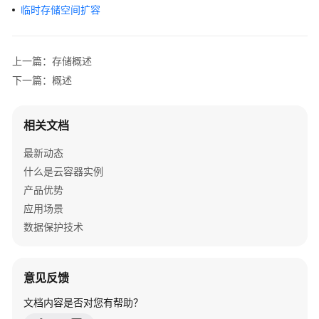
临时存储空间扩容
产
品
介
绍
上一篇：存储概述
下一篇：概述
计
费
说
相关文档
明
最新动态
什么是云容器实例
快
速
产品优势
入
应用场景
门
数据保护技术
用
户
意见反馈
指
南
文档内容是否对您有帮助？