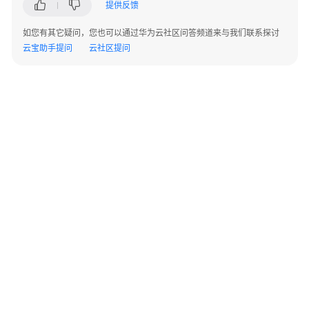
提供反馈
权
限
如您有其它疑问，您也可以通过华为云社区问答频道来与我们联系探讨
管
云宝助手提问
云社区提问
理
环
境
设
置
命
名
空
间
通
©2026 Huaweicloud.com 版权所有
黔ICP备20004760号-14
苏B2-20130048号
过
A2.B1.B2-20070312
CCI
增值电信业务经营许可证：B1.B2-20200593 | 代理域名注册服务机构：新网、西数
电子营业执照
贵公网安备 52990002000093号
控
制