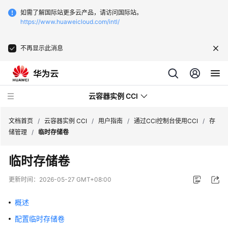
如需了解国际站更多云产品，请访问国际站。
https://www.huaweicloud.com/intl/
不再显示此消息
云容器实例 CCI
文档首页
/
云容器实例 CCI
/
用户指南
/
通过CCI控制台使用CCI
/
存
储管理
/
临时存储卷
临时存储卷
最
更新时间：
2026-05-27 GMT+08:00
新
动
概述
态
配置临时存储卷