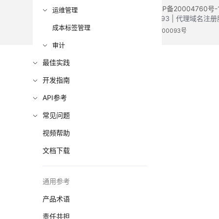
©2026 Huaweicloud.com 版权所有
黔ICP备20004760号-
运维管理
增值电信业务经营许可证：B1.B2-20200593 | 代理域名
成本标签管理
电子营业执照
贵公网安备 52990002000093号
审计
最佳实践
开发指南
API参考
常见问题
视频帮助
文档下载
通用参考
产品术语
责任共担