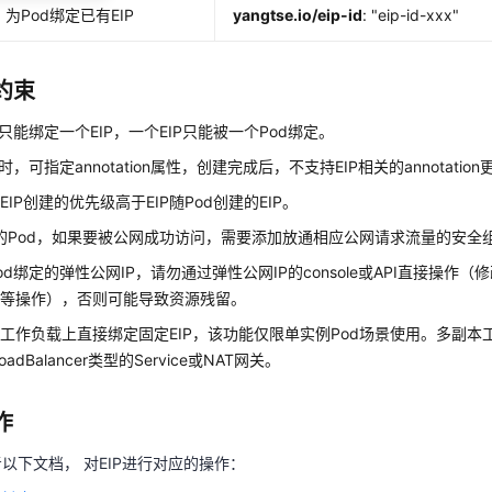
为Pod绑定已有EIP
yangtse.io/eip-id
: "eip-id-xxx"
约束
d只能绑定一个EIP，一个EIP只能被一个Pod绑定。
时，可指定annotation属性，创建完成后，不支持EIP相关的annotation
EIP创建的优先级高于EIP随Pod创建的EIP。
P的Pod，如果要被公网成功访问，需要添加放通相应公网请求流量的安全
od绑定的弹性公网IP，请勿通过弹性公网IP的console或API直接操作（修
期等操作），否则可能导致资源残留。
工作负载上直接绑定固定EIP，该功能仅限单实例Pod场景使用。多副本
oadBalancer类型的Service或NAT网关。
作
以下文档， 对EIP进行对应的操作：