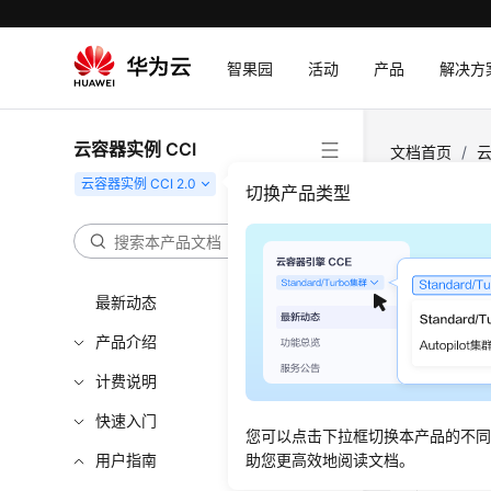
智果园
活动
产品
解决方
云容器实例 CCI
文档首页
/
云
切换产品类型
EIP
为方便用户在
最新动态
自动绑定该
产品介绍
表1
自动绑定E
计费说明
场景
快速入门
您可以点击下拉框切换本产品的不
场景一：
用户指南
助您更高效地阅读文档。