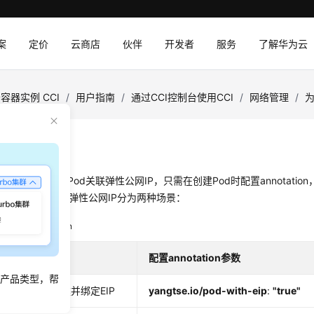
案
定价
云商店
伙伴
开发者
服务
了解华为云
容器实例 CCI
/
用户指南
/
通过CCI控制台使用CCI
/
网络管理
/
为
概述
CCI内直接为Pod关联弹性公网IP，只需在创建Pod时配置annotation
Pod。自动绑定弹性公网IP分为两种场景：
IP配置annotation
配置annotation参数
同产品类型，帮
为Pod自动创建并绑定EIP
yangtse.io/pod-with-eip
:
"true"