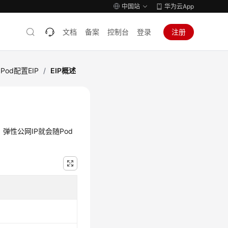
中国站
华为云App
文档
备案
控制台
登录
注册
Pod配置EIP
/
EIP概述
，弹性公网IP就会随Pod