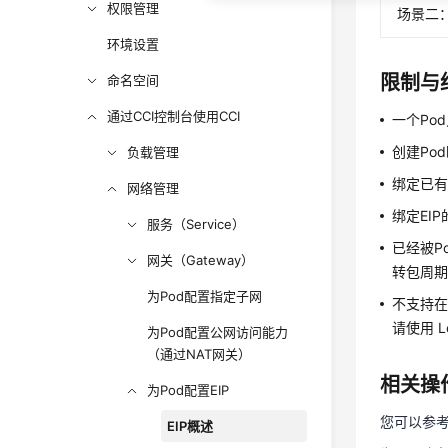
权限管理
场景二：
环境设置
限制与
命名空间
通过CCI控制台使用CCI
一个Po
创建Pod
负载管理
绑定已有
网络管理
绑定EI
服务（Service）
已经被P
网关（Gateway）
转包周
为Pod配置指定子网
不支持在
请使用 L
为Pod配置公网访问能力
（通过NAT网关）
相关操
为Pod配置EIP
您可以参考
EIP概述