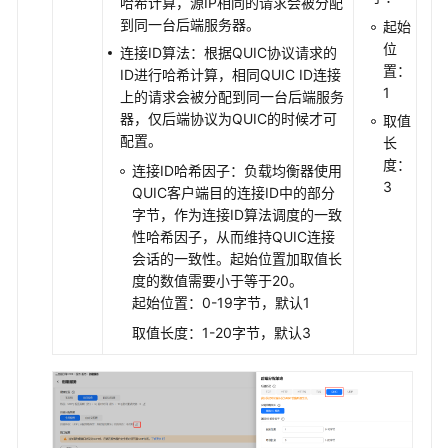
哈希计算，源IP相同的请求会被分配
端
到同一台后端服务器。
起始
为
位
连接ID算法：根据QUIC协议请求的
QUIC
置：
ID进行哈希计算，相同QUIC ID连接
协
1
上的请求会被分配到同一台后端服务
议
器，仅后端协议为QUIC的时候才可
取值
的
配置。
长
UDP
度：
连接ID哈希因子：负载均衡器使用
监
3
QUIC客户端目的连接ID中的部分
听
字节，作为连接ID算法调度的一致
器
性哈希因子，从而维持QUIC连接
会话的一致性。起始位置加取值长
证
度的数值需要小于等于20。
书
起始位置：0-19字节，默认1
与
安
取值长度：1-20字节，默认3
全
管
理
流