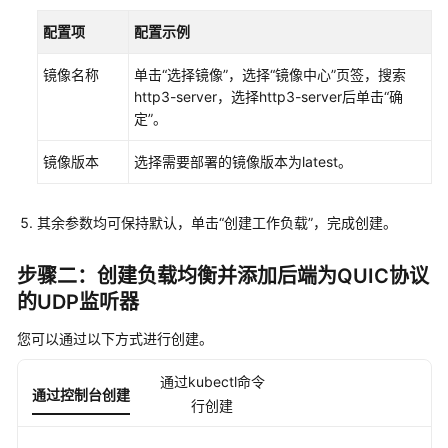
点
配置项
池
配置示例
镜像名称
单击
“选择镜像”
，选择“镜像中心”页签，搜索
超
http3-server，选择http3-server后单击“确
节
定”。
点
和
镜像版本
选择需要部署的镜像版本为latest。
超
节
点
其余参数均可保持默认，单击“创建工作负载”，完成创建。
池
步骤二：创建负载均衡并添加后端为QUIC协议
工
的UDP监听器
作
负
您可以通过以下方式进行创建。
载
通过kubectl命令
调
通过控制台创建
行创建
度