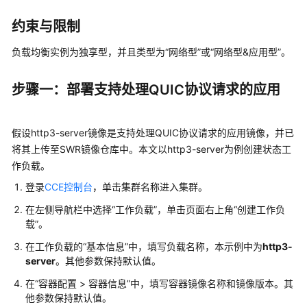
用
约束与限制
户
指
负载均衡实例为独享型，并且类型为
“网络型”
或
“网络型&应用型”
。
南
步骤一：部署支持处理QUIC协议请求的应用
高
危
操
假设http3-server镜像是支持处理QUIC协议请求的应用镜像，并已
作
将其上传至SWR镜像仓库中。本文以http3-server为例创建状态工
一
作负载。
览
登录
CCE控制台
，单击集群名称进入集群。
集
在左侧导航栏中选择
“工作负载”
，单击页面右上角
“创建工作负
群
载”
。
在工作负载的“基本信息”中，填写负载名称，本示例中为
http3-
节
server
。其他参数保持默认值。
点
在“容器配置 > 容器信息”中，填写容器镜像名称和镜像版本。其
他参数保持默认值。
节