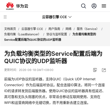
云容器引擎 CCE
文档首页
/
云容器引擎 CCE
/
用户指南
/
网络
/
服务（Service）
/
负载均衡（LoadBalancer）
/
协议与监听配置
/
为负载均衡类型的
Service配置后端为QUIC协议的UDP监听器
为负载均衡类型的Service配置后端为
最
QUIC协议的UDP监听器
新
动
更新时间：
2026-06-18 GMT+08:00
态
前端为UDP协议的监听器，支持QUIC（Quick UDP Internet
服
Connection）作为后端监听协议。配合连接ID算法，将同一个连接
务
ID的请求转发到后端服务器。使用QUIC协议的监听器具有低延迟、
公
高可靠和无队头阻塞的优点，非常适合移动互联网使用、支持在
告
WIFI和运营商网络中无缝切换，而不用重新去建立连接。