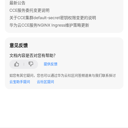
最新公告
配
CCE服务委托变更说明
置
关于CCE集群default-secret密钥权限变更的说明
容
华为云CCE服务NGINX Ingress维护策略更新
器
如
何
意见反馈
访
问
文档内容是否对您有帮助？
VPC
提供反馈
内
部
如您有其它疑问，您也可以通过华为云社区问答频道来与我们联系探讨
网
云宝助手提问
云社区提问
络
从
容
器
访
问