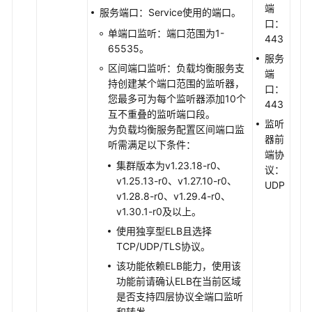
端
TLS
服务端口：Service使用的端口。
口：
单端口监听：端口范围为1-
443
为
65535。
负
服务
区间端口监听：负载均衡服务支
载
端
持创建某个端口范围的监听器，
均
口：
您最多可为每个监听器添加10个
衡
443
互不重叠的监听端口段。
类
监听
为负载均衡服务配置区间端口监
型
器前
听需满足以下条件：
的
端协
Service
集群版本为v1.23.18-r0、
议：
配
v1.25.13-r0、v1.27.10-r0、
UDP
置
v1.28.8-r0、v1.29.4-r0、
HTTP/2
v1.30.1-r0及以上。
使用独享型ELB且选择
为
TCP/UDP/TLS协议。
负
该功能依赖ELB能力，使用该
载
功能前请确认ELB在当前区域
均
是否支持四层协议全端口监听
衡
和转发。