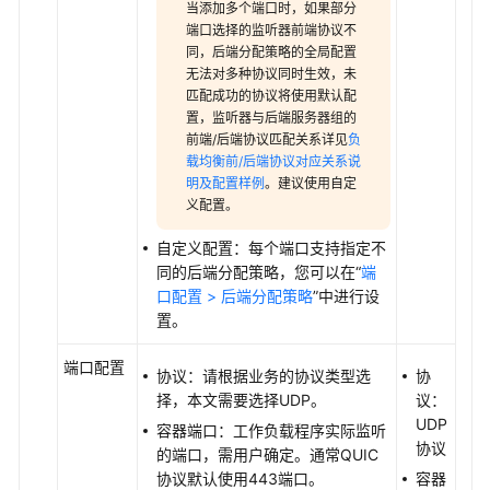
当添加多个端口时，如果部分
型
端口选择的监听器前端协议不
的
同，后端分配策略的全局配置
Service
无法对多种协议同时生效，未
配
匹配成功的协议将使用默认配
置，监听器与后端服务器组的
置
前端/后端协议匹配关系详见
负
HTTP/HTTPS
载均衡前/后端协议对应关系说
协
明及配置样例
。建议使用自定
议
义配置。
为
自定义配置：每个端口支持指定不
负
同的后端分配策略，您可以在“
端
载
口配置 > 后端分配策略
”中进行设
均
置。
衡
类
端口配置
协议：请根据业务的协议类型选
协
型
择，本文需要选择UDP。
议：
的
UDP
容器端口：工作负载程序实际监听
Service
协议
的端口，需用户确定。通常QUIC
配
协议默认使用443端口。
容器
置