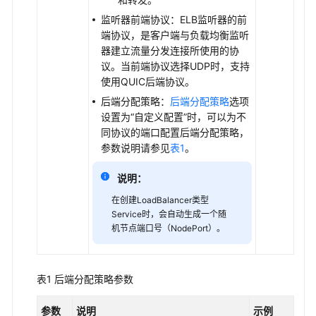
类
监听器前端协议：ELB监听器的前
型
端协议，是客户端与负载均衡监听
的
器建立流量分发连接所使用的协
Service
议。当前端协议选择UDP时，支持
配
使用QUIC后端协议。
置
区
后端分配策略：
后端分配策略
选项
间
设置为
“自定义配置”
时，可以为不
端
同协议的端口配置后端分配策略，
口
参数说明请参见
表1
。
监
说明：
听
在创建LoadBalancer类型
为
Service时，会自动生成一个随
负
机节点端口号（NodePort）。
载
均
衡
表1
后端分配策略参数
类
型
参数
说明
示例