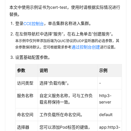
网
本文中使用示例证书为cert-test，使用时请根据实际情况进行
络
替换。
网
登录
，单击集群名称进入集群。
CCE控制台
络
在左侧导航栏中选择“
服务
”，在右上角单击
“创建服务”
。
概
本示例中仅列举添加后端为QUIC协议的UDP监听器的必选参数，其
述
通过控制台创建
余参数保持默认，您可根据需求参考
进行设置。
容
设置基础配置参数。
器
网
参数
说明
示例
络
访问类型
选择
“负载均衡”
。
-
服
务
服务名称
自定义服务名称，可与工作负
http3-
（Service）
载名称保持一致。
server
命名空间
服
工作负载所在命名空间。
default
务
选择器
您可以添加Pod标签的键值，
app:http3-
概