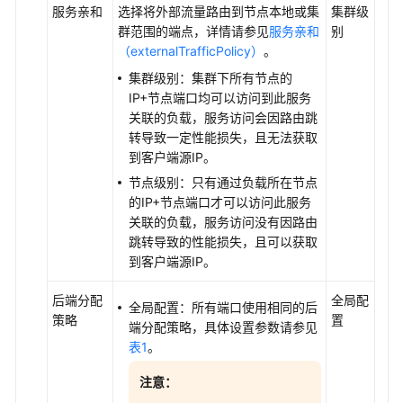
解
服务亲和
选择将外部流量路由到节点本地或集
集群级
（Annotations）
群范围的端点，详情请参见
服务亲和
别
配
（externalTrafficPolicy）
。
置
集群级别：集群下所有节点的
全
IP+节点端口均可以访问到此服务
集
关联的负载，服务访问会因路由跳
转导致一定性能损失，且无法获取
协
到客户端源IP。
议
节点级别：只有通过负载所在节点
与
的IP+节点端口才可以访问此服务
监
关联的负载，服务访问没有因路由
听
跳转导致的性能损失，且可以获取
配
到客户端源IP。
置
后端分配
全局配
为
全局配置：所有端口使用相同的后
策略
置
负
端分配策略，具体设置参数请参见
载
表1
。
均
注意：
衡
类