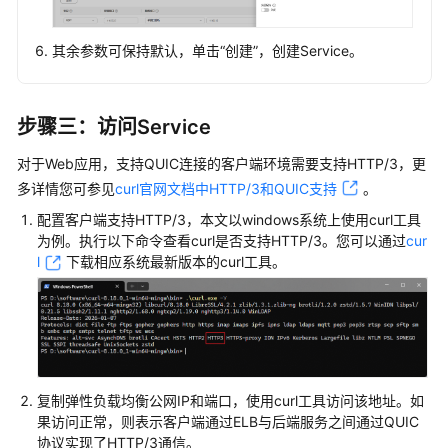
量
与
其余参数可保持默认，单击“创建”，创建Service。
性
能
调
步骤三：访问Service
优
配
对于Web应用，支持QUIC连接的客户端环境需要支持HTTP/3，更
置
多详情您可参见
curl官网文档中HTTP/3和QUIC支持
。
网
配置客户端支持HTTP/3，本文以windows系统上使用curl工具
络
为例。执行以下命令查看curl是否支持HTTP/3。您可以通过
cur
l
下载相应系统最新版本的curl工具。
与
后
端
配
置
DNAT
复制弹性负载均衡公网IP和端口，使用curl工具访问该地址。如
网
果访问正常，则表示客户端通过ELB与后端服务之间通过QUIC
关
协议实现了HTTP/3通信。