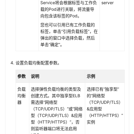
Service将会根据标签与工作负
server
述
载的Pod进行关联，将流量导
向包含该标签的Pod。
集
群
您也可以引用已有工作负载的
内
标签，单击
“引用负载标签”
，在
访
弹出的窗口中选择负载，然后
问
单击
“确定”
。
（ClusterIP）
设置负载均衡配置参数。
节
点
参数
说明
示例
访
问
负载
选择弹性负载均衡的类型及
选择已有
“独享型”
（NodePort）
均衡
创建方式。其中独享型ELB
的
“网络型
器
需选择
“网络型
（TCP/UDP/TLS）
负
（TCP/UDP/TLS）”
或
“网络
&应用型
载
型（TCP/UDP/TLS）&应用
（HTTP/HTTPS）”
均
型（HTTP/HTTPS）”
，否
实例
衡
则监听器端口将无法启用
（LoadBalancer）