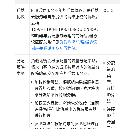
的
Service
后端
ELB后端服务器组的后端协议，是后端
QUIC
配
协议
云服务器自身提供的网络服务的协议。
置
支持
QUIC
TCP/HTTP/HTTPS/TLS/QUIC/UDP，
监
监听器与后端服务器组的前端/后端协
听
议匹配关系详见
负载均衡前/后端协议
器
对应关系说明及配置样例
。
为
分配
负载均衡会根据配置的流量分配策略，
分配
负
策略
将来自客户端的请求按照对应的流量分
策略
载
类型
配策略转发至相应的后端服务器。
类
均
加权轮询算法：根据组内后端服务器
型：
衡
设置的权重，按照访问顺序依次将请
连接
类
求分发给不同的服务器。
ID算
型
法
加权最少连接：将请求分发给（当前
的
连接/权重）比值最小的后端服务器
连接
Service
进行处理。
ID哈
配
希因
置
源IP算法：根据请求的源IP地址进行
子：
后