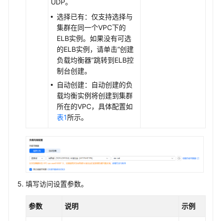
UDP。
创
选择已有：仅支持选择与
建
集群在同一个VPC下的
负
ELB实例。如果没有可选
载
的ELB实例，请单击
“创建
均
负载均衡器”
跳转到ELB控
衡
制台创建。
类
自动创建：自动创建的负
型
载均衡实例将创建到集群
的
所在的VPC，具体配置如
服
表1
所示。
务
负
载
均
衡
填写访问设置参数。
服
务
参数
说明
示例
注