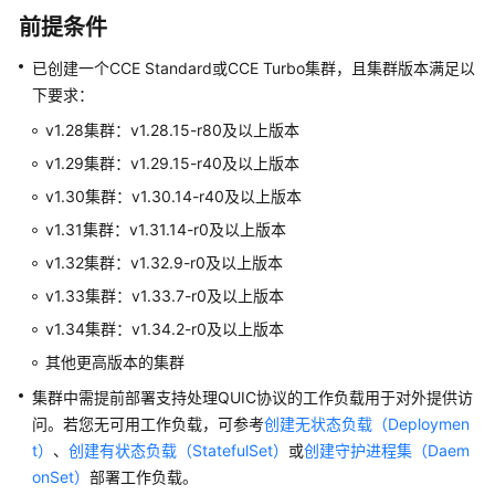
产
前提条件
品
介
已创建一个CCE Standard或CCE Turbo集群，且集群版本满足以
绍
下要求：
v1.28集群：v1.28.15-r80及以上版本
计
费
v1.29集群：v1.29.15-r40及以上版本
说
v1.30集群：v1.30.14-r40及以上版本
明
v1.31集群：v1.31.14-r0及以上版本
Kubernetes
v1.32集群：v1.32.9-r0及以上版本
基
v1.33集群：v1.33.7-r0及以上版本
础
v1.34集群：v1.34.2-r0及以上版本
知
识
其他更高版本的集群
集群中需提前部署支持处理QUIC协议的工作负载用于对外提供访
快
问。若您无可用工作负载，可参考
创建无状态负载（Deploymen
速
t）
、
创建有状态负载（StatefulSet）
或
创建守护进程集（Daem
入
onSet）
部署工作负载。
门