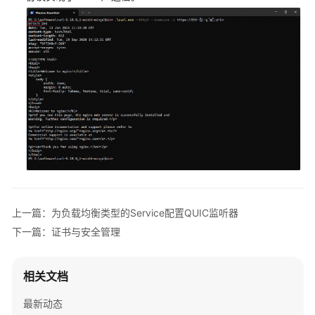
（DNAT）
Headless
Service
路
由
（Ingress）
网
关
API（Gateway
API）
上一篇：为负载均衡类型的Service配置QUIC监听器
下一篇：证书与安全管理
DNS
集
相关文档
群
网
最新动态
络