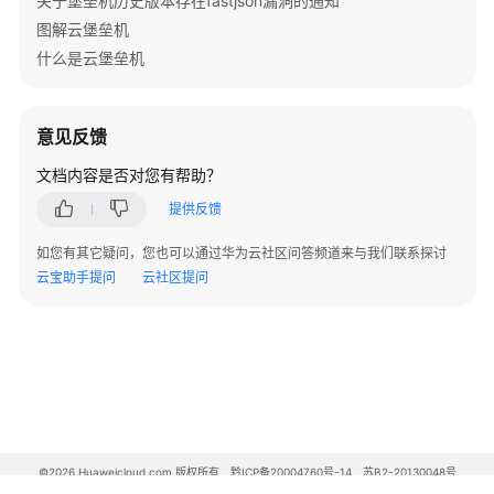
关于堡垒机历史版本存在fastjson漏洞的通知
垒
机
图解云堡垒机
系
什么是云堡垒机
统
查
意见反馈
看
文档内容是否对您有帮助？
系
统
提供反馈
桌
面
如您有其它疑问，您也可以通过华为云社区问答频道来与我们联系探讨
云宝助手提问
云社区提问
部
门
管
理
用
户
管
©2026 Huaweicloud.com 版权所有
黔ICP备20004760号-14
苏B2-20130048号
A2.B1.B2-20070312