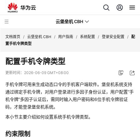
云堡垒机 CBH
文档首页
/
云堡垒机 CBH
/
用户指南
/
系统配置
/
登录安全配置
/
配
置手机令牌类型
配置手机令牌类型
最
更新时间：
2026-06-09 GMT+08:00
新
手机令牌可用来生成动态口令的手机客户端软件。堡垒机系统支持
动
通过绑定手机令牌，对用户登录进行多因子身份认证，用户配置
“手
态
机令牌”
多因子认证后，需同时输入用户密码和6位手机令牌验证
码，才能登录堡垒机系统。
服
务
本小节主要介绍如何设置系统手机令牌类型。
公
告
约束限制