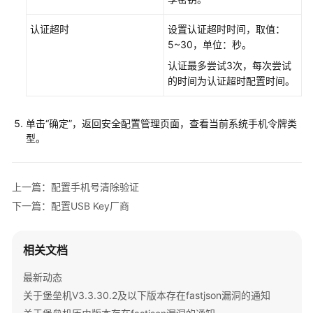
堡
垒
认证超时
设置认证超时时间，取值：
机
5~30，单位：秒。
认证最多尝试3次，每次尝试
云
的时间为认证超时配置时间。
资
产
委
单击
“确定”
，返回安全配置管理页面，查看当前系统手机令牌类
托
型。
授
权
上一篇：配置手机号清除验证
实
下一篇：配置USB Key厂商
例
管
理
相关文档
登
最新动态
录
关于堡垒机V3.3.30.2及以下版本存在fastjson漏洞的通知
堡