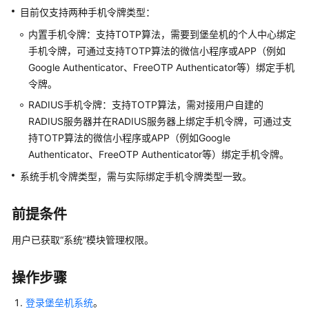
产
目前仅支持两种手机令牌类型：
品
内置手机令牌：支持TOTP算法，需要到堡垒机的个人中心绑定
介
手机令牌，可通过支持TOTP算法的微信小程序或APP（例如
绍
Google Authenticator、FreeOTP Authenticator等）绑定手机
计
令牌。
费
RADIUS手机令牌：支持TOTP算法，需对接用户自建的
说
RADIUS服务器并在RADIUS服务器上绑定手机令牌，可通过支
明
持TOTP算法的微信小程序或APP（例如Google
Authenticator、FreeOTP Authenticator等）绑定手机令牌。
快
速
系统手机令牌类型，需与实际绑定手机令牌类型一致。
入
门
前提条件
用
用户已获取
“系统”
模块管理权限。
户
指
操作步骤
南
登录堡垒机系统
。