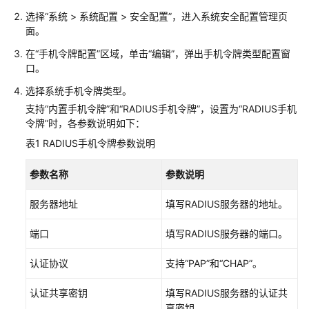
操
选择
“
系统 > 系统配置 > 安全配置
”
，进入系统安全配置管理页
作
面。
指
引
在
“手机令牌配置”
区域，单击
“编辑”
，弹出手机令牌类型配置窗
口。
通
选择系统手机令牌类型。
过
支持
“内置手机令牌”
和
“RADIUS手机令牌”
，设置为
“RADIUS手机
IAM
令牌”
时，各参数说明如下：
授
表1
RADIUS手机令牌参数说明
予
使
参数名称
参数说明
用
CBH
服务器地址
填写RADIUS服务器的地址。
的
权
端口
填写RADIUS服务器的端口。
限
认证协议
支持
“PAP”
和
“CHAP”
。
购
买
认证共享密钥
填写RADIUS服务器的认证共
云
享密钥。