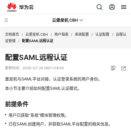
云堡垒机 CBH
文档首页
/
云堡垒机 CBH
/
用户指南
/
系统配置
/
认证配置
/
远程认
证管理
/
配置SAML远程认证
配置SAML远程认证
最
更新时间：
2026-07-29 GMT+08:00
新
堡垒机与SAML平台对接，认证登录系统的用户身份。
动
态
本小节主要介绍如何配置SAML认证模式。
服
前提条件
务
公
用户已获取
“系统”
模块管理权限。
告
已在SAML创建用户，并获取SAML平台配置的相关信息。