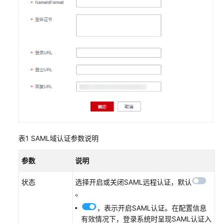
操
作
指
引
通
过
IAM
授
予
使
用
CBH
表1
SAML域认证参数说明
的
权
参数
说明
限
状态
选择开启或关闭SAML远程认证，默认
购
。
买
，表示开启SAML认证。在配置信息
云
有效情况下，登录系统时呈现SAML认证入