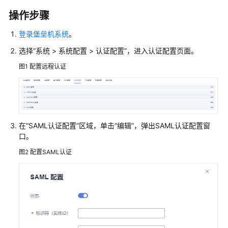
产
操作步骤
品
介
登录堡垒机系统
。
绍
选择
“
系统 > 系统配置 > 认证配置
”
，进入认证配置页面。
计
图1
配置远程认证
费
说
明
快
在
“SAML认证配置”
区域，单击
“编辑”
，弹出SAML认证配置窗
速
口。
入
门
图2
配置SAML认证
用
户
指
南