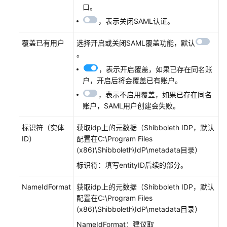
堡
口。
垒
，表示关闭SAML认证。
机
覆盖已有用户
选择开启或关闭SAML覆盖功能，默认
云
。
资
，表示开启覆盖，如果已存在同名账
产
户，开启后将会覆盖已有账户。
委
托
，表示不启用覆盖，如果已存在同名
授
账户，SAML用户创建会失败。
权
标识符（实体
获取idp上的元数据（Shibboleth IDP，默认
实
ID）
配置在C:\Program Files
例
(x86)\Shibboleth\IdP\metadata目录）
管
标识符：填写entityID后续的部分。
理
NameIdFormat
获取idp上的元数据（Shibboleth IDP，默认
登
配置在C:\Program Files
录
(x86)\Shibboleth\IdP\metadata目录）
堡
NameIdFormat：建议取