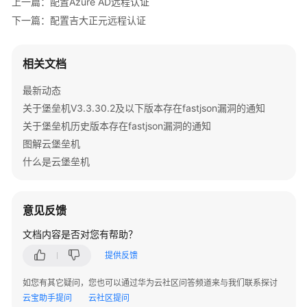
理
上一篇：配置Azure AD远程认证
下一篇：配置吉大正元远程认证
资
源
管
相关文档
理
最新动态
关于堡垒机V3.3.30.2及以下版本存在fastjson漏洞的通知
策
略
关于堡垒机历史版本存在fastjson漏洞的通知
管
图解云堡垒机
理
什么是云堡垒机
资
源
意见反馈
运
维
文档内容是否对您有帮助？
提供反馈
工
单
如您有其它疑问，您也可以通过华为云社区问答频道来与我们联系探讨
管
云宝助手提问
云社区提问