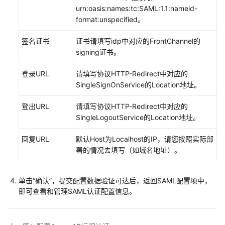
垒
urn:oasis:names:tc:SAML:1.1:nameid-
机
format:unspecified。
系
统
签名证书
证书请填写idp中对应的FrontChannel的
signing证书。
查
看
登录URL
请填写协议HTTP-Redirect中对应的
系
SingleSignOnService的Location地址。
统
桌
登出URL
请填写协议HTTP-Redirect中对应的
面
SingleLogoutService的Location地址。
部
回复URL
默认Host为Localhost的IP，请您按照实际部
门
署的情况去填写（如域名地址）。
管
理
单击
“确认”
，提交配置数据验证可达后，返回SAML配置项中，
即可查看和管理SAML认证配置信息。
用
户
管