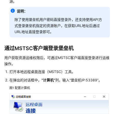
源。
户
端
说明：
登
除了使用堡垒机用户密码直接登录外，还支持使用API方
录
式登录堡垒机指定的资源账户，在获取URL地址后通过
堡
URL地址直接登录即可。
垒
机
通过MSTSC客户端登录堡垒机
查
看
用户获取资源运维权限后，可通过MSTSC客户端直接登录进行运维
系
操作。
统
打开本地远程桌面连接（MSTSC）工具。
桌
面
在弹出的对话框中，
“计算机”
列，输入
“堡垒机IP:53389”
。
图1
配置计算机
部
门
管
理