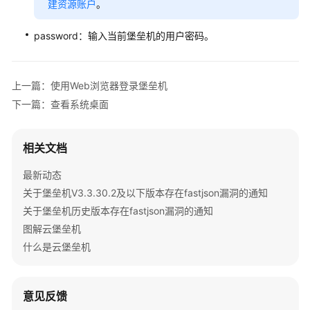
建资源账户
。
工
单
password：输入当前堡垒机的用户密码。
管
理
上一篇：使用Web浏览器登录堡垒机
运
维
下一篇：查看系统桌面
审
计
相关文档
系
最新动态
统
关于堡垒机V3.3.30.2及以下版本存在fastjson漏洞的通知
配
关于堡垒机历史版本存在fastjson漏洞的通知
置
图解云堡垒机
维
什么是云堡垒机
护
管
理
意见反馈