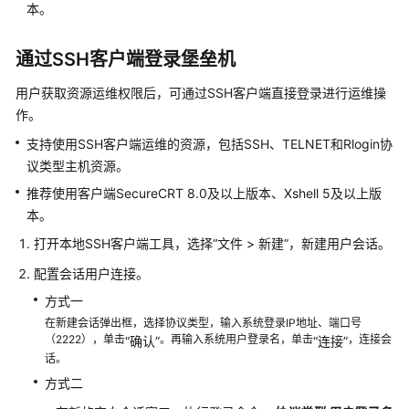
产
本。
品
介
通过SSH客户端登录堡垒机
绍
用户获取资源运维权限后，可通过SSH客户端直接登录进行运维操
计
作。
费
支持使用SSH客户端运维的资源，包括SSH、TELNET和Rlogin协
说
议类型主机资源。
明
推荐使用客户端SecureCRT 8.0及以上版本、Xshell 5及以上版
快
本。
速
打开本地SSH客户端工具，选择
“
文件 > 新建
”
，新建用户会话。
入
门
配置会话用户连接。
方式一
用
在新建会话弹出框，选择协议类型，输入系统登录IP地址、端口号
户
（2222），单击
。再输入系统用户登录名，单击
，连接会
“确认”
“连接”
指
话。
南
方式二