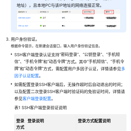
堡
地址），且本地PC与该IP地址的网络连接正常。
垒
机
云
资
用户身份验证。
产
根据命令提示，在新建会话窗口，输入用户身份验证信息。
委
托
“密码登录”
“公钥登录”
“手机短
SSH客户端登录认证支持
、
、
授
信”
“手机令牌”
“动态令牌”
“手机短信”
“手机令
、
和
方式。其中
、
权
牌”
“动态令牌”
和
方式，需配置用户多因子认证，详情请参见
多
因子认证配置
。
实
如需配置登录SSH客户端后，无操作超时后自动退出的时间；
例
以及配置二次登录SSH客户端时验证码的免验证时间，详情请
管
参见
客户端登录配置
。
理
表1
SSH客户端登录验证说明
登
录
登录
登录说明
登录方式配置说明
堡
方式