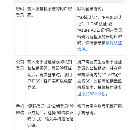
垒
机
密码
输入堡垒机系统的用户密
默认登录方式。
系
登录
码。
“AD域认证”
、
“RADIUS认
统
证”
、
“LDAP认证”
或
“Azure AD认证”
用户登录
登
密码为远程服务器用户密
录
码，详情请参见
远程认证
堡
管理
。
垒
机
公钥
输入用于验证登录的私钥
用户需要先生成用于验证
系
登录
和私钥密码，登录验证成
登录的公私钥对，并在堡
统
功后，再次登录时，该用
垒机系统内的
“个人中心”
概
户在SSH客户端可以免密
处将SSH公钥添加到堡垒
述
登录。
机系统中，具体操作请参
见
添加SSH公钥
。
使
用
手机
“密码登录”
或
“公钥登录”
验
需已为用户账号配置可用
控
短信
证成功后，选择
“短信验证
手机号码。
制
码”
方式，输入手机短信验
台
证码。
登