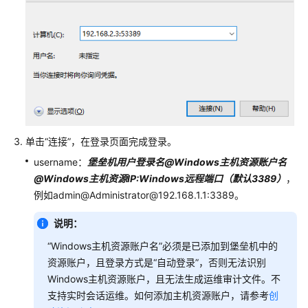
用
户
管
理
资
源
管
理
单击
“连接”
，在登录页面完成登录。
username：
堡垒机用户登录名@Windows主机资源账户名
策
@Windows主机资源IP:Windows远程端口（默认3389）
，
略
例如admin@Administrator@192.168.1.1:3389。
管
理
说明：
资
“Windows主机资源账户名”必须是已添加到堡垒机中的
源
资源账户，且登录方式是“自动登录”，否则无法识别
运
Windows主机资源账户，且无法生成运维审计文件。不
维
支持实时会话运维。如何添加主机资源账户，请参考
创