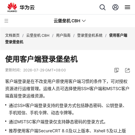
云堡垒机 CBH
文档首页
/
云堡垒机 CBH
/
用户指南
/
登录堡垒机系统
/
使用客户端
登录堡垒机
使用客户端登录堡垒机
最
更新时间：
2026-07-29 GMT+08:00
新
客户端登录是在不改变用户原使用客户端习惯的条件下，可对授权
动
资源进行运维管理。运维人员可选择使用SSH客户端和MSTSC客户
态
端直接登录运维资源。
服
通过SSH客户端登录支持的登录方式包括静态密码、公钥登录、
务
手机短信、手机令牌、动态令牌等。
公
通过MSTSC客户端登录仅支持静态密码的登录方式。
告
推荐使用客户端SecureCRT 8.0及以上版本、Xshell 5及以上版