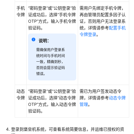
录
手机
“密码登录”
或
“公钥登录”
验
需用户先绑定手机令牌，
堡
令牌
证成功后，选择
“手机令牌
再由管理员配置多因子认
垒
OTP”
方式，输入手机令牌
证，否则用户无法登录系
机
验证码。
统，详情请参考
配置手机
令牌登录
。
使
说明：
用
需确保用户登录系
Web
统时间与手机时间
浏
一致，精确到秒，
览
否则会提示验证码
器
错误。
登
录
动态
“密码登录”
或
“公钥登录”
验
需已为用户签发动态令
堡
令牌
证成功后，选择
“动态令牌
牌，详情请参考
动态令牌
垒
OTP”
方式，输入动态令牌
管理
。
机
验证码。
使
用
登录到堡垒机系统，可查看系统简要信息，并运维已授权的资
客