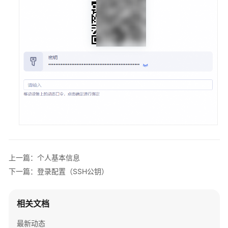
通
过
IAM
授
予
使
用
CBH
的
权
限
购
买
上一篇：个人基本信息
云
下一篇：登录配置（SSH公钥）
堡
垒
机
相关文档
最新动态
实