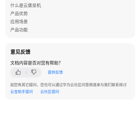
例
什么是云堡垒机
管
产品优势
理
应用场景
产品功能
登
录
堡
意见反馈
垒
机
文档内容是否对您有帮助？
系
提供反馈
统
如您有其它疑问，您也可以通过华为云社区问答频道来与我们联系探讨
用
云宝助手提问
云社区提问
户
管
理
资
产
管