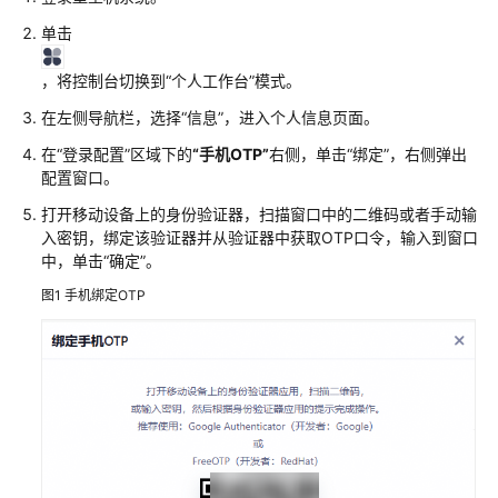
产
单击
品
介
，将控制台切换到
“个人工作台”
模式。
绍
在左侧导航栏，选择
“信息”
，进入个人信息页面。
计
在
“登录配置”
区域下的
“手机OTP”
右侧，单击
“绑定”
，右侧弹出
费
配置窗口。
说
打开移动设备上的身份验证器，扫描窗口中的二维码或者手动输
明
入密钥，绑定该验证器并从验证器中获取OTP口令，输入到窗口
中，单击
“确定”
。
快
速
图1
手机绑定OTP
入
门
用
户
指
南