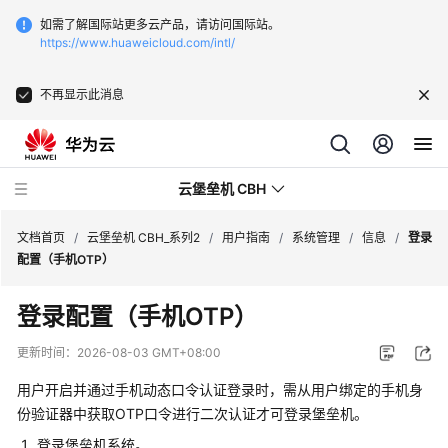
如需了解国际站更多云产品，请访问国际站。
https://www.huaweicloud.com/intl/
不再显示此消息
云堡垒机 CBH
文档首页
/
云堡垒机 CBH_系列2
/
用户指南
/
系统管理
/
信息
/
登录
配置（手机OTP）
登录配置（手机OTP）
最
更新时间：
2026-08-03 GMT+08:00
新
用户开启并通过手机动态口令认证登录时，需从用户绑定的手机身
动
份验证器中获取OTP口令进行二次认证才可登录堡垒机。
态
登录堡垒机系统。