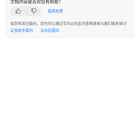
文档内容是否对您有帮助？
通
提供反馈
过
IAM
如您有其它疑问，您也可以通过华为云社区问答频道来与我们联系探讨
授
云宝助手提问
云社区提问
予
使
用
CBH
的
权
限
购
买
云
堡
垒
机
©2026 Huaweicloud.com 版权所有
黔ICP备20004760号-14
苏B2-20130048号
A2.B1.B2-20070312
增值电信业务经营许可证：B1.B2-20200593 | 代理域名注册服务机构：新网、西数
实
电子营业执照
贵公网安备 52990002000093号