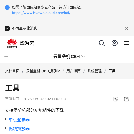
如需了解国际站更多云产品，请访问国际站。
https://www.huaweicloud.com/intl/
不再显示此消息
云堡垒机 CBH
文档首页
/
云堡垒机 CBH_系列2
/
用户指南
/
系统管理
/
工具
工具
更新时间：
2026-08-03 GMT+08:00
最
支持堡垒机部分功能组件的下载。
新
动
单点登录器
态
离线播放器