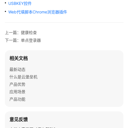
USBKEY控件
产
品
Web代填脚本Chrome浏览器插件
介
绍
上一篇：健康检查
计
下一篇：单点登录器
费
说
明
相关文档
快
最新动态
速
什么是云堡垒机
入
产品优势
门
应用场景
产品功能
用
户
指
意见反馈
南