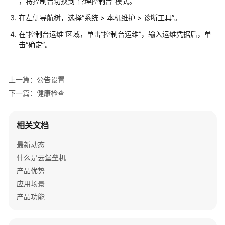
，将控制台切换到“管理控制台”模式。
理
在左侧导航树，选择“系统 > 本机维护 > 诊断工具”。
授
在
“控制台运维”
区域，单击“控制台运维”，输入运维凭据后，单
权
击
“确定”
。
管
理
上一篇：公告设置
策
略
下一篇：健康检查
管
理
相关文档
工
最新动态
单
什么是云堡垒机
管
产品优势
理
应用场景
资
产品功能
源
运