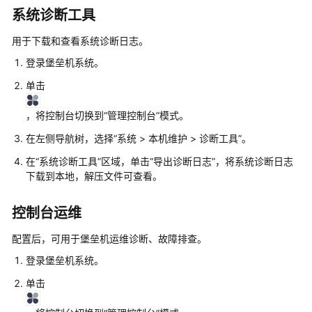
录
系统诊断工具
堡
垒
用于下载和查看系统诊断日志。
机
登录堡垒机系统。
系
统
单击
用
，将控制台切换到“管理控制台”模式。
户
在左侧导航树，选择“系统 > 本机维护 > 诊断工具”。
管
理
在
“系统诊断工具”
区域，单击“导出诊断日志”，将系统诊断日志
下载到本地，解压文件可查看。
资
产
控制台运维
管
理
配置后，可用于堡垒机运维诊断、故障排查。
登录堡垒机系统。
账
单击
号
管