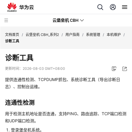
云堡垒机 CBH
文档首页
/
云堡垒机 CBH_系列2
/
用户指南
/
系统管理
/
本机维护
/
诊断工具
诊断工具
最
更新时间：
2026-08-03 GMT+08:00
新
提供连通性检测、TCPDUMP抓包、系统诊断工具（导出诊断日
动
志）、控制台运维。
态
产
连通性检测
品
用于检测主机地址是否连通，支持PING、路由追踪、TCP端口检测
介
和UDP端口检测。
绍
登录堡垒机系统。