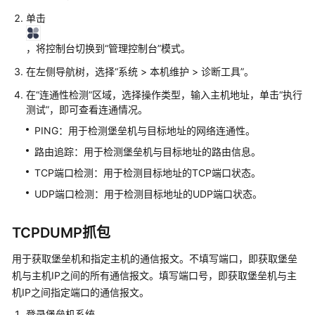
计
单击
费
说
，将控制台切换到“管理控制台”模式。
明
在左侧导航树，选择“系统 > 本机维护 > 诊断工具”。
快
在
“连通性检测”
区域，选择操作类型，输入主机地址，单击“执行
速
测试”，即可查看连通情况。
入
PING：用于检测堡垒机与目标地址的网络连通性。
门
路由追踪：用于检测堡垒机与目标地址的路由信息。
用
TCP端口检测：用于检测目标地址的TCP端口状态。
户
UDP端口检测：用于检测目标地址的UDP端口状态。
指
南
TCPDUMP抓包
通
用于获取堡垒机和指定主机的通信报文。不填写端口，即获取堡垒
过
IAM
机与主机IP之间的所有通信报文。填写端口号，即获取堡垒机与主
授
机IP之间指定端口的通信报文。
予
登录堡垒机系统。