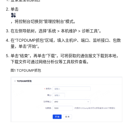
使
用
单击
CBH
的
，将控制台切换到“管理控制台”模式。
权
在左侧导航树，选择“系统 > 本机维护 > 诊断工具”。
限
在
“TCPDUMP抓包”
区域，填入主机IP、端口、监听接口、包数
量，单击“开始”。
购
买
单击“结束”，再单击“下载”，可将获取的通信报文下载到本地，
云
下载文件可通过网络分析仪等工具软件查看。
堡
图1
TCPDUMP抓包
垒
机
实
例
管
理
登