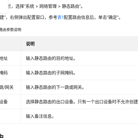
导航栏，选择
“
系统
>
网络管理
>
静态路由
”
。
建”
，右侧弹出配置窗口，参考
表1
配置路由信息后，单击
“确定”
。
路由参数说明
说明
地址
输入静态路由的目的地址。
掩码
输入静态路由的子网掩码。
跳/网关
输入静态路由的下一跳或网关。
设备
选择静态路由的出口设备。只有一个出口设备时不允许创
输入备注信息。
由