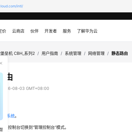
loud.com/intl/
定价
云商店
伙伴
开发者
服务
了解华为云
堡垒机 CBH_系列2
/
用户指南
/
系统管理
/
网络管理
/
静态路由
路由
：
2026-08-03 GMT+08:00
由
垒机系统
。
，将控制台切换到
“管理控制台”
模式。
帮