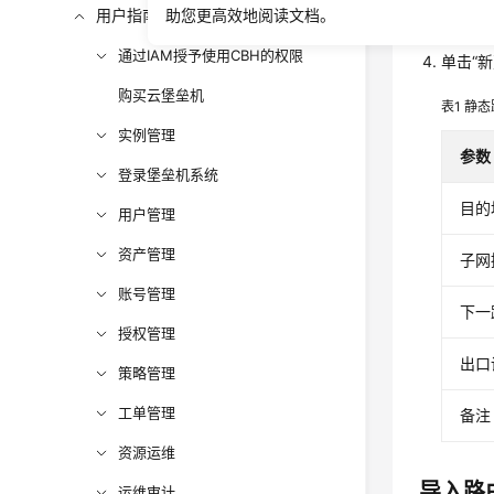
用户指南
助您更高效地阅读文档。
在左侧
通过IAM授予使用CBH的权限
单击
“新
购买云堡垒机
表1
静态
实例管理
参数
登录堡垒机系统
目的
用户管理
资产管理
子网
账号管理
下一
授权管理
出口
策略管理
工单管理
备注
资源运维
导入路
运维审计