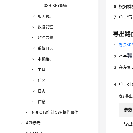
SSH KEY配置
根据模
服务管理
单击
“导
数据管理
导出路
监控告警
登录堡
系统日志
单击
本机维护
在左侧
工具
任务
单击列
日志
表2
导出
信息
参数
使用CTS审计CBH操作事件
API参考
导出