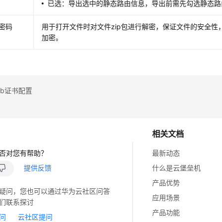
已选：导出选中的静态路由信息，导出前需先勾选静态路
密码
用于打开文件时对文件zip包进行解密，保证文件的安全性
加密。
eb证书配置
相关文档
否对您有帮助？
最新动态
提供反馈
什么是云堡垒机
产品优势
疑问，您也可以通过华为云社区问答
应用场景
们联系探讨
产品功能
问
云社区提问