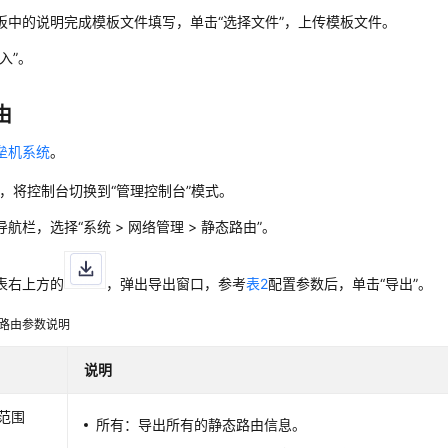
板中的说明完成模板文件填写，单击
“选择文件”
，上传模板文件。
入”
。
由
垒机系统
。
，将控制台切换到
“管理控制台”
模式。
导航栏，选择
“
系统
>
网络管理
>
静态路由
”
。
表右上方的
，弹出导出窗口，参考
表2
配置参数后，单击
“导出”
。
路由参数说明
说明
范围
所有：导出所有的静态路由信息。