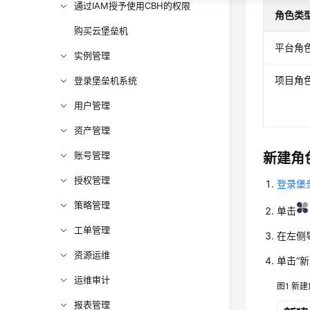
通过IAM授予使用CBH的权限
角色类
购买云堡垒机
平台角
实例管理
项目角
登录堡垒机系统
用户管理
资产管理
账号管理
新建角
授权管理
登录堡
策略管理
单击
工单管理
在左侧
资源运维
单击
“新
运维审计
图1
新建
报表管理