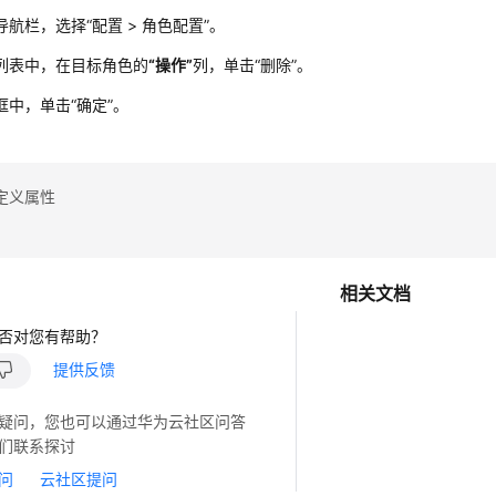
导航栏，选择
“
配置
>
角色配置
”
。
列表中，在目标角色的
“操作”
列，单击
“删除”
。
框中，单击
“确定”
。
定义属性
相关文档
否对您有帮助？
提供反馈
疑问，您也可以通过华为云社区问答
们联系探讨
问
云社区提问