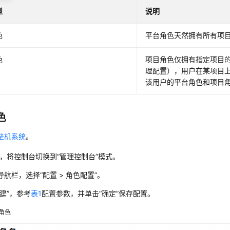
型
说明
色
平台角色天然拥有所有项
色
项目角色仅拥有指定项目
理配置），用户在某项目
该用户的平台角色和项目
色
垒机系统
。
，将控制台切换到
“管理控制台”
模式。
导航栏，选择
“
配置
>
角色配置
”
。
建”
，参考
表1
配置参数，并单击
“确定”
保存配置。
角色