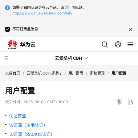
如需了解国际站更多云产品，请访问国际站。
https://www.huaweicloud.com/intl/
不再显示此消息
云堡垒机 CBH
文档首页
/
云堡垒机 CBH_系列2
/
用户指南
/
系统管理
/
用户配置
用户配置
更新时间：
2026-08-03 GMT+08:00
最
新
认证安全
动
认证源（本地认证）
态
认证源（RADIUS认证）