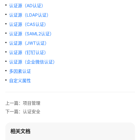
产
认证源（AD认证）
品
认证源（LDAP认证）
介
认证源（CAS认证）
绍
认证源（SAML2认证）
计
认证源（JWT认证）
费
认证源（钉钉认证）
说
明
认证源（企业微信认证）
多因素认证
快
自定义属性
速
入
门
上一篇：项目管理
用
下一篇：认证安全
户
指
相关文档
南