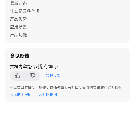
最新动态
通
什么是云堡垒机
过
IAM
产品优势
授
应用场景
予
产品功能
使
用
CBH
意见反馈
的
权
文档内容是否对您有帮助？
限
提供反馈
购
如您有其它疑问，您也可以通过华为云社区问答频道来与我们联系探讨
买
云宝助手提问
云社区提问
云
堡
垒
机
实