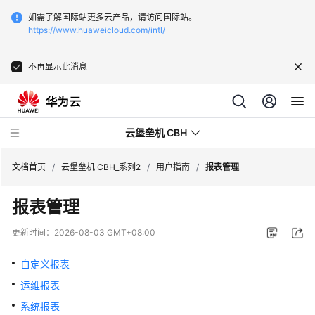
如需了解国际站更多云产品，请访问国际站。
https://www.huaweicloud.com/intl/
不再显示此消息
云堡垒机 CBH
文档首页
/
云堡垒机 CBH_系列2
/
用户指南
/
报表管理
报表管理
更新时间：
2026-08-03 GMT+08:00
最
新
自定义报表
动
运维报表
态
系统报表