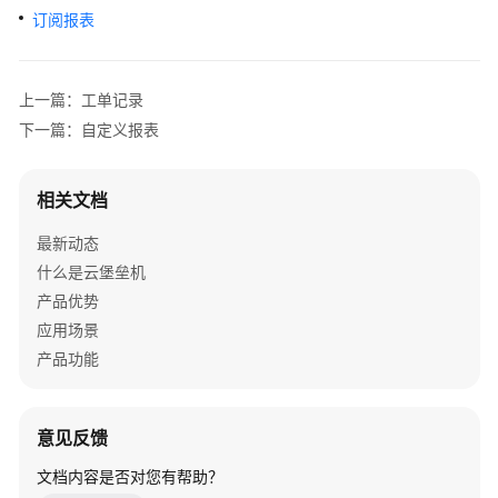
产
订阅报表
品
介
绍
上一篇：工单记录
下一篇：自定义报表
计
费
说
相关文档
明
最新动态
快
什么是云堡垒机
速
产品优势
入
应用场景
门
产品功能
用
户
意见反馈
指
南
文档内容是否对您有帮助？