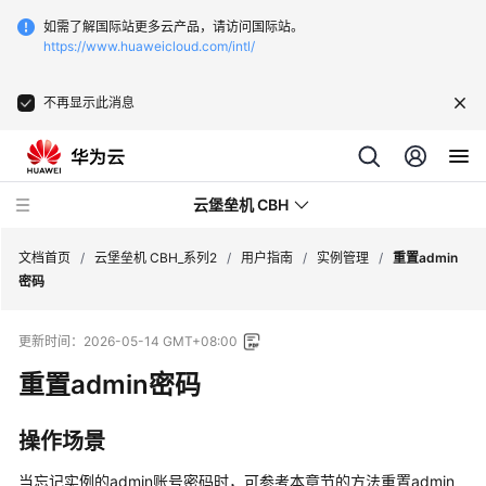
如需了解国际站更多云产品，请访问国际站。
https://www.huaweicloud.com/intl/
不再显示此消息
云堡垒机 CBH
文档首页
/
云堡垒机 CBH_系列2
/
用户指南
/
实例管理
/
重置admin
密码
更新时间：
2026-05-14 GMT+08:00
重置admin密码
最
新
动
操作场景
态
当忘记实例的admin账号密码时，可参考本章节的方法重置admin