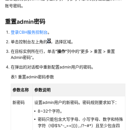
产
账号密码。
品
介
重置admin密码
绍
登录CBH服务控制台
。
计
单击控制台左上角的
，选择区域。
费
说
在目标实例所在行，单击
“操作”
列中的
“
更多
>
重置 > 重置
明
Admin密码
”
。
在弹出的对话框中重新配置admin用户的密码。
快
速
表1
重置admin密码参数
入
门
参数名称
参数说明
用
新密码
设置admin用户的新密码。密码规则要求如下：
户
8~32个字符。
指
密码只能包含大写字母、小写字母、数字和特殊
南
字符（!@$%^-_=+[{}]:,./?~#*）且至少包含四