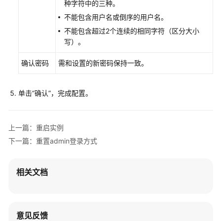
种字符中的三种。
通
不能包含用户名或倒序的用户名。
过
IAM
不能包含超过2个连续的相同字符（区分大小
授
写）。
予
确认密码
使
需和设置的新密码保持一致。
用
CBH
单击
“确认”
，完成配置。
的
权
限
上一篇：重启实例
购
下一篇：重置admin登录方式
买
云
相关文档
堡
垒
机
意见反馈
实