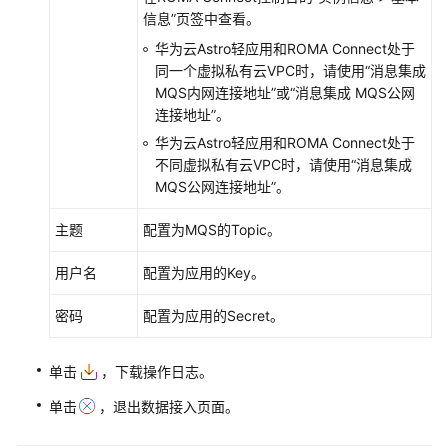
授
信息”页签中查看。
权
华为云Astro轻应用和ROMA Connect处于
用
同一个虚拟私有云VPC时，请使用“消息集成
户
MQS内网连接地址”或“消息集成 MQS公网
使
连接地址”。
用
华为云Astro轻应用和ROMA Connect处于
不同虚拟私有云VPC时，请使用“消息集成
添
MQS公网连接地址”。
加
华
主题
配置为MQS的Topic。
为
云
用户名
配置为应用的Key。
Astro
轻
密码
配置为应用的Secret。
应
用
开
单击
，下载操作日志。
发
单击
，退出数据接入页面。
者
用