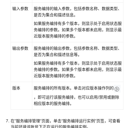
为
云
输入参数
服务编排的输入参数，包括参数名称、数据类型、
Astro
是否为集合和描述信息。
轻
如果服务编排有多个版本，则显示处于启用状态服
应
务编排的参数。如果多个版本都未启用，则显示最
用
近版本服务编排的参数。
开
发
输出参数
服务编排的输出参数，包括参数名称、数据类型、
应
是否为集合和描述信息等。
用
如果服务编排有多个版本，则显示处于启用状态服
前
务编排的参数。如果多个版本都未启用，则显示最
端
近版本服务编排的参数。
使
版本
服务编排的所有版本。单击对应版本操作列的
用
华
，即可运行该服务编排，也可以启用/禁用或删除
为
相应版本的服务编排。
云
Astro
在“服务编排管理”页面，单击“服务编排运行实例”页签，可查看
轻
当前环境该账号下正在运行的服务编排实例。
应