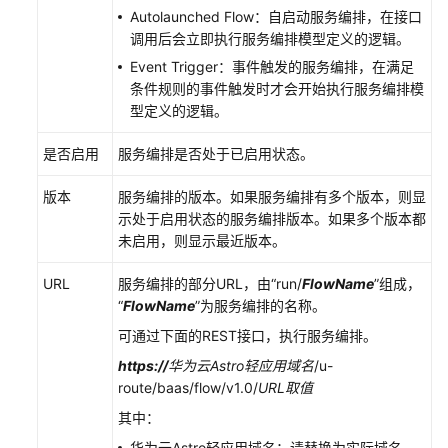
用
Autolaunched Flow：自启动服务编排，在接口
开
调用后会立即执行服务编排模型定义的逻辑。
发
Event Trigger：事件触发的服务编排，在满足
者
条件规则的事件触发时才会开始执行服务编排模
用
型定义的逻辑。
户
是否启用
服务编排是否处于已启用状态。
使
用
版本
服务编排的版本。如果服务编排有多个版本，则显
华
示处于启用状态的服务编排版本。如果多个版本都
为
未启用，则显示最近版本。
云
Astro
URL
服务编排的部分URL，由“run/
FlowName
”组成，
轻
“
FlowName
”为服务编排的名称。
应
可通过下面的REST接口，执行服务编排。
用
https://
华为云Astro轻应用域名
/u-
创
route/baas/flow/v1.0/
URL取值
建
应
其中：
用
华为云Astro轻应用域名：请替换为实际域名。