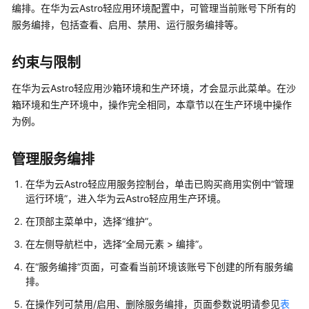
介
编排。在华为云Astro轻应用环境配置中，可管理当前账号下所有的
绍
服务编排，包括查看、启用、禁用、运行服务编排等。
计
约束与限制
费
说
在华为云Astro轻应用沙箱环境和生产环境，才会显示此菜单。在沙
明
箱环境和生产环境中，操作完全相同，本章节以在生产环境中操作
为例。
快
速
管理服务编排
入
门
在华为云Astro轻应用服务控制台，单击已购买商用实例中
“管理
运行环境”
，进入华为云Astro轻应用生产环境。
用
在顶部主菜单中，选择“维护”。
户
指
在左侧导航栏中，选择“全局元素 > 编排”。
南
在“服务编排”页面，可查看当前环境该账号下创建的所有服务编
（低
排。
代
码）
在操作列可禁用/启用、删除服务编排，页面参数说明请参见
表