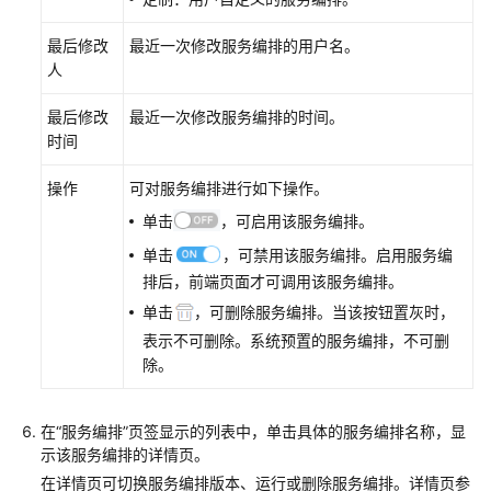
予
使
最后修改
最近一次修改服务编排的用户名。
用
人
华
为
最后修改
最近一次修改服务编排的时间。
云
时间
Astro
轻
操作
可对服务编排进行如下操作。
应
用
单击
，可启用该服务编排。
的
单击
，可禁用该服务编排。启用服务编
权
排后，前端页面才可调用该服务编排。
限
单击
，可删除服务编排。当该按钮置灰时，
表示不可删除。系统预置的服务编排，不可删
购
除。
买
华
为
在“服务编排”页签显示的列表中，单击具体的服务编排名称，显
云
示该服务编排的详情页。
Astro
在详情页可切换服务编排版本、运行或删除服务编排。详情页参
轻