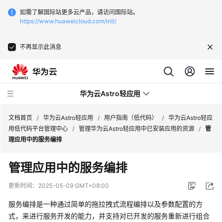
如需了解国际站更多云产品，请访问国际站。
https://www.huaweicloud.com/intl/
不再显示此消息
华为云Astro轻应用
文档首页
/
华为云Astro轻应用
/
用户指南（低代码）
/
华为云Astro轻应
用低代码平台管理中心
/
管理华为云Astro轻应用中已安装应用的资源
/
管
理应用中的服务编排
最
新
管理应用中的服务编排
动
态
更新时间：
2025-05-09 GMT+08:00
服务编排是一种通过简单的拖拉拽式流程编排以及参数配置的方
产
品
式，来进行服务开发的能力，并支持对已开发的服务重新进行组合