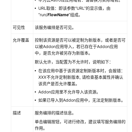
URL取值：即该参数“URL”的显示值，由
使
“run/
FlowName
”组成。
用
华
可见性
该服务编排是否可见。
为
云
允许覆盖
控制该资源是否可以被定制为新版本，或者是否可
Astro
以被Addon应用导入，若已存在于Addon应用
轻
中，是否允许被另存为新版本。
应
用
默认允许，当配置为不允许时，说明如下：
开
在该应用中基于该资源定制新版本时，会报错：
发
XXX
不允许定制新版本, 请检查基本属性并确认
应
该资产是否允许覆盖。
用
Addon应用里不允许导入该资源。
后
端
如果已导入到Addon应用中，无法定制新版本。
描述
服务编排的描述信息。
使
用
单击编辑按钮，可进行修改，建议填写服务编排的
华
作用。