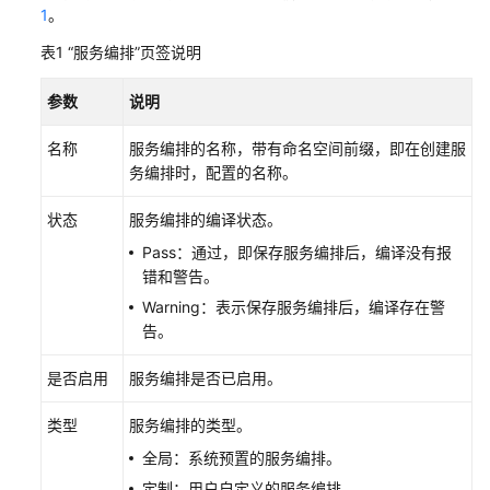
1
。
华
表1
“服务编排”页签说明
为
云
参数
说明
Astro
轻
名称
服务编排的名称，带有命名空间前缀，即在创建服
应
务编排时，配置的名称。
用
低
状态
服务编排的编译状态。
代
码
Pass：通过，即保存服务编排后，编译没有报
使
错和警告。
用
Warning：表示保存服务编排后，编译存在警
流
告。
程
是否启用
服务编排是否已启用。
通
过
类型
服务编排的类型。
IAM
全局：系统预置的服务编排。
授
定制：用户自定义的服务编排。