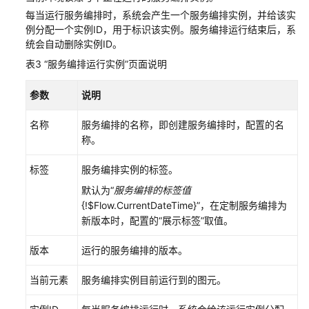
用
每当运行服务编排时，系统会产生一个服务编排实例，并给该实
进
例分配一个实例ID，用于标识该实例。服务编排运行结束后，系
统会自动删除实例ID。
行
应
表3
“服务编排运行实例”页面说明
用
集
参数
说明
成
开
名称
服务编排的名称，即创建服务编排时，配置的名
发
称。
使
标签
服务编排实例的标签。
用
默认为“
服务编排的
标签值
华
{!$Flow.CurrentDateTime}”，在定制服务编排为
为
新版本时，配置的“展示标签”取值。
云
Astro
版本
运行的服务编排的版本。
轻
应
当前元素
服务编排实例目前运行到的图元。
用
对