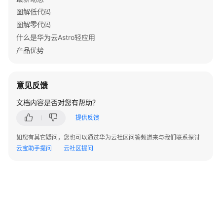
应
图解低代码
用
图解零代码
开
发
什么是华为云Astro轻应用
的
产品优势
应
用
意见反馈
管
文档内容是否对您有帮助？
理
华
提供反馈
为
云
如您有其它疑问，您也可以通过华为云社区问答频道来与我们联系探讨
Astro
云宝助手提问
云社区提问
轻
应
用
中
已
安