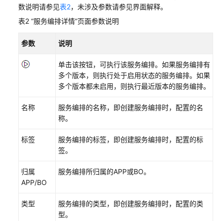
数说明请参见
表2
，未涉及参数请参见界面解释。
应
用
表2
“服务编排详情”页面参数说明
实
例
参数
说明
并
授
单击该按钮，可执行该服务编排。如果服务编排有
权
多个版本，则执行处于启用状态的服务编排。如果
用
多个版本都未启用，则执行最近版本的服务编排。
户
名称
使
服务编排的名称，即创建服务编排时，配置的名
用
称。
标签
服务编排的标签，即创建服务编排时，配置的标
添
签。
加
华
归属
服务编排所归属的APP或BO。
为
APP/BO
云
Astro
类型
服务编排的类型，即创建服务编排时，配置的类
轻
型。
应