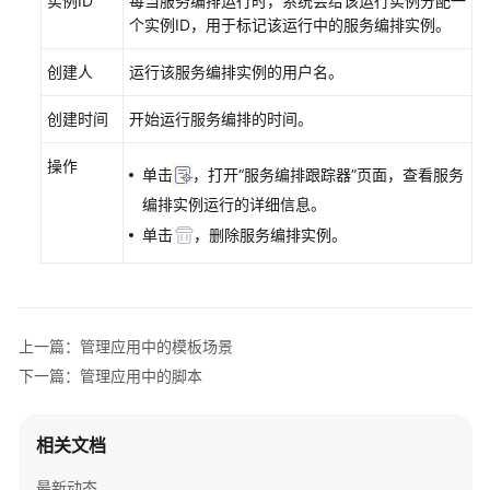
实例ID
每当服务编排运行时，系统会给该运行实例分配一
应
个实例ID，用于标记该运行中的服务编排实例。
用
进
创建人
运行该服务编排实例的用户名。
行
个
创建时间
开始运行服务编排的时间。
性
化
操作
单击
，打开“服务编排跟踪器”页面，查看服务
设
编排实例运行的详细信息。
置
单击
，删除服务编排实例。
发
布
并
部
上一篇：管理应用中的模板场景
署
下一篇：管理应用中的脚本
华
为
云
相关文档
Astro
轻
最新动态