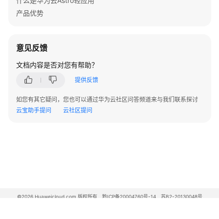
什么是华为云Astro轻应用
应
产品优势
用
低
代
意见反馈
码
使
文档内容是否对您有帮助？
用
提供反馈
流
程
如您有其它疑问，您也可以通过华为云社区问答频道来与我们联系探讨
云宝助手提问
云社区提问
通
过
IAM
授
予
使
用
华
©2026 Huaweicloud.com 版权所有
黔ICP备20004760号-14
苏B2-20130048号
为
A2.B1.B2-20070312
增值电信业务经营许可证：B1.B2-20200593 | 代理域名注册服务机构：新网、西数
云