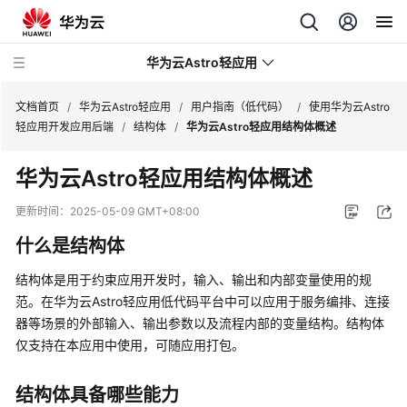
华为云Astro轻应用
文档首页
/
华为云Astro轻应用
/
用户指南（低代码）
/
使用华为云Astro
轻应用开发应用后端
/
结构体
/
华为云Astro轻应用结构体概述
最
华为云Astro轻应用结构体概述
新
动
更新时间：
2025-05-09 GMT+08:00
态
什么是结构体
产
结构体是用于约束应用开发时，输入、输出和内部变量使用的规
品
范。在华为云Astro轻应用低代码平台中可以应用于服务编排、连接
介
器等场景的外部输入、输出参数以及流程内部的变量结构。结构体
绍
仅支持在本应用中使用，可随应用打包。
计
费
结构体具备哪些能力