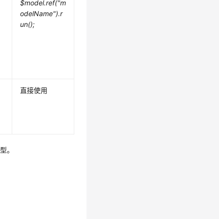
$model.ref("m
odelName").r
un();
直接使用
模型。