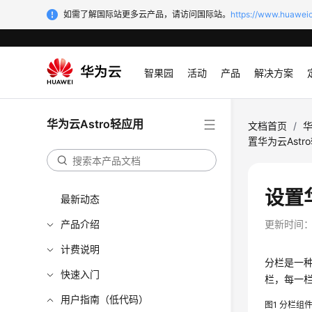
如需了解国际站更多云产品，请访问国际站。
https://www.huaweic
智果园
活动
产品
解决方案
华为云Astro轻应用
文档首页
/
华
置华为云Ast
设置
最新动态
产品介绍
更新时间
计费说明
分栏是一
快速入门
栏，每一
用户指南（低代码）
图1
分栏组