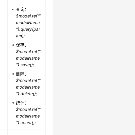
查询：
$model.ref("
modelName
").query(par
am);
保存：
$model.ref("
modelName
").save();
删除：
$model.ref("
modelName
").delete();
统计：
$model.ref("
modelName
").count();