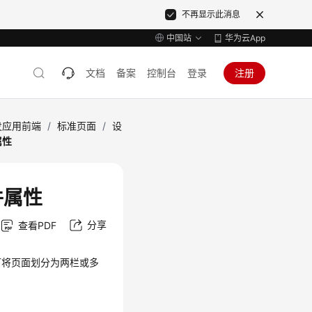
不再显示此消息
中国站
华为云App
文档
备案
控制台
登录
注册
发应用前端
/
标准页面
/
设
属性
件属性
分享
查看PDF
可将页面划分为两栏或多