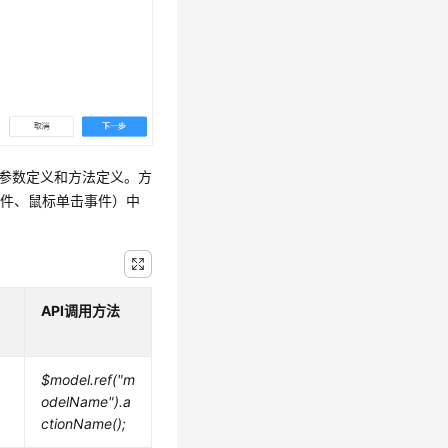
含参数定义和方法定义。方
事件、鼠标单击事件）中
API调用方法
$model.ref("m
odelName").a
ctionName();