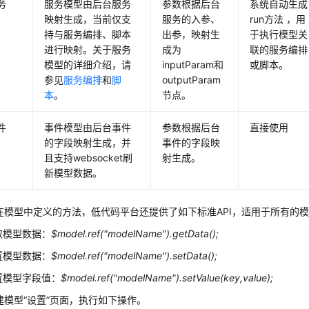
务
服务模型由后台服务
参数根据后台
系统自动生成
映射生成，当前仅支
服务的入参、
run方法 ，用
持与服务编排、脚本
出参，映射生
于执行模型关
进行映射。关于服务
成为
联的服务编排
模型的详细介绍，请
inputParam和
或脚本。
参见
服务编排
和
脚
outputParam
本
。
节点。
件
事件模型由后台事件
参数根据后台
直接使用
的字段映射生成，并
事件的字段映
且支持websocket刷
射生成。
新模型数据。
在模型中定义的方法，低代码平台还提供了如下标准API，适用于所有的
取模型数据：
$model.ref("modelName").getData();
置模型数据：
$model.ref("modelName").setData();
置模型字段值：
$model.ref("modelName").setValue(key,value);
建模型“设置”页面，执行如下操作。