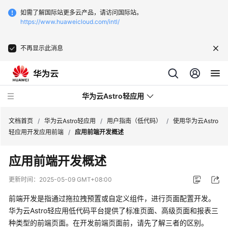
如需了解国际站更多云产品，请访问国际站。
https://www.huaweicloud.com/intl/
不再显示此消息
华为云Astro轻应用
文档首页
/
华为云Astro轻应用
/
用户指南（低代码）
/
使用华为云Astro
轻应用开发应用前端
/
应用前端开发概述
最
应用前端开发概述
新
动
更新时间：
2025-05-09 GMT+08:00
态
前端开发是指通过拖拉拽预置或自定义组件，进行页面配置开发。
产
华为云Astro轻应用低代码平台提供了标准页面、高级页面和报表三
品
种类型的前端页面。在开发前端页面前，请先了解三者的区别。