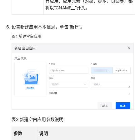
有应用、应用元素（对象、脚本、页面等）都
用
将以“CNAME__”开头。
开
发
者
设置新建应用基本信息，单击
“新建”
。
用
图4
新建空白应用
户
使
用
华
为
云
Astro
轻
应
用
创
表2
新建空白应用参数说明
建
应
参数
说明
用