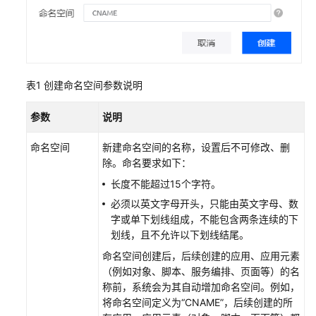
应
用
实
例
并
表1
创建命名空间参数说明
授
权
参数
说明
用
户
命名空间
新建命名空间的名称，设置后不可修改、删
使
除。命名要求如下：
用
长度不能超过15个字符。
添
必须以英文字母开头，只能由英文字母、数
加
字或单下划线组成，不能包含两条连续的下
华
划线，且不允许以下划线结尾。
为
命名空间创建后，后续创建的应用、应用元素
云
（例如对象、脚本、服务编排、页面等）的名
Astro
称前，系统会为其自动增加命名空间。例如，
轻
将命名空间定义为“CNAME”，后续创建的所
应