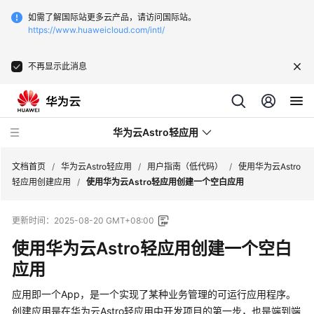
如需了解国际站更多云产品，请访问国际站。
https://www.huaweicloud.com/intl/
不再显示此消息
华为云Astro轻应用
文档首页
/
华为云Astro轻应用
/
用户指南（低代码）
/
使用华为云Astro
轻应用创建应用
/
使用华为云Astro轻应用创建一个空白应用
最
更新时间：
2025-08-20 GMT+08:00
新
动
使用华为云Astro轻应用创建一个空白
态
应用
产
应用即一个App，是一个实现了某种业务管理的可运行应用程序。
品
创建应用是在华为云Astro轻应用中开发项目的第一步，也是端到端