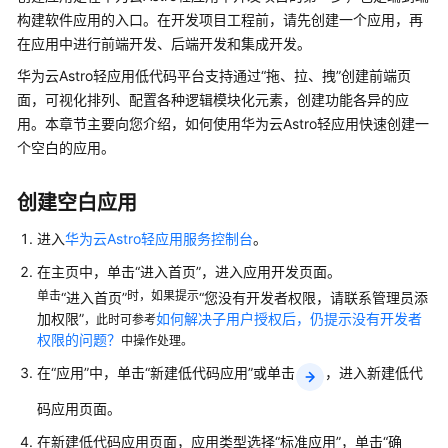
介
构建软件应用的入口。在开发项目工程前，请先创建一个应用，再
绍
在应用中进行前端开发、后端开发和集成开发。
华为云Astro轻应用低代码平台支持通过
“拖、拉、拽”
创建前端页
计
费
面，可视化排列、配置各种逻辑模块化元素，创建功能各异的应
说
用。本章节主要向您介绍，如何使用华为云Astro轻应用快速创建一
明
个空白的应用。
快
创建空白应用
速
入
进入
华为云Astro轻应用服务控制台
。
门
在主页中，单击“进入首页”，进入应用开发页面。
单击
时，如果提示
“进入首页”
“您没有开发者权限，请联系管理员添
用
加权限”
如何解决子用户授权后，仍提示没有开发者
，此时可参考
户
权限的问题？
中操作处理。
指
南
在
“应用”
中，单击
“新建低代码应用”
或单击
，进入新建低代
（低
码应用页面。
代
码）
在新建低代码应用页面，应用类型选择
“标准应用”
，单击
“确