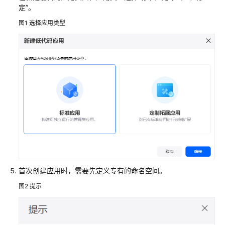
定”
。
华
图1
选择应用类型
为
云
Astro
轻
应
用
低
代
码
使
用
流
程
首次创建应用时，需要先定义专有的命名空间。
通
图2
提示
过
IAM
授