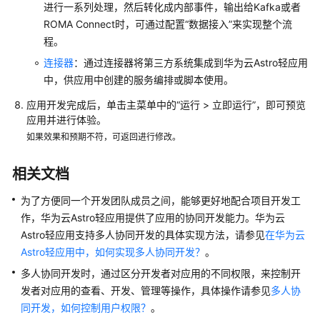
应
进行一系列处理，然后转化成内部事件，输出给Kafka或者
用
ROMA Connect时，可通过配置“数据接入”来实现整个流
程。
使
连接器
：通过连接器将第三方系统集成到华为云Astro轻应用
用
中，供应用中创建的服务编排或脚本使用。
华
为
应用开发完成后，单击主菜单中的
“运行 > 立即运行”
，即可预览
云
应用并进行体验。
Astro
如果效果和预期不符，可返回进行修改。
轻
应
相关文档
用
创
为了方便同一个开发团队成员之间，能够更好地配合项目开发工
建
作，华为云Astro轻应用提供了应用的协同开发能力。华为云
应
Astro轻应用支持多人协同开发的具体实现方法，请参见
在华为云
用
Astro轻应用中，如何实现多人协同开发？
。
资
多人协同开发时，通过区分开发者对应用的不同权限，来控制开
产
发者对应用的查看、开发、管理等操作，具体操作请参见
多人协
使
同开发，如何控制用户权限？
。