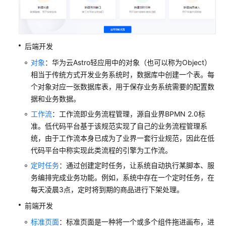
创
建
一
个
后端开发
空
对象
：华为云Astro轻应用中的对象（也可以称为Object）
白
相当于传统方式开发业务系统时，数据库中创建一个表。每
应
个对象对应一张数据库表，用于保存业务系统需要的配置数
用
据和业务数据。
使
工作流
：工作流即业务流程管理，源自业界BPMN 2.0标
用
准。低代码平台基于该规范实现了自己的业务流程管理系
华
统，由于工作流本身已成为了业界一套行业规范，因此在低
为
代码平台中称实现此类流程的引擎为工作流。
云
定时任务
：通过创建定时任务，让系统自动执行某脚本、服
Astro
轻
务编排完成业务功能。例如，系统中存在一个定时任务，在
应
每天凌晨3点，定时将到期的商品进行下架处理。
用
前端开发
预
置
标准页面
：标准页面是一种将一个或多个组件拖进画布，进