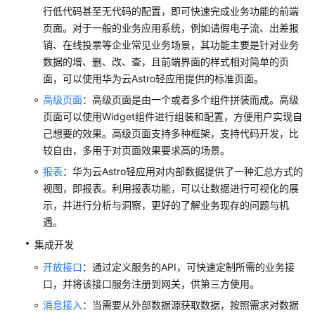
模
行低代码甚至无代码的配置，即可快速完成业务功能的前端
板
页面。对于一般的业务应用系统，例如请假电子流、出差报
创
销、在线投票等企业常见业务场景，其功能主要是针对业务
建
数据的增、删、改、查，且前端界面的样式相对简单的页
应
面，可以使用华为云Astro轻应用提供的标准页面。
用
高级页面
：高级页面是由一个或者多个组件拼装而成。高级
页面可以使用Widget组件进行组装和配置，方便用户实现自
使
己想要的效果。高级页面支持多种框架，支持代码开发，比
用
华
较自由，多用于对页面效果要求高的场景。
为
报表
：华为云Astro轻应用对内部数据提供了一种汇总方式的
云
视图，即报表。利用报表功能，可以让数据进行可视化的展
Astro
示，并进行分析与洞察，更好的了解业务现存的问题与机
轻
遇。
应
用
集成开发
创
开放接口
：通过定义服务的API，可快速定制所需的业务接
建
口，并将该接口服务注册到网关，供第三方使用。
扩
展
消息接入
：当需要从外部数据源获取数据，按照需求对数据