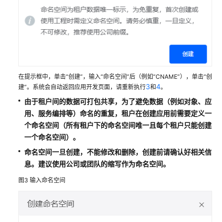
予
使
用
华
为
云
Astro
在提示框中，单击“创建”，输入“命名空间”后（例如“CNAME”），单击“创
轻
3
4
建”。系统会自动返回应用开发页面，请重新执行
和
。
应
用
由于租户间的数据可打包共享，为了避免数据（例如对象、应
的
用、服务编排等）命名的重复，租户在创建应用前需要定义一
权
个命名空间（所有租户下的命名空间唯一且每个租户只能创建
限
一个命名空间）。
命名空间一旦创建，
不能修改和删除
，创建前请确认好相关信
购
息。建议使用公司或团队的缩写作为命名空间。
买
华
图3
输入命名空间
为
云
Astro
轻