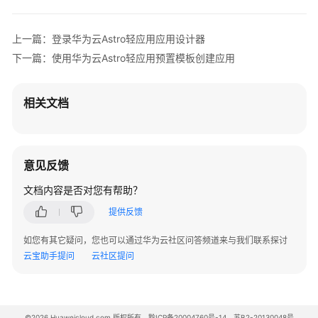
用
华
为
上一篇：登录华为云Astro轻应用应用设计器
云
下一篇：使用华为云Astro轻应用预置模板创建应用
Astro
轻
应
相关文档
用
开
发
应
意见反馈
用
后
文档内容是否对您有帮助？
端
提供反馈
使
如您有其它疑问，您也可以通过华为云社区问答频道来与我们联系探讨
用
云宝助手提问
云社区提问
华
为
云
Astro
©2026 Huaweicloud.com 版权所有
黔ICP备20004760号-14
苏B2-20130048号