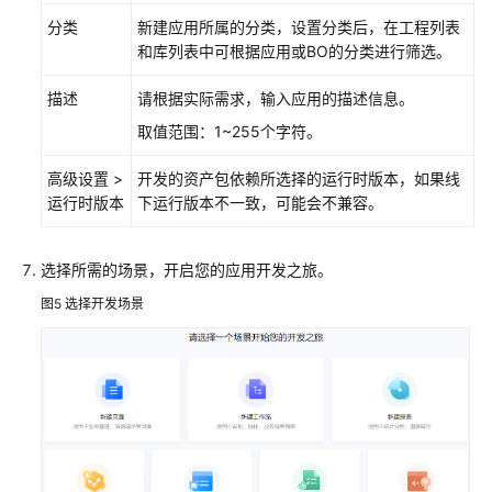
为
分类
新建应用所属的分类，设置分类后，在工程列表
云
和库列表中可根据应用或BO的分类进行筛选。
Astro
轻
描述
请根据实际需求，输入应用的描述信息。
应
用
取值范围：1~255个字符。
应
用
高级设置 >
开发的资产包依赖所选择的运行时版本，如果线
设
运行时版本
下运行版本不一致，可能会不兼容。
计
器
选择所需的场景，开启您的应用开发之旅。
使
图5
选择开发场景
用
华
为
云
Astro
轻
应
用