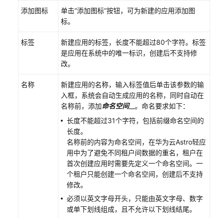
添加图标
单击
“添加图标”
按钮，可为新建的应用添加图
使
标。
用
华
标签
新建应用的标签，长度不能超过80个字符。标签
为
是应用在系统中的唯一标识，创建后不支持修
云
改。
Astro
轻
名称
新建应用的名称，输入标签值后单击该参数的输
应
入框，系统会自动生成应用的名称，同时自动在
用
名称前，添加
命名空间
__。命名要求如下：
创
长度不能超过31个字符，包括前缀命名空间的
建
长度。
应
名称前的内容为命名空间，在华为云Astro轻应
用
用中为了避免不同租户间数据的重名，租户在
概
首次创建应用时需要先定义一个命名空间。一
述
个租户只能创建一个命名空间，创建后不支持
修改。
登
录
必须以英文字母开头，只能由英文字母、数字
华
或单下划线组成，且不允许以下划线结尾。