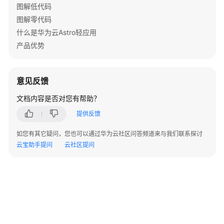
图解低代码
Astro
图解零代码
轻
什么是华为云Astro轻应用
应
用
产品优势
开
发
应
意见反馈
用
文档内容是否对您有帮助？
后
端
提供反馈
使
如您有其它疑问，您也可以通过华为云社区问答频道来与我们联系探讨
用
云宝助手提问
云社区提问
华
为
云
Astro
轻
应
用