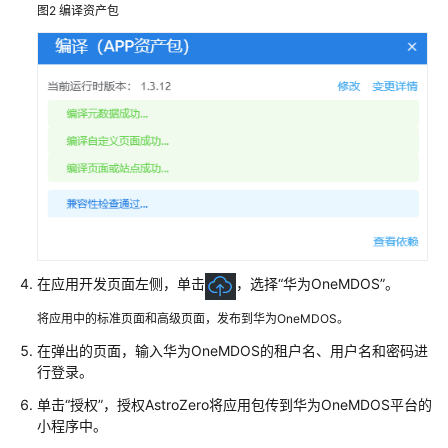
图2
编译资产包
应
用
低
代
码
使
用
流
程
通
过
在应用开发页面左侧，单击
，选择“华为OneMDOS”。
IAM
授
将应用中的标准页面和高级页面，发布到华为OneMDOS。
予
在弹出的页面，输入华为OneMDOS的租户名、用户名和密码进
使
行登录。
用
华
单击“授权”，授权AstroZero将应用包传到华为OneMDOS平台的
为
小程序中。
云