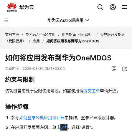
华为云Astro轻应用
文档首页
/
华为云Astro轻应用
/
用户指南（低代码）
/
经典版开发指导
（受限使用）
/
应用
/
如何将应用发布到华为OneMDOS
最
如何将应用发布到华为OneMDOS
新
动
更新时间：
2025-08-20 GMT+08:00
态
约束与限制
产
该功能当前处于受限使用阶段，如需使用请
提交工单
申请开通。
品
介
绍
操作步骤
参考
如何登录经典应用设计器
中操作，登录经典版设计器。
计
费
在应用开发页面左侧，单击
，选择“设置”。