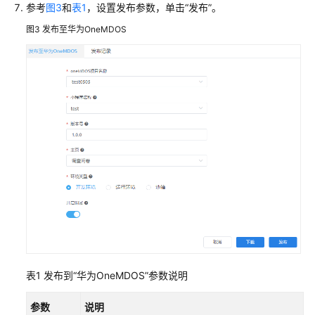
参考
图3
和
表1
，设置发布参数，单击“发布”。
Astro
轻
图3
发布至华为OneMDOS
应
用
的
权
限
购
买
华
为
云
Astro
轻
应
用
表1
发布到“华为OneMDOS”参数说明
实
例
并
参数
说明