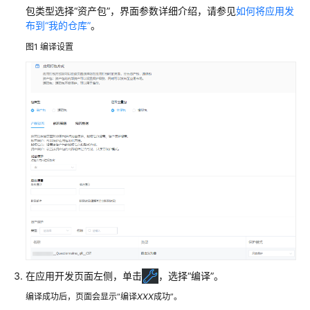
说
包类型选择“资产包”，界面参数详细介绍，请参见
如何将应用发
明
布到“我的仓库”
。
快
图1
编译设置
速
入
门
用
户
指
南
（低
代
码）
华
为
在应用开发页面左侧，单击
，选择“编译”。
云
Astro
编译成功后，页面会显示“编译
XXX
成功”。
轻