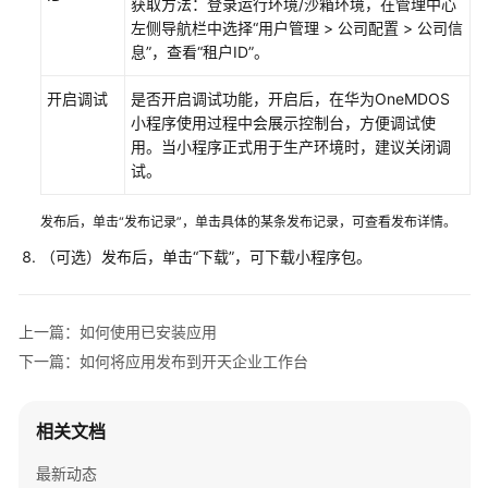
获取方法：登录运行环境/沙箱环境，在管理中心
户
左侧导航栏中选择“用户管理 > 公司配置 > 公司信
息”，查看“租户ID”。
使
用
开启调试
是否开启调试功能，开启后，在华为OneMDOS
华
小程序使用过程中会展示控制台，方便调试使
为
用。当小程序正式用于生产环境时，建议关闭调
云
试。
Astro
轻
应
发布后，单击“发布记录”，单击具体的某条发布记录，可查看发布详情。
用
（可选）发布后，单击“下载”，可下载小程序包。
创
建
应
上一篇：如何使用已安装应用
用
下一篇：如何将应用发布到开天企业工作台
使
用
相关文档
华
为
最新动态
云