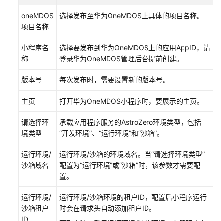
授
oneMDOS
选择发布至华为OneMDOS上具体的项目名称。
权
项目名称
用
户
小程序名
选择要发布到华为OneMDOS上的应用AppID，请
使
称
登录华为OneMDOS管理后台提前创建。
用
版本号
每次发布时，需要设置新的版本号。
添
加
主页
打开华为OneMDOS小程序时，要展示的主页。
华
为
请选择环
承载应用程序服务的AstroZero环境类型，包括
云
境类型
“开发环境”、“运行环境”和“沙箱”。
Astro
轻
运行环境/
运行环境/沙箱的环境域名。当“请选择环境类型”
应
沙箱域名
配置为“运行环境”或“沙箱”时，该参数才需要配
用
置。
开
发
运行环境/
运行环境/沙箱环境的租户ID，配置后小程序运行
者
沙箱租户
时会在请求头自动添加租户ID。
用
ID