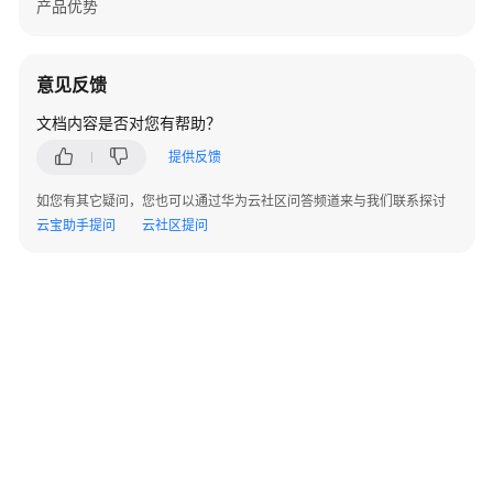
予
产品优势
使
用
华
意见反馈
为
文档内容是否对您有帮助？
云
Astro
提供反馈
轻
应
如您有其它疑问，您也可以通过华为云社区问答频道来与我们联系探讨
用
云宝助手提问
云社区提问
的
权
限
购
买
华
为
云
Astro
轻