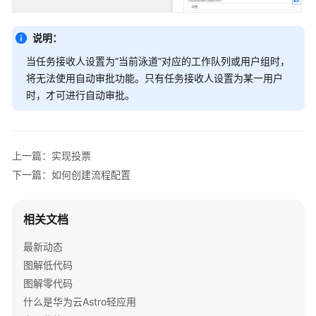
华
为
说明：
云
当任务接收人设置为“当前泳道”对应的工作队列或用户组时，
Astro
将无法使用自动审批功能。只有任务接收人设置为某一用户
轻
时，才可进行自动审批。
应
用
低
代
上一篇：实现投票
码
下一篇：如何创建流程配置
使
用
流
相关文档
程
最新动态
通
图解低代码
过
图解零代码
IAM
什么是华为云Astro轻应用
授