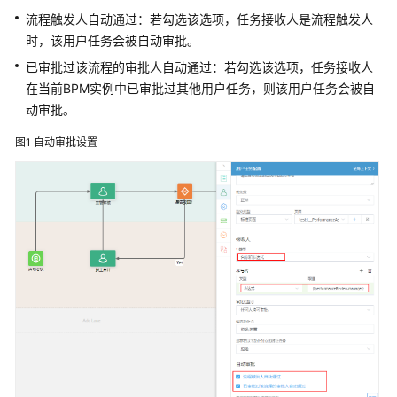
介
流程触发人自动通过：若勾选该选项，任务接收人是流程触发人
绍
时，该用户任务会被自动审批。
已审批过该流程的审批人自动通过：若勾选该选项，任务接收人
计
费
在当前BPM实例中已审批过其他用户任务，则该用户任务会被自
说
动审批。
明
图1
自动审批设置
快
速
入
门
用
户
指
南
（低
代
码）