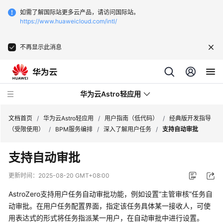
如需了解国际站更多云产品，请访问国际站。
https://www.huaweicloud.com/intl/
不再显示此消息
华为云Astro轻应用
文档首页
/
华为云Astro轻应用
/
用户指南（低代码）
/
经典版开发指导
（受限使用）
/
BPM服务编排
/
深入了解用户任务
/
支持自动审批
最
支持自动审批
新
动
更新时间：
2025-08-20 GMT+08:00
态
AstroZero支持用户任务自动审批功能，例如设置“主管审核”任务自
产
动审批。在用户任务配置界面，指定该任务具体某一接收人，可使
品
用表达式的形式将任务指派某一用户，在自动审批中进行设置。