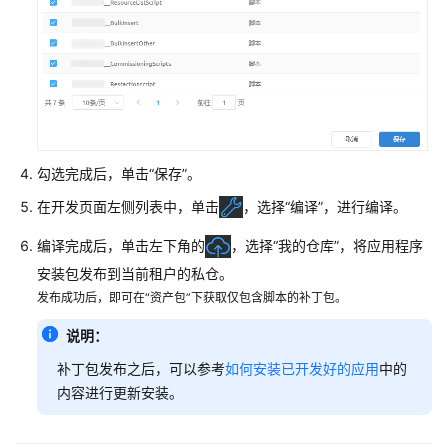
予
使
用
华
为
云
Astro
轻
勾选完成后，单击“保存”。
应
用
在开发页面左侧列表中，单击
，选择“编译”，进行编译。
的
编译完成后，单击左下角的
，选择“我的仓库”，将应用程序
权
限
安装包发布到当前租户的私仓。
发布成功后，即可在“资产包”下获取仅包含脚本的补丁包。
购
说明：
买
华
补丁包发布之后，可以参考
如何安装已开发好的应用
中的
为
内容进行更新安装。
云
Astro
轻