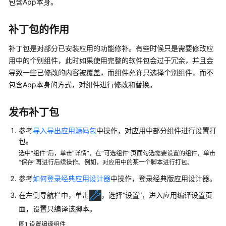
包含App本身。
介
绍
补丁包的作用
计
补丁包是对部分已安装应用的功能修补。有些时候只是需要修改应
费
用中的个别组件，此时如果使用完整的软件包会过于冗余，并且会
说
明
导致一些已修改的内容被覆盖，而组件允许只选择个别组件，而不
包含App本身的方式，对组件进行修改和替换。
快
速
发布补丁包
入
门
参考
导入导出应用源码包
中操作，对应用中部分组件进行设置打
包。
用
选中“组件”后，单击“详情”，在“可选组件”页面勾选需要设置的组件，单击
户
“保存”再进行后续操作。例如，对应用中的某一个脚本进行打包。
指
参考
如何登录经典应用设计器
中操作，登录经典版应用设计器。
南
在左侧导航栏中，单击
，选择“设置”，进入应用编译设置页
（低
代
面，设置只编译该脚本。
码）
图1
设置编译组件