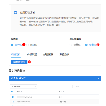
华
为
云
Astro
轻
应
用
低
代
码
使
用
流
图2
勾选脚本
程
通
过
IAM
授