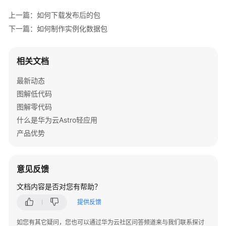
应
上一篇：如何下载发布后的包
用
下一篇：如何制作实例化数据包
实
例
并
相关文档
授
权
最新动态
用
图解低代码
户
图解零代码
使
什么是华为云Astro轻应用
用
产品优势
添
加
华
意见反馈
为
文档内容是否对您有帮助？
云
Astro
提供反馈
轻
应
如您有其它疑问，您也可以通过华为云社区问答频道来与我们联系探讨