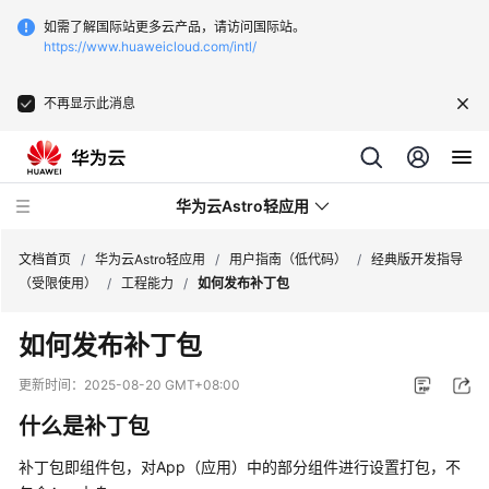
如需了解国际站更多云产品，请访问国际站。
https://www.huaweicloud.com/intl/
不再显示此消息
华为云Astro轻应用
文档首页
/
华为云Astro轻应用
/
用户指南（低代码）
/
经典版开发指导
（受限使用）
/
工程能力
/
如何发布补丁包
最
如何发布补丁包
新
动
更新时间：
2025-08-20 GMT+08:00
态
什么是补丁包
产
补丁包即组件包，对App（应用）中的部分组件进行设置打包，不
品