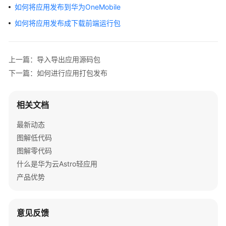
介
如何将应用发布到华为OneMobile
绍
如何将应用发布成下载前端运行包
计
费
上一篇：导入导出应用源码包
说
明
下一篇：如何进行应用打包发布
快
相关文档
速
入
最新动态
门
图解低代码
图解零代码
用
户
什么是华为云Astro轻应用
指
产品优势
南
（低
代
意见反馈
码）