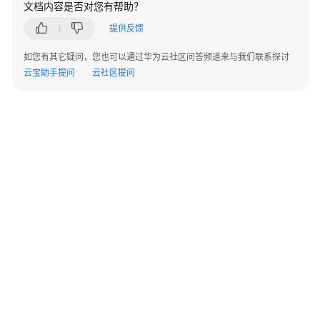
文档内容是否对您有帮助？
华
提供反馈
为
云
如您有其它疑问，您也可以通过华为云社区问答频道来与我们联系探讨
Astro
云宝助手提问
云社区提问
轻
应
用
低
代
码
使
用
流
程
通
过
©2026 Huaweicloud.com 版权所有
黔ICP备20004760号-14
苏B2-20130048号
IAM
A2.B1.B2-20070312
授
增值电信业务经营许可证：B1.B2-20200593 | 代理域名注册服务机构：新网、西数