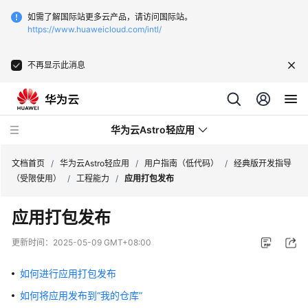
如需了解国际站更多云产品，请访问国际站。
https://www.huaweicloud.com/intl/
不再显示此消息
华为云Astro轻应用
文档首页
/
华为云Astro轻应用
/
用户指南（低代码）
/
经典版开发指导
（受限使用）
/
工程能力
/
应用打包发布
最
应用打包发布
新
动
更新时间：
2025-05-09 GMT+08:00
态
如何进行应用打包发布
产
如何将应用发布到“我的仓库”
品