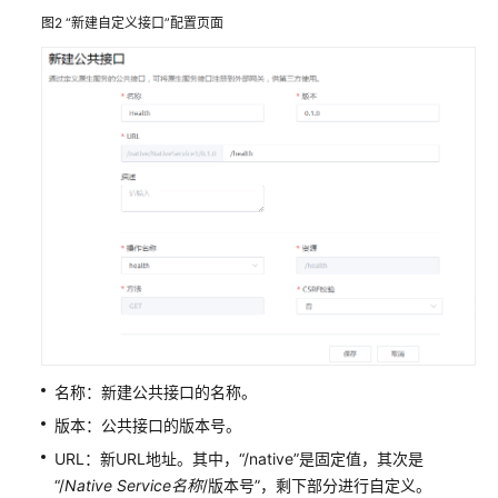
Astro
图2
“新建自定义接口”配置页面
轻
应
用
的
权
限
购
买
华
为
云
Astro
轻
应
名称：新建公共接口的名称。
用
版本：公共接口的版本号。
实
URL：新URL地址。其中，“/native”是固定值，其次是
例
并
“/
Native Service
名称
/版本号”，剩下部分进行自定义。