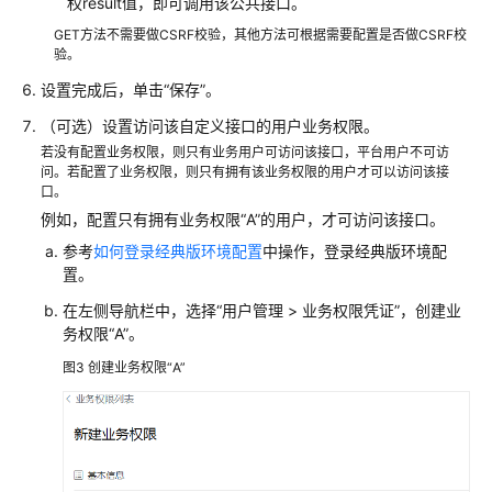
权result值，即可调用该公共接口。
户
GET方法不需要做CSRF校验，其他方法可根据需要配置是否做CSRF校
使
验。
用
设置完成后，单击“保存”。
华
（可选）设置访问该自定义接口的用户业务权限。
为
云
若没有配置业务权限，则只有业务用户可访问该接口，平台用户不可访
问。若配置了业务权限，则只有拥有该业务权限的用户才可以访问该接
Astro
口。
轻
例如，配置只有拥有业务权限“A”的用户，才可访问该接口。
应
用
参考
如何登录经典版环境配置
中操作，登录经典版环境配
创
置。
建
在左侧导航栏中，选择“用户管理 > 业务权限凭证”，创建业
应
务权限“A”。
用
图3
创建业务权限“A”
使
用
华
为
云