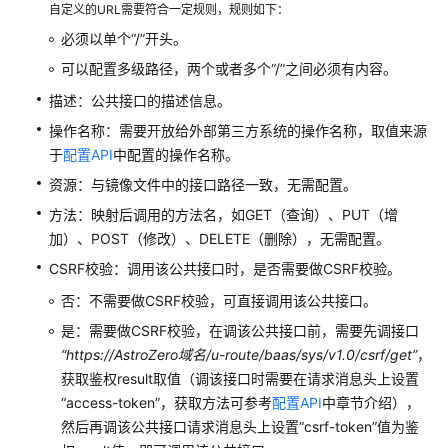
授
自定义的URL需要符合一定规则，规则如下：
权
必须以单个“/”开头。
用
可以配置多级路径，两个或者多个“/”之间必须有内容。
户
使
描述：公共接口的描述信息。
用
操作名称：需要开放给外部第三方系统的操作名称，取值来源
于
配置API
中配置的操作名称。
添
资源：与镜像文件中的接口路径一致，无需配置。
加
华
方法：映射后调用的方法名，如GET（查询）、PUT（增
为
加）、POST（修改）、DELETE（删除），无需配置。
云
CSRF校验：调用该公共接口时，是否需要做CSRF校验。
Astro
轻
否：不需要做CSRF校验，可直接调用该公共接口。
应
是：需要做CSRF校验，在调该公共接口前，需要先调接口
用
“https://AstroZero域名/u-route/baas/sys/v1.0/csrf/get”
，
开
获取鉴权result取值（调该接口时需要在请求消息头上设置
发
“access-token”，获取方法可参考
配置API
中章节介绍），
者
然后再调该公共接口请求消息头上设置“csrf-token”值为鉴
用