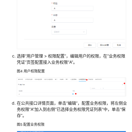
Astro
轻
应
用
开
发
应
用
选择“用户管理 > 权限配置”，编辑用户的权限，在“业务权限
后
凭证”页签配置接入业务权限“A”。
端
图4
用户权限配置
使
用
华
为
在公共接口详情页面，单击“编辑”，配置业务权限，将左侧业
云
务权限“A”加入到右侧“已选择业务权限凭证列表”中，单击“保
Astro
存”。
轻
应
图5
配置业务权限
用