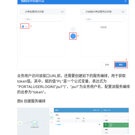
开
发
应
用
前
端
使
用
华
为
业务用户访问该接口URL前，还需要创建如下的服务编排，用于获取
云
token值。其中，赋的值“PL”是一个公式变量，表达式为
Astro
“PORTALUSERLOGIN("
pu1
")”，“
pu1
”为业务用户名，配置该服务编排
轻
的出参为“token”。
应
图6
创建服务编排
用
进
行
应
用