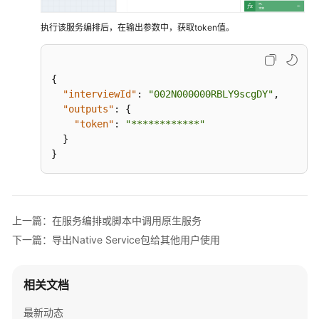
集
成
执行该服务编排后，在输出参数中，获取token值。
开
发
{
使
"interviewId"
:
"002N000000RBLY9scgDY"
,
用
"outputs"
:
{
华
"token"
:
"************"
为
}
云
}
Astro
轻
应
用
上一篇：在服务编排或脚本中调用原生服务
对
下一篇：导出Native Service包给其他用户使用
应
用
进
相关文档
行
个
最新动态