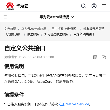
华为云Astro轻应用
文档首页
/
华为云Astro轻应用
/
用户指南（低代码）
/
经典版开发指导
（受限使用）
/
原生服务
/
如何创建原生服务
/
自定义公共接口
最
自定义公共接口
新
动
更新时间：
2025-08-20 GMT+08:00
态
使用说明
产
使用公共接口，可以将原生服务API发布到外部网关，第三方系统可
品
以通过OAuth2.0调用AstroZero上的原生服务。
介
绍
前提条件
计
已接入服务实例，具体操作请参考
注册Native Service
。
费