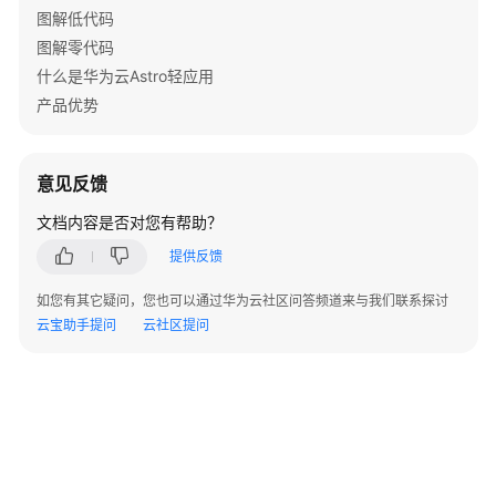
性
图解低代码
化
图解零代码
设
什么是华为云Astro轻应用
置
产品优势
发
布
并
意见反馈
部
文档内容是否对您有帮助？
署
华
提供反馈
为
云
如您有其它疑问，您也可以通过华为云社区问答频道来与我们联系探讨
Astro
云宝助手提问
云社区提问
轻
应
用
开
发
的
应