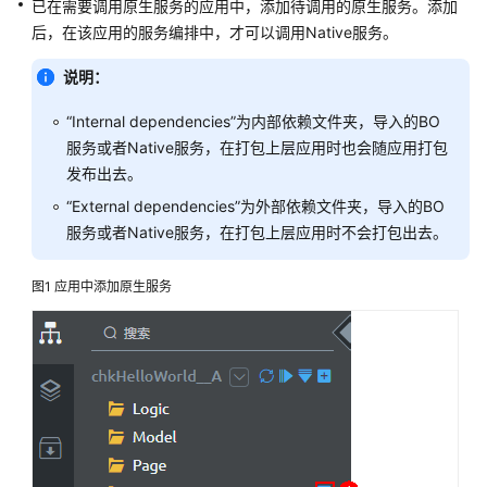
说
已在需要调用原生服务的应用中，添加待调用的原生服务。添加
明
后，在该应用的服务编排中，才可以调用Native服务。
快
说明：
速
“Internal dependencies”为内部依赖文件夹，导入的BO
入
门
服务或者Native服务，在打包上层应用时也会随应用打包
发布出去。
用
“External dependencies”为外部依赖文件夹，导入的BO
户
服务或者Native服务，在打包上层应用时不会打包出去。
指
南
图1
应用中添加原生服务
（低
代
码）
华
为
云
Astro
轻