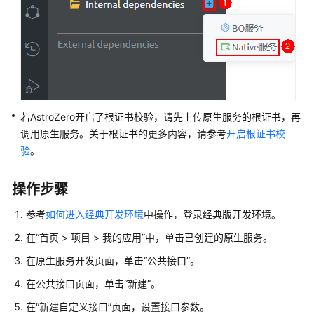
应
用
低
代
码
使
用
若AstroZero开启了根证书校验，请先上传原生服务的根证书，再
流
调用原生服务。关于根证书的更多内容，请参考
开启根证书校
程
验
。
通
过
操作步骤
IAM
参考
如何进入经典开发环境
中操作，登录经典版开发环境。
授
予
在
“
首页 > 项目 > 我的应用
”
中，单击已创建的原生服务。
使
在原生服务开发页面，单击
“公共接口”
。
用
华
在公共接口页面，单击“新建”。
为
在“新建自定义接口”页面，设置接口参数。
云