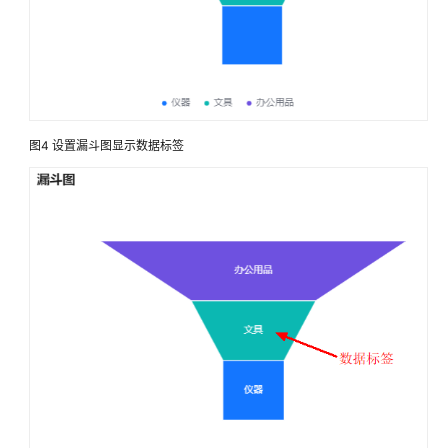
管
理
初
识
自
图4
设置漏斗图显示数据标签
定
义
页
面
编
辑
器
了
解
自
定
义
页