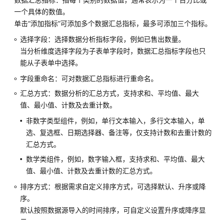
担
一个具体的数值。
单击“添加指标”可添加多个数据汇总指标，最多可添加三个指标。
云
服
选择字段：选择数据分析指标字段，例如已售出数量。
务
当分析维度选择字段为子表单字段时，数据汇总指标字段也只
等
能从子表单中选择。
级
字段重命名：可对数据汇总指标进行重命名。
协
议
汇总方式：数据分析的汇总方式，支持求和、平均值、最大
（SLA）
值、最小值、计数及去重计数。
非数字类型组件，例如，单行文本输入，多行文本输入，单
白
选、复选框、日期选择器、备注等，仅支持计数和去重计数的
皮
汇总方式。
书
资
数学类组件，例如，数字输入框，支持求和、平均值、最大
源
值、最小值、计数及去重计数的汇总方式。
排序方式：根据需求自定义排序方式，可选择默认、升序或降
支
序。
持
默认按照数据源导入的时间排序，可自定义设置升序或降序显
区