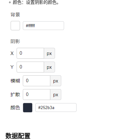
颜色：设置阴影的颜色。
台
AstroFlow
学
堂
最
佳
实
践
常
见
问
题
视
频
帮
数据配置
助