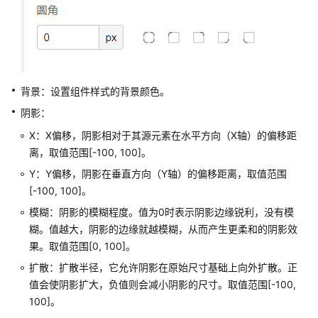
数
据
表
分
背景：设置组件样式的背景颜色。
组
阴影：
管
X：X偏移，阴影相对于其源元素在水平方向（X轴）的偏移距
理
离，取值范围[-100, 100]。
流
Y：Y偏移，阴影在垂直方向（Y轴）的偏移距离，取值范围
程
[-100, 100]。
管
模糊：阴影的模糊程度。值为0时表示阴影边缘锐利，没有模
理
糊。值越大，阴影的边缘就越模糊，从而产生更柔和的阴影效
果。取值范围[0, 100]。
Astro
低
扩散：扩散半径，它允许阴影在原始尺寸基础上向外扩散。正
代
值会使阴影扩大，负值则会减小阴影的尺寸。取值范围[-100,
码
100]。
平