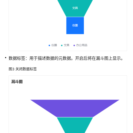
流
程
应
用
应
用
管
数据标签：用于描述数据的元数据。开启后将在漏斗图上显示。
理
图3
关闭数据标签
表
单
管
理
自
定
义
页
面