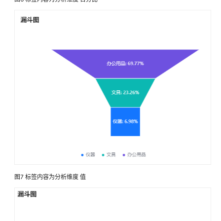
属
性
配
置
页
面
发
布
设
置
编
辑
页
面
图7
标签内容为分析维度 值
修
改
页