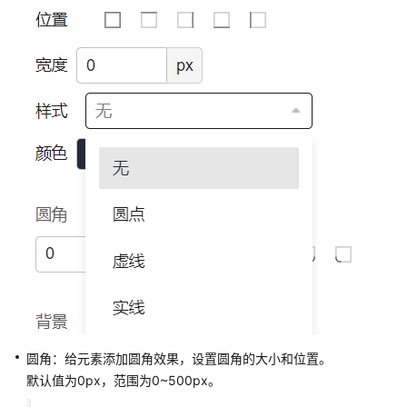
割
线
饼
图
柱
图
折
线
图
雷
达
图
漏
圆角：给元素添加圆角效果，设置圆角的大小和位置。
斗
默认值为0px，范围为0~500px。
图