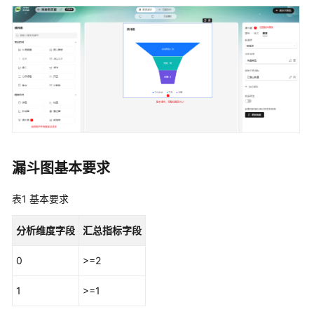
说
明
快
速
入
门
用
户
指
漏斗图基本要求
南
表1
基本要求
AstroFlow
使
分析维度字段
汇总指标字段
用
流
0
>=2
程
1
>=1
通