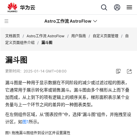
Astro工作流 AstroFlow
文档首页
/
Astro工作流 AstroFlow
/
用户指南
/
自定义页面管理
/
自
定义页面组件介绍
/
漏斗图
最
漏斗图
新
动
更新时间：
2025-01-14 GMT+08:00
态
漏斗图是一种用于显示数据在不同阶段的减少或过滤过程的图表，
产
它通常用于展示转化率或销售漏斗。漏斗图由多个梯形从上而下叠
品
加而成，从上到下的项有逻辑上的顺序关系，梯形面积表示某个业
介
务量与上一个环节之间的差异的一种图表类型。
绍
在左侧组件区域，从“图表控件”中，选择“漏斗图”组件，并拖拽至设
计区，如
图1
所示。
计
费
图1
拖拽漏斗图组件到设计区并设置属性