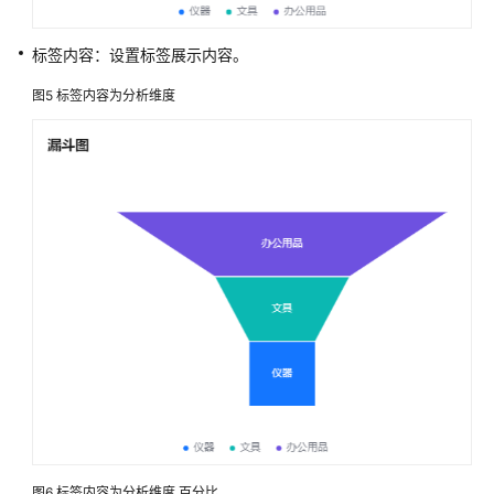
面
创
标签内容：设置标签展示内容。
建
流
图5
标签内容为分析维度
程
如
何
创
建
一
个
自
定
义
页
面
页
面
图6
标签内容为分析维度 百分比