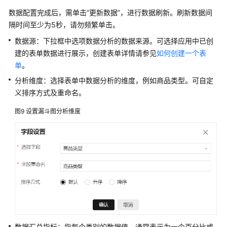
数据配置完成后，需单击
“更新数据”
，进行数据刷新。刷新数据间
文
隔时间至少为5秒，请勿频繁单击。
档
下
数据源：下拉框中选项数据分析的数据来源。可选择应用中已创
载
建的表单数据进行展示，创建表单详情请参见
如何创建一个表
单
。
分析维度：选择表单中数据分析的维度，例如商品类型。可自定
通
义排序方式及重命名。
用
参
图9
设置漏斗图分析维度
考
产
品
术
语
责
任
共
数据汇总指标：指每个类别的数据值，通常表示为一个百分比或