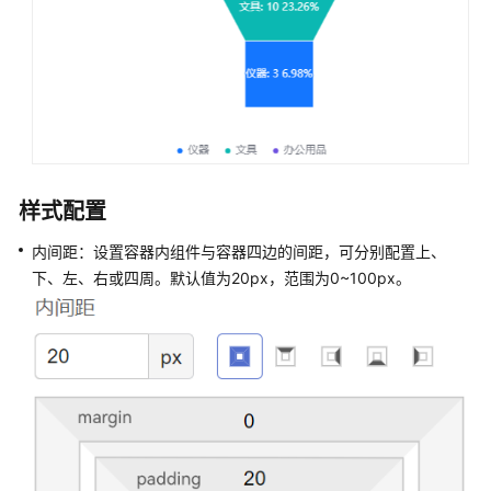
件
介
绍
布
局
容
器
样式配置
图
文
内间距：设置容器内组件与容器四边的间距，可分别配置上、
展
下、左、右或四周。默认值为20px，范围为0~100px。
示
文
本
动
态
文