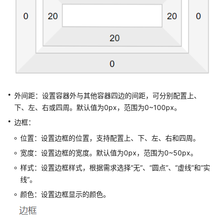
本
图
片
按
钮
分
外间距：设置容器外与其他容器四边的间距，可分别配置上、
段
下、左、右或四周。默认值为0px，范围为0~100px。
标
边框：
题
位置：设置边框的位置，支持配置上、下、左、右和四周。
页
宽度：设置边框的宽度。默认值为0px，范围为0~50px。
签
样式：设置边框样式，根据需求选择“无”、“圆点”、“虚线”和“实
线”。
备
注
颜色：设置边框显示的颜色。
分