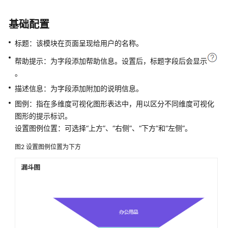
过
IAM
基础配置
授
予
标题：该模块在页面呈现给用户的名称。
使
用
帮助提示：为字段添加帮助信息。设置后，标题字段后会显示
AstroFlow
。
的
描述信息：为字段添加附加的说明信息。
权
限
图例：指在多维度可视化图形表达中，用以区分不同维度可视化
图形的提示标识。
购
设置图例位置：可选择“上方”、“右侧”、“下方”和“左侧”。
买
图2
设置图例位置为下方
AstroFlow
实
例
创
建
业
务