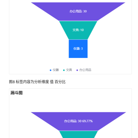
面
名
称
隐
藏
页
面
删
除
页
图8
标签内容为分析维度 值 百分比
面
自
定
义
页
面
组