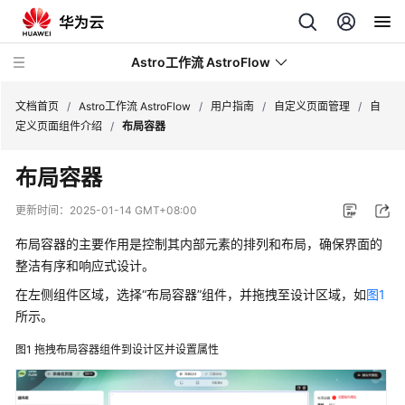
Astro工作流 AstroFlow
文档首页
/
Astro工作流 AstroFlow
/
用户指南
/
自定义页面管理
/
自
定义页面组件介绍
/
布局容器
最
布局容器
新
动
更新时间：
2025-01-14 GMT+08:00
态
布局容器的主要作用是控制其内部元素的排列和布局，确保界面的
产
整洁有序和响应式设计。
品
在左侧组件区域，选择“布局容器”组件，并拖拽至设计区域，如
图1
介
所示。
绍
图1
拖拽布局容器组件到设计区并设置属性
计
费