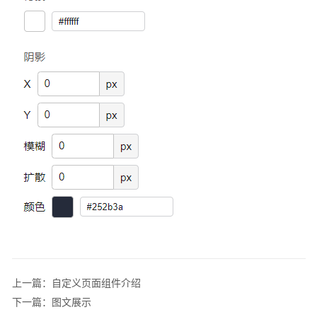
件
介
绍
布
局
容
器
图
文
展
示
文
本
动
上一篇：自定义页面组件介绍
态
下一篇：图文展示
文