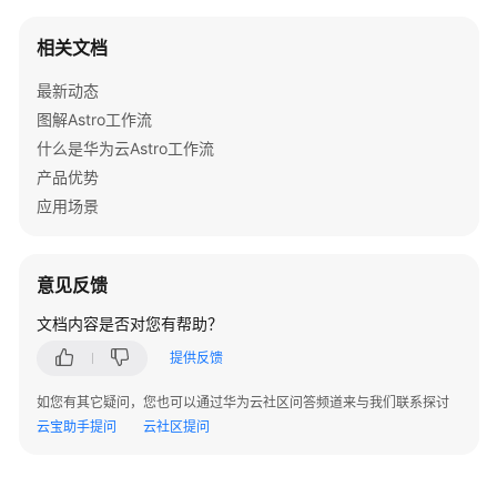
本
相关文档
图
片
最新动态
图解Astro工作流
按
什么是华为云Astro工作流
钮
产品优势
应用场景
分
段
标
题
意见反馈
文档内容是否对您有帮助？
页
签
提供反馈
如您有其它疑问，您也可以通过华为云社区问答频道来与我们联系探讨
备
云宝助手提问
云社区提问
注
分