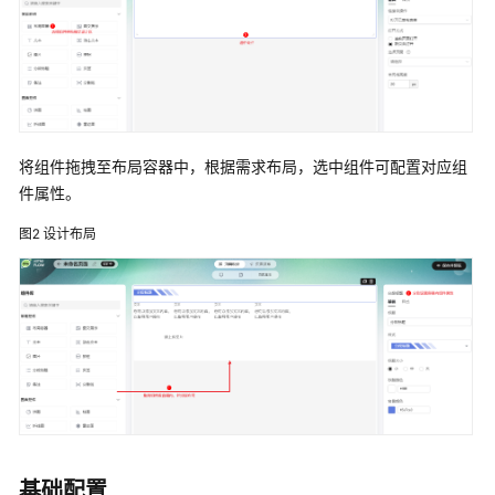
说
明
快
速
入
门
将组件拖拽至布局容器中，根据需求布局，选中组件可配置对应组
件属性。
用
户
图2
设计布局
指
南
AstroFlow
使
用
流
程
通
基础配置