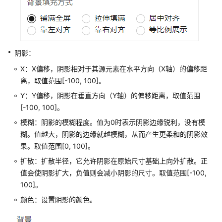
面
名
称
隐
阴影：
藏
X：X偏移，阴影相对于其源元素在水平方向（X轴）的偏移距
页
离，取值范围[-100, 100]。
面
Y：Y偏移，阴影在垂直方向（Y轴）的偏移距离，取值范围
删
[-100, 100]。
除
模糊：阴影的模糊程度。值为0时表示阴影边缘锐利，没有模
页
糊。值越大，阴影的边缘就越模糊，从而产生更柔和的阴影效
面
果。取值范围[0, 100]。
自
扩散：扩散半径，它允许阴影在原始尺寸基础上向外扩散。正
定
值会使阴影扩大，负值则会减小阴影的尺寸。取值范围[-100,
义
100]。
页
颜色：设置阴影的颜色。
面
组