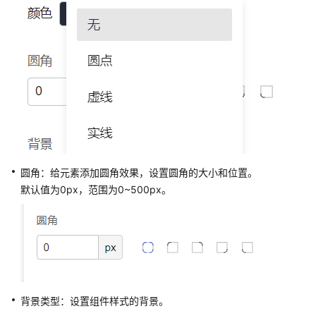
面
创
建
流
程
如
何
创
建
一
圆角：给元素添加圆角效果，设置圆角的大小和位置。
个
默认值为0px，范围为0~500px。
自
定
义
页
面
页
背景类型：设置组件样式的背景。
面