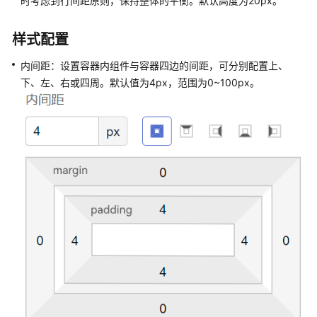
时考虑到行间距原则，保持整体的平衡。默认高度为20px。
流
程
样式配置
应
用
内间距：设置容器内组件与容器四边的间距，可分别配置上、
下、左、右或四周。默认值为4px，范围为0~100px。
应
用
管
理
表
单
管
理
自
定
义
页
面