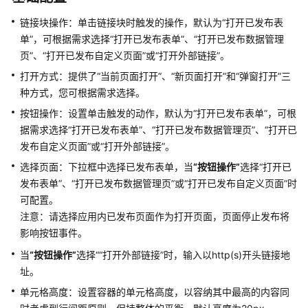
过
IAM
链接块操作：单击链接块时触发的操作，默认为“打开已发布表
授
单”，可根据需求选择“打开已发布表单”、“打开已发布数据管理
予
页”、“打开已发布自定义页面”或“打开外部链接”。
使
打开方式：提供了“当前页面打开”、“新页面打开”和“弹窗打开”三
用
AstroFlow
种方式，您可根据需求选择。
的
按钮操作：设置单击触发的动作，默认为“打开已发布表单”，可根
权
据需求选择“打开已发布表单”、“打开已发布数据管理页”、“打开已
限
发布自定义页面”或“打开外部链接”。
选择页面：下拉框中选择已发布表单，当
“按钮操作”
选择“打开已
购
发布表单”、“打开已发布数据管理页”或“打开已发布自定义页面”时
买
AstroFlow
可配置。
实
注意：请选择应用内已发布页面作为打开页面，页面停止发布将
例
影响按钮事件。
当
“按钮操作”
选择““打开外部链接”时，输入以http(s)开头链接地
创
址。
建
业
单元格高度：设置容器的单元格高度，以容纳其中最高的内容同
务