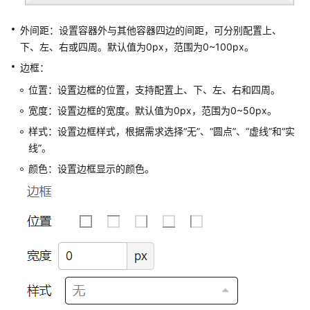
管
理
外间距：设置容器外与其他容器四边的间距，可分别配置上、
下、左、右或四周。默认值为0px，范围为0~100px。
初
边框：
识
位置：设置边框的位置，支持配置上、下、左、右和四周。
自
定
宽度：设置边框的宽度。默认值为0px，范围为0~50px。
义
样式：设置边框样式，根据需求选择“无”、“圆点”、“虚线”和“实
页
线”。
面
编
颜色：设置边框显示的颜色。
辑
器
了
解
自
定
义
页