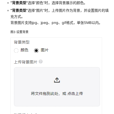
属
“背景类型”
选择
“颜色”
时，选择背景展示的颜色。
性
“背景类型”
选择
“图片”
时，上传图片作为背景，并设置图片的填
配
充方式。
置
背景图片支持jpg、jpeg、png、gif格式，单张5MB以内。
页
图3
设置背景
面
发
布
设
置
编
辑
页
面
修
改
页