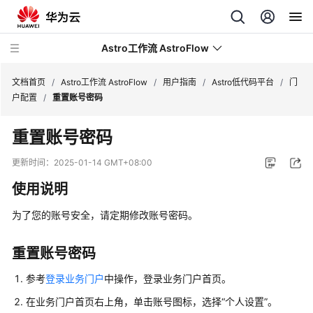
Astro工作流 AstroFlow
文档首页
/
Astro工作流 AstroFlow
/
用户指南
/
Astro低代码平台
/
门
户配置
/
重置账号密码
最
重置账号密码
新
动
更新时间：
2025-01-14 GMT+08:00
态
使用说明
产
为了您的账号安全，请定期修改账号密码。
品
介
绍
重置账号密码
参考
登录业务门户
中操作，登录业务门户首页。
计
费
在业务门户首页右上角，单击账号图标，选择
“个人设置”
。