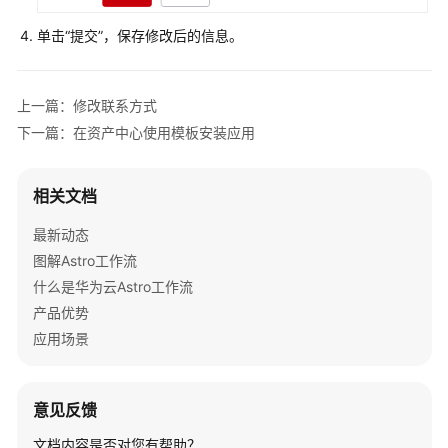
过
IAM
单击
“提交”
，保存修改后的信息。
授
予
使
上一篇：修改联系方式
用
下一篇：在资产中心使用模板安装应用
AstroFlow
的
权
相关文档
限
最新动态
购
图解Astro工作流
买
什么是华为云Astro工作流
AstroFlow
实
产品优势
例
应用场景
创
建
意见反馈
业
文档内容是否对您有帮助？
务