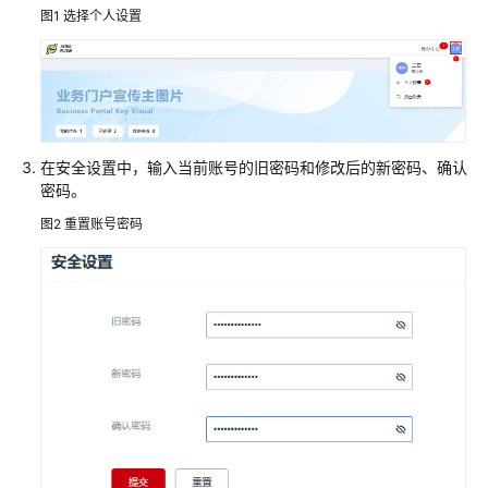
说
图1
选择个人设置
明
快
速
入
门
在安全设置中，输入当前账号的旧密码和修改后的新密码、确认
密码。
用
户
图2
重置账号密码
指
南
AstroFlow
使
用
流
程
通