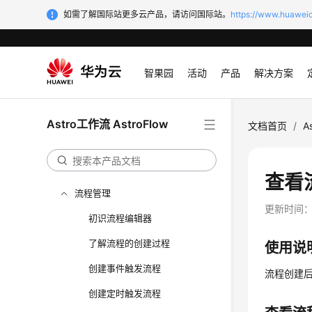
通过IAM授予使用AstroFlow的权
如需了解国际站更多云产品，请访问国际站。
https://www.huaweic
限
购买AstroFlow实例
创建业务流程应用
智果园
活动
产品
解决方案
应用管理
表单管理
Astro工作流 AstroFlow
文档首页
/
A
自定义页面管理
分组管理
查看
流程管理
更新时间
初识流程编辑器
了解流程的创建过程
使用说
创建事件触发流程
流程创建
创建定时触发流程