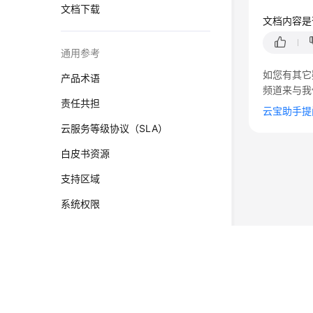
文档下载
文档内容是
通用参考
如您有其它
产品术语
频道来与我
责任共担
云宝助手提
云服务等级协议（SLA）
白皮书资源
支持区域
系统权限
©2026 Huaweicloud.com 版权所有
黔ICP备20004760号-
增值电信业务经营许可证：B1.B2-20200593 | 代理域名
电子营业执照
贵公网安备 52990002000093号