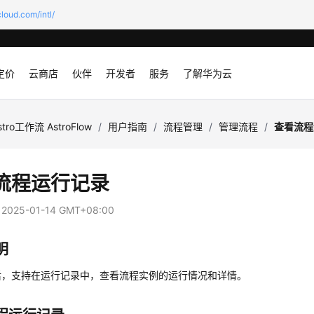
loud.com/intl/
定价
云商店
伙伴
开发者
服务
了解华为云
stro工作流 AstroFlow
/
用户指南
/
流程管理
/
管理流程
/
查看流程
流程运行记录
：
2025-01-14 GMT+08:00
明
后，支持在运行记录中，查看流程实例的运行情况和详情。