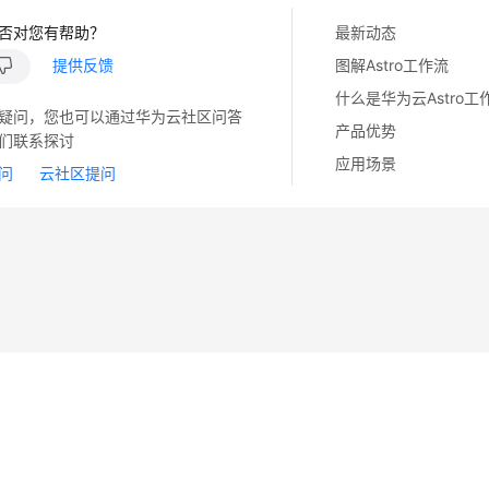
否对您有帮助？
最新动态
提供反馈
图解Astro工作流
什么是华为云Astro工
疑问，您也可以通过华为云社区问答
产品优势
们联系探讨
应用场景
问
云社区提问
14
苏B2-20130048号
A2.B1.B2-20070312
注册服务机构：新网、西数