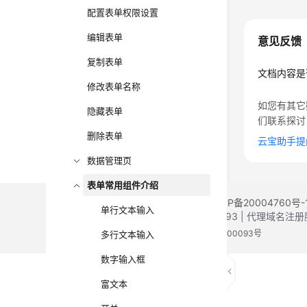
配置表单权限设置
编辑表单
意见反馈
复制表单
文档内容是
修改表单名称
如您有其它
隐藏表单
们联系探讨
删除表单
云宝助手提
数据管理页
表单常用组件介绍
©2026 Huaweicloud.com 版权所有
黔ICP备20004760号-
单行文本输入
增值电信业务经营许可证：B1.B2-20200593 | 代理域名
电子营业执照
贵公网安备 52990002000093号
多行文本输入
数字输入框
富文本