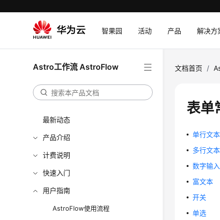
智果园
活动
产品
解决方
Astro工作流 AstroFlow
文档首页
/
A
表单
最新动态
单行文
产品介绍
多行文
计费说明
数字输
快速入门
富文本
用户指南
开关
AstroFlow使用流程
单选