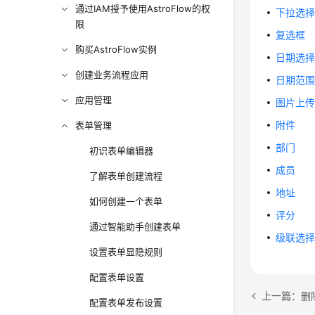
通过IAM授予使用AstroFlow的权
下拉选
限
复选框
购买AstroFlow实例
日期选
创建业务流程应用
日期范
应用管理
图片上
附件
表单管理
部门
初识表单编辑器
成员
了解表单创建流程
地址
如何创建一个表单
评分
通过智能助手创建表单
级联选
设置表单显隐规则
配置表单设置
上一篇：删
配置表单发布设置