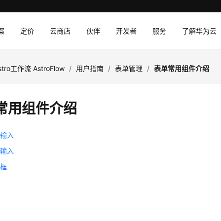
案
定价
云商店
伙伴
开发者
服务
了解华为云
stro工作流 AstroFlow
/
用户指南
/
表单管理
/
表单常用组件介绍
常用组件介绍
本输入
本输入
入框