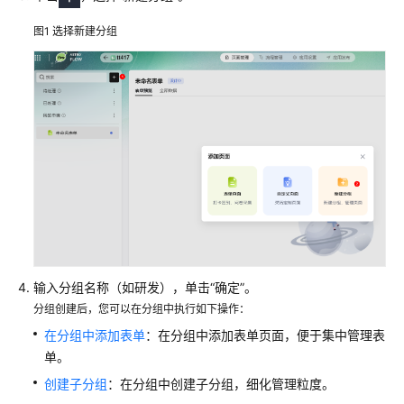
说
明
图1
选择新建分组
快
速
入
门
用
户
指
南
AstroFlow
使
输入分组名称（如研发），单击
“确定”
。
用
分组创建后，您可以在分组中执行如下操作：
流
在分组中添加表单
：在分组中添加表单页面，便于集中管理表
程
单。
创建子分组
：在分组中创建子分组，细化管理粒度。
通