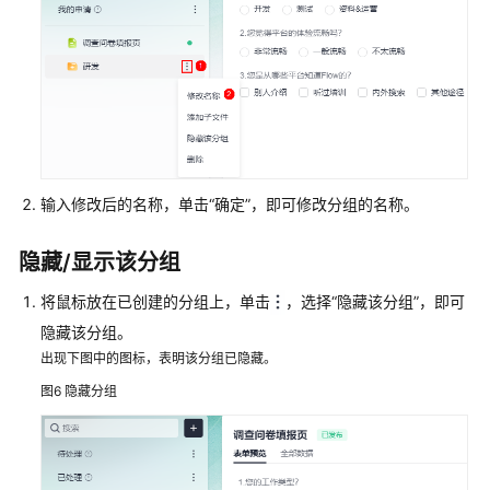
AstroFlow
学
堂
最
佳
实
践
输入修改后的名称，单击
“确定”
，即可修改分组的名称。
常
隐藏/显示该分组
见
问
将鼠标放在已创建的分组上，单击
，选择
“隐藏该分组”
，即可
题
隐藏该分组。
出现下图中的图标，表明该分组已隐藏。
视
频
图6
隐藏分组
帮
助
文