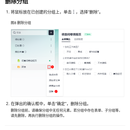
删除分组
云
服
将鼠标放在已创建的分组上，单击
，选择
“删除”
。
务
等
图8
删除分组
级
协
议
（SLA）
白
皮
书
资
源
支
在弹出的确认框中，单击
“确定”
，删除分组。
持
删除分组前，请确保分组中无任何元素。若分组中存在表单、子分组等，
区
请先删除，再执行删除分组的操作。
域