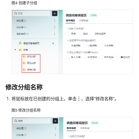
图4
创建子分组
管
理
分
组
管
理
流
程
管
理
修改分组名称
Astro
将鼠标放在已创建的分组上，单击
，选择
“修改名称”
。
低
代
图5
修改分组名称
码
平
台