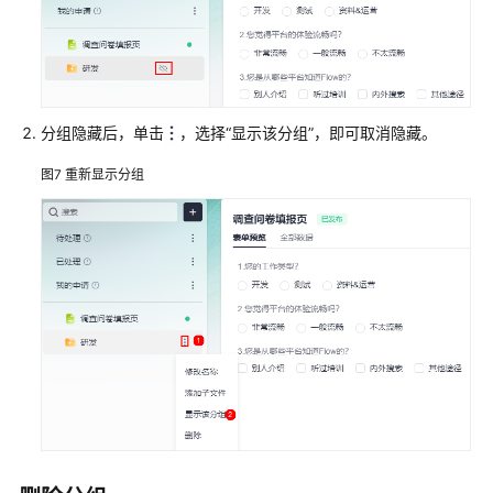
档
下
载
分组隐藏后，单击
，选择
“显示该分组”
，即可取消隐藏。
通
用
图7
重新显示分组
参
考
产
品
术
语
责
任
共
担