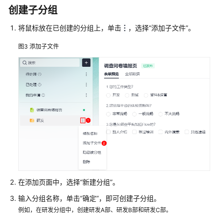
创建子分组
流
程
将鼠标放在已创建的分组上，单击
，选择
“添加子文件”
。
应
用
图3
添加子文件
应
用
管
理
表
单
管
理
自
在添加页面中，选择
“新建分组”
。
定
义
输入分组名称，单击
“确定”
，即可创建子分组。
页
例如，在研发分组中，创建研发A部、研发B部和研发C部。
面