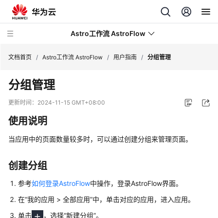
Astro工作流 AstroFlow
文档首页
/
Astro工作流 AstroFlow
/
用户指南
/
分组管理
分组管理
最
新
更新时间：
2024-11-15 GMT+08:00
动
使用说明
态
当应用中的页面数量较多时，可以通过创建分组来管理页面。
产
品
介
创建分组
绍
参考
如何登录AstroFlow
中操作，登录AstroFlow界面。
计
在
“我的应用 > 全部应用”
中，单击对应的应用，进入应用。
费
单击
，选择
“新建分组”
。