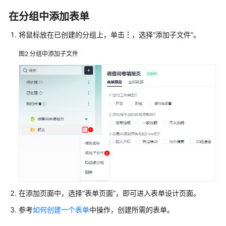
过
IAM
在分组中添加表单
授
予
将鼠标放在已创建的分组上，单击
，选择
“添加子文件”
。
使
图2
分组中添加子文件
用
AstroFlow
的
权
限
购
买
AstroFlow
实
例
创
在添加页面中，选择
“表单页面”
，即可进入表单设计页面。
建
参考
如何创建一个表单
中操作，创建所需的表单。
业
务