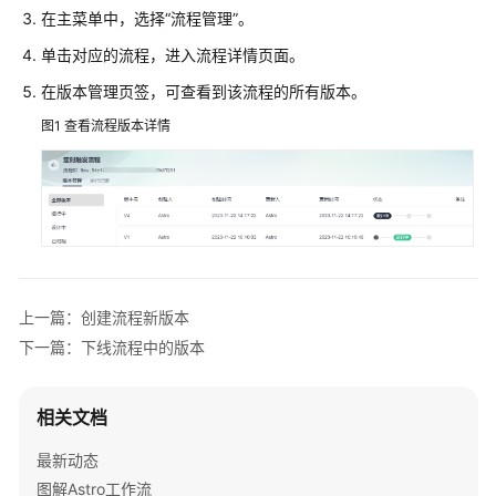
说
在主菜单中，选择
“流程管理”
。
明
单击对应的流程，进入流程详情页面。
快
在版本管理页签，可查看到该流程的所有版本。
速
入
图1
查看流程版本详情
门
用
户
指
南
上一篇：创建流程新版本
AstroFlow
下一篇：下线流程中的版本
使
用
流
相关文档
程
最新动态
通
图解Astro工作流