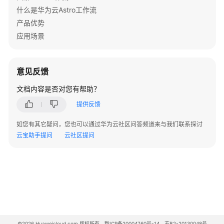
过
什么是华为云Astro工作流
IAM
授
产品优势
予
应用场景
使
用
AstroFlow
意见反馈
的
权
文档内容是否对您有帮助？
限
提供反馈
购
如您有其它疑问，您也可以通过华为云社区问答频道来与我们联系探讨
买
云宝助手提问
云社区提问
AstroFlow
实
例
创
建
业
务
©2026 Huaweicloud.com 版权所有
黔ICP备20004760号-14
苏B2-20130048号