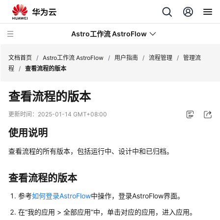
Astro工作流 AstroFlow
文档首页
/
Astro工作流 AstroFlow
/
用户指南
/
流程管理
/
管理流
程
/
查看流程的版本
最
查看流程的版本
新
动
更新时间：
2025-01-14 GMT+08:00
态
使用说明
产
查看流程的所有版本，包括运行中、设计中和已归档。
品
介
绍
查看流程的版本
参考
如何登录AstroFlow
中操作，登录AstroFlow界面。
计
费
在
“我的应用 > 全部应用”
中，单击对应的应用，进入应用。