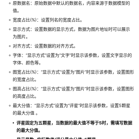
航
原数据名：原始数据中默认的数据名，内容来源于数据模型的
值。
ECharts
宽度占比(%)：设置列名的宽度占比。
图
显示方式：设置数据的显示方式，数据为图片地址时可以展示
表
为图片。
组
对齐方式：设置数据的对齐方式。
件
字体：
“显示方式”
设置为
“文字”
时显示该参数，设置文字显示的
管
字体、颜色等。
理
图宽占比(%)：
“显示方式”
设置为
“图片”
时显示该参数，设置图形
交
的宽度占比。
互
图高占比(%)：
“显示方式”
设置为
“图片”
时显示该参数，设置图形
设
的高度占比。
置
最大分值：
“显示方式”
设置为
“评星”
时显示该参数，设置5颗星
的最大分值 。
数
据
评星固定为五颗星，当数据的最大值不等于5时，需填写数据
接
的最大分值。
入