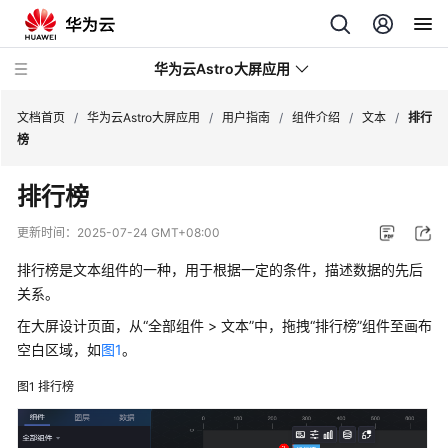
华为云Astro大屏应用
文档首页
/
华为云Astro大屏应用
/
用户指南
/
组件介绍
/
文本
/
排行
榜
最
排行榜
新
动
更新时间：
2025-07-24 GMT+08:00
态
排行榜是文本组件的一种，用于根据一定的条件，描述数据的先后
产
关系。
品
在大屏设计页面，从“全部组件 > 文本”中，拖拽“排行榜”组件至画布
介
空白区域，如
图1
。
绍
图1
排行榜
计
费