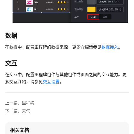
自
定
义
组
件
数据
开
在数据中，配置里程碑的数据来源，更多介绍请参见
数据接入
。
发
规
范
交互
在交互中，配置里程碑组件与其他组件或页面之间的交互能力。更
华
为
多交互介绍，请参见
交互设置
。
云
Astro
大
上一篇：里程碑
屏
下一篇：天气
应
用
私
相关文档
有