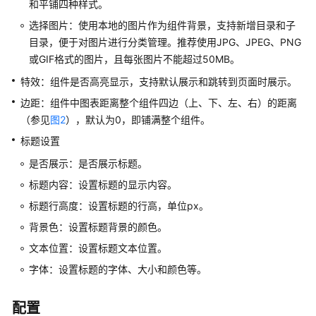
和平铺四种样式。
项
选择图片：使用本地的图片作为组件背景，支持新增目录和子
目
目录，便于对图片进行分类管理。推荐使用JPG、JPEG、PNG
或GIF格式的图片，且每张图片不能超过50MB。
项
目
特效：组件是否高亮显示，支持默认展示和跳转到页面时展示。
管
边距：组件中图表距离整个组件四边（上、下、左、右）的距离
理
（参见
图2
），默认为0，即铺满整个组件。
页
标题设置
面
是否展示：是否展示标题。
管
标题内容：设置标题的显示内容。
理
标题行高度：设置标题的行高，单位px。
图
背景色：设置标题背景的颜色。
层
文本位置：设置标题文本位置。
管
理
字体：设置标题的字体、大小和颜色等。
组
配置
件