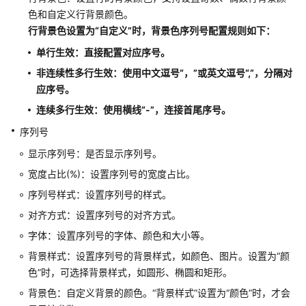
色和自定义行背景颜色。
下
行背景色设置为
“自定义”
时，背景色序列号配置规则如下：
拉
单行生效：直接配置对应序号。
选
非连续性多行生效：使用中文逗号
“，”
或英文逗号
“,”
，分隔对
择
应序号。
框
连续多行生效：使用横线
“-”
，连接首尾序号。
日
序列号
历
组
显示序列号：是否显示序列号。
件
宽度占比(%)：设置序列号的宽度占比。
序列号样式：设置序列号的样式。
翻
牌
对齐方式：设置序列号的对齐方式。
器
字体：设置序列号的字体、颜色和大小等。
背景样式：设置序列号的背景样式，如颜色、图片。设置为
“颜
时
色”
时，可选择背景样式，如圆形、椭圆和矩形。
间
展
背景色：自定义背景的颜色。
“背景样式”
设置为
“颜色”
时，才会
示