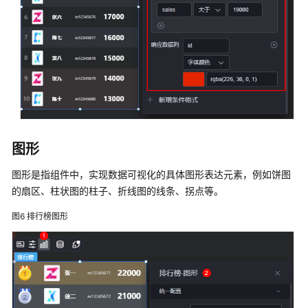
树
状
下
拉
框
多
趋
势
图形
树
状
图形是指组件中，实现数据可视化的具体图形表达元素，例如饼图
表
的扇区、柱状图的柱子、折线图的线条、拐点等。
格
图6
排行榜图形
高
级
表
格