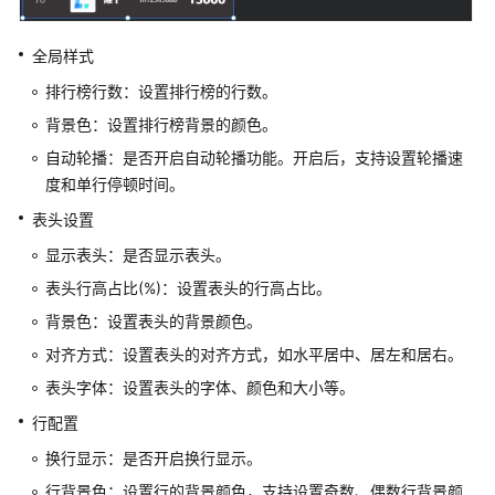
时
间
全局样式
轴
排行榜行数：设置排行榜的行数。
通
背景色：设置排行榜背景的颜色。
用
自动轮播：是否开启自动轮播功能。开启后，支持设置轮播速
表
度和单行停顿时间。
格
表头设置
基
显示表头：是否显示表头。
础
表头行高占比(%)：设置表头的行高占比。
表
格
背景色：设置表头的背景颜色。
对齐方式：设置表头的对齐方式，如水平居中、居左和居右。
趋
表头字体：设置表头的字体、颜色和大小等。
势
行配置
搜
换行显示：是否开启换行显示。
索
行背景色：设置行的背景颜色，支持设置奇数、偶数行背景颜
框