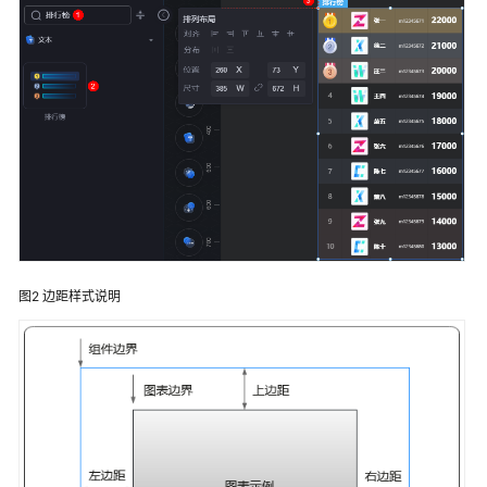
说
明
快
速
入
门
用
户
指
南
图2
边距样式说明
华
为
云
Astro
大
屏
应
用