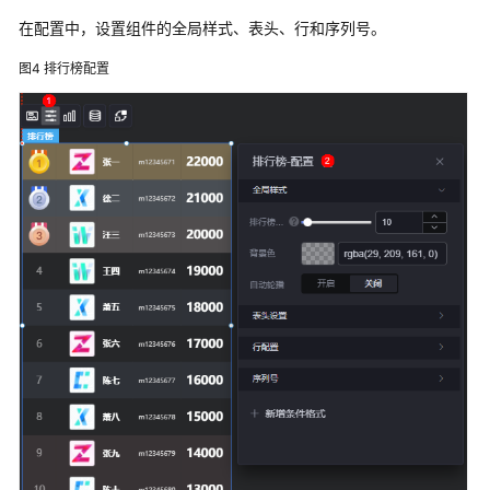
介
在配置中，设置组件的全局样式、表头、行和序列号。
绍
图4
排行榜配置
组
件
入
门
图
表
媒
体
文
本
词
云