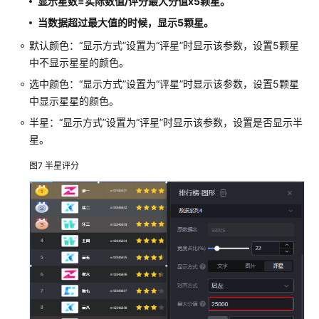
显示星数=实际数值/评分最大分值x5颗星。
数
当数据超过最大值的时候，显示5颗星。
据
默认颜色：
“显示方式”
设置为
“评星”
时显示该参数，设置5颗星
中
中不显示星星的颜色。
心
选中颜色：
“显示方式”
设置为
“评星”
时显示该参数，设置5颗星
资
中显示星星的颜色。
产
半星：
“显示方式”
设置为
“评星”
时显示该参数，设置是否显示半
管
星。
理
图7
半星评分
管
理
页
面
全
局
变
量