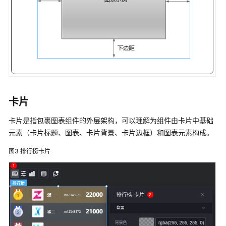
使
用
流
程
购
买
华
卡片
为
云
卡片是指包裹图表组件的外层架构，可以理解为组件由卡片中基础
Astro
元素（卡片标题、图表、卡片背景、卡片边框）和图表元素构成。
大
屏
图3
排行榜卡片
应
用
实
例
创
建