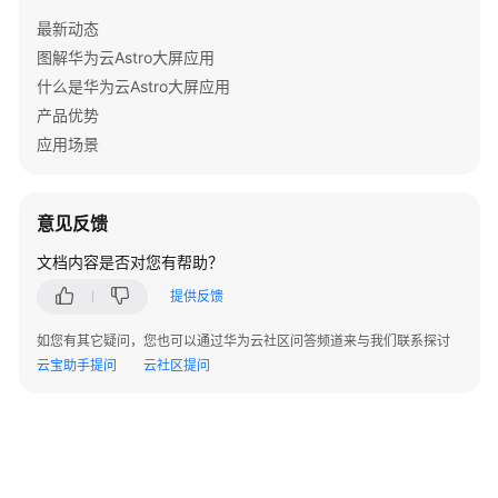
化
最新动态
部
图解华为云Astro大屏应用
署
什么是华为云Astro大屏应用
产品优势
最
应用场景
佳
实
践
意见反馈
视
文档内容是否对您有帮助？
频
帮
提供反馈
助
如您有其它疑问，您也可以通过华为云社区问答频道来与我们联系探讨
云宝助手提问
云社区提问
文
档
下
载