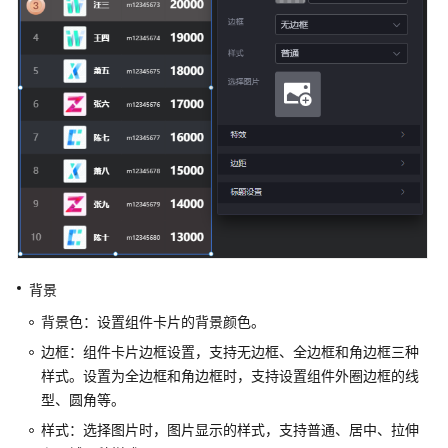
工
作
空
间
创
建
项
目
创
建
页
背景
面
背景色：设置组件卡片的背景颜色。
边框：组件卡片边框设置，支持无边框、全边框和角边框三种
发
样式。设置为全边框和角边框时，支持设置组件外圈边框的线
布
及
型、圆角等。
安
样式：选择图片时，图片显示的样式，支持普通、居中、拉伸
装