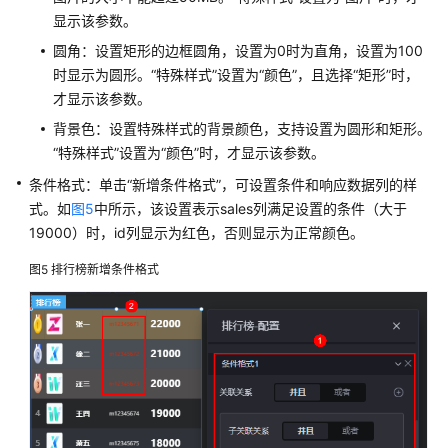
显示该参数。
编
辑
圆角：设置矩形的边框圆角，设置为0时为直角，设置为100
时显示为圆形。
“特殊样式”
设置为
“颜色”
，且选择
“矩形”
时，
复
才显示该参数。
选
背景色：设置特殊样式的背景颜色，支持设置为圆形和矩形。
框
“特殊样式”
设置为
“颜色”
时，才显示该参数。
日
条件格式：单击
“新增条件格式”
，可设置条件和响应数据列的样
期
式。如
图5
中所示，该设置表示sales列满足设置的条件（大于
选
19000）时，id列显示为红色，否则显示为正常颜色。
择
器
图5
排行榜新增条件格式
指
标
标
题