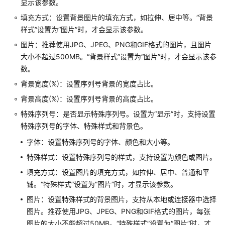
显示该参数。
填充方式：设置背景图片的填充方式，如拉伸、居中等。
“背景
时
样式”
设置为
“图片”
时，才会显示该参数。
间
翻
图片：推荐使用JPG、JPEG、PNG和GIF格式的图片，且图片
牌
大小不超过500MB。
“背景样式”
设置为
“图片”
时，才会显示该参
器
数。
背景宽度(%)：设置序列号背景的宽度占比。
里
背景高度(%)：设置序列号背景的高度占比。
程
碑
特殊序列号：是否显示特殊序列号。设置为
“显示”
时，支持设置
特殊序列号的字体、特殊样式和背景色。
排
字体：设置特殊序列号的字体、颜色和大小等。
行
榜
特殊样式：设置特殊序列号的样式，支持设置为颜色或图片。
填充方式：设置图片的填充方式，如拉伸、居中、普通和平
天
铺。
“特殊样式”
设置为
“图片”
时，才显示该参数。
气
图片：设置特殊样式的背景图片，支持从本地或连接器中选择
图片。推荐使用JPG、JPEG、PNG和GIF格式的图片，每张
文
图片的大小不能超过50MB。
“特殊样式”
设置为
“图片”
时，才
本