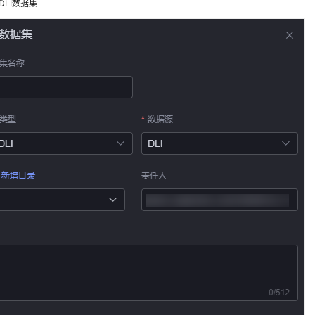
DLI数据集