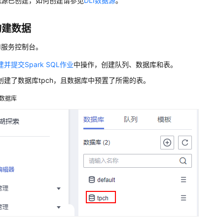
据源已创建，如何创建请参见
DLI数据源
。
构建数据
LI服务控制台。
建并提交Spark SQL作业
中操作，创建队列、数据库和表。
创建了数据库tpch，且数据库中预置了所需的表。
h数据库