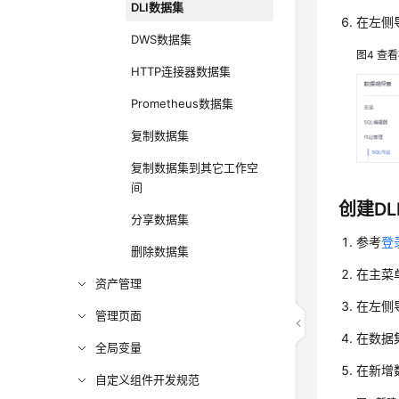
DLI数据集
在左侧
DWS数据集
图4
查看
HTTP连接器数据集
Prometheus数据集
复制数据集
复制数据集到其它工作空
间
创建DL
分享数据集
参考
登
删除数据集
在主菜
资产管理
在左侧导
管理页面
在数据
全局变量
在新增
自定义组件开发规范