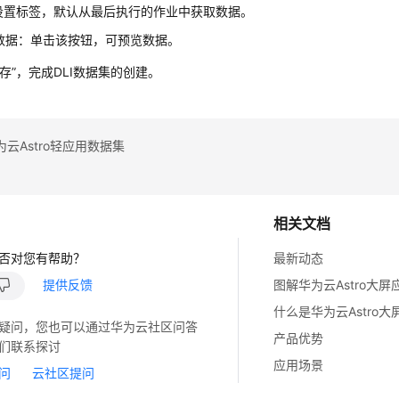
设置标签，默认从最后执行的作业中获取数据。
数据：单击该按钮，可预览数据。
保存”，完成DLI数据集的创建。
云Astro轻应用数据集
相关文档
否对您有帮助？
最新动态
提供反馈
图解华为云Astro大屏
什么是华为云Astro大
疑问，您也可以通过华为云社区问答
产品优势
们联系探讨
应用场景
问
云社区提问