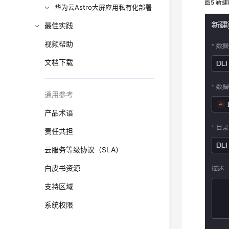
图5
新建
华为云Astro大屏应用私有化部署
最佳实践
视频帮助
文档下载
通用参考
产品术语
责任共担
云服务等级协议（SLA）
白皮书资源
支持区域
系统权限